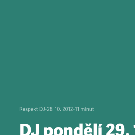
Respekt DJ
•
28. 10. 2012
•
11
minut
DJ pondělí 29. 