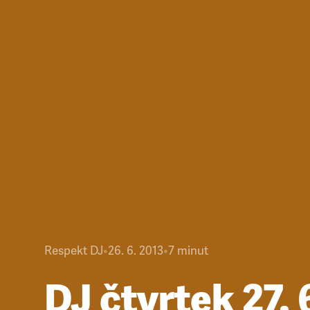
Respekt DJ
•
26. 6. 2013
•
7
minut
DJ čtvrtek 27. 