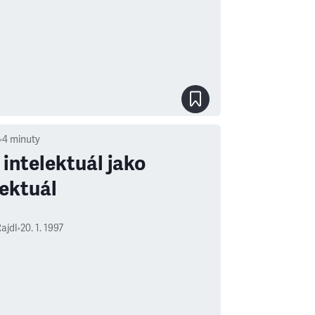
•
4
minuty
 intelektuál jako
lektuál
ajdl
•
20. 1. 1997