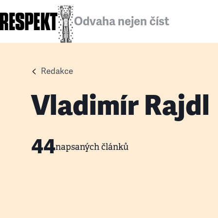
Odvaha nejen číst
Redakce
Vladimír Rajdl
44
napsaných článků