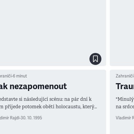
raničí
•
6
minut
Zahraničí
ak nezapomenout
Trau
edstavte si následující scénu: na pár dní k
"Minulý
m přijede potomek obětí holocaustu, který
na srdce
je v zahraničí, a vy mu máte demonstrovat,
(skutečn
dimír Rajdl
•
30. 10. 1995
Vladimír R
 se Německo ze své neblahé minulosti
jedna b
kázalo poučit, ale přitom nezapomnělo.