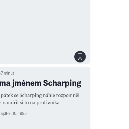
•
7
minut
ma jménem Scharping
 pátek se Scharping náhle rozpomněl
, namířil si to na protivníka
ého protivníka!), zaútočil - a trefil
ajdl
•
9. 10. 1995
áseň.