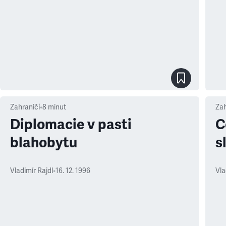
Zahraničí
•
8
minut
Zah
Diplomacie v pasti
C
blahobytu
s
Vladimír Rajdl
•
16. 12. 1996
Vla