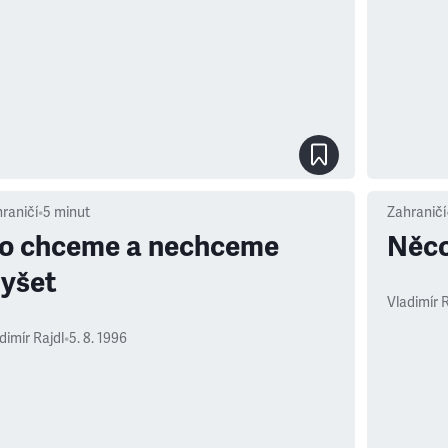
raničí
•
5
minut
Zahraničí
o chceme a nechceme
Něco
lyšet
Vladimír R
dimír Rajdl
•
5. 8. 1996