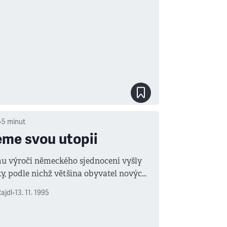
•
5
minut
me svou utopii
u výročí německého sjednocení vyšly
ky, podle nichž většina obyvatel nových
ých zemí, a zvláště mládeže, považuje
ajdl
•
13. 11. 1995
bní situaci po roce 1989 za lepší než za
R.