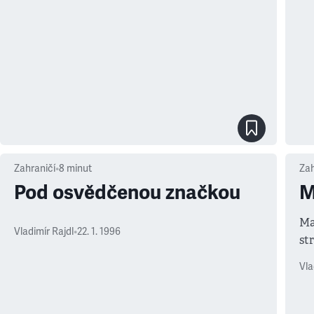
Zahraničí
•
8
minut
Zah
Pod osvědčenou značkou
M
Ma
Vladimír Rajdl
•
22. 1. 1996
st
dě
Vla
na
stř