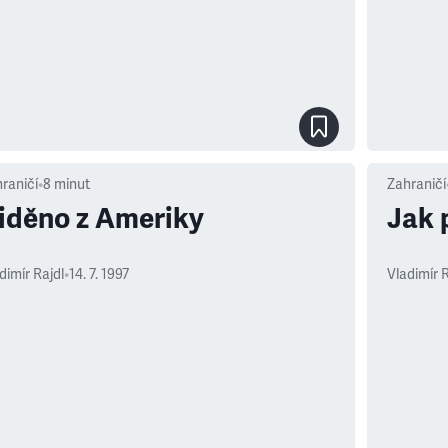
raničí
•
8
minut
Zahraničí
iděno z Ameriky
Jak 
dimír Rajdl
•
14. 7. 1997
Vladimír R