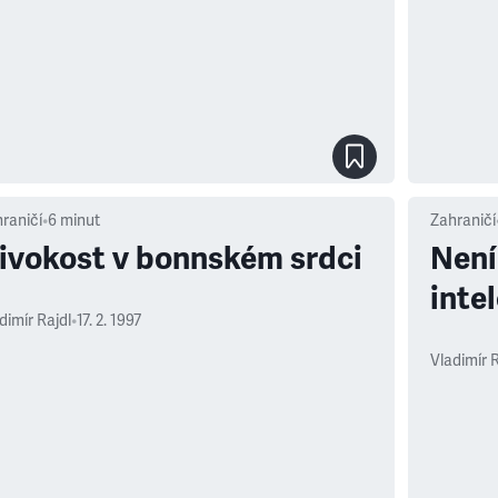
raničí
•
6
minut
Zahraničí
ivokost v bonnském srdci
Není
inte
dimír Rajdl
•
17. 2. 1997
Vladimír R