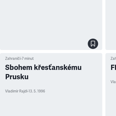
Zahraničí
•
7
minut
Zah
Sbohem křesťanskému
F
Prusku
Vla
Vladimír Rajdl
•
13. 5. 1996