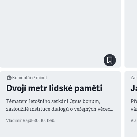
Komentář
•
7
minut
Zah
Dvojí metr lidské paměti
J
Tématem letošního setkání Opus bonum,
Př
zasloužilé instituce dialogů o veřejných věcech,
vá
byl poměr práva a právního státu při
ži
Vladimír Rajdl
•
30. 10. 1995
Vla
vyrovnání se s vlastní minulostí.
že
do