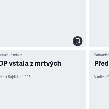
raničí
•
5
minut
Zahraničí
DP vstala z mrtvých
Před
dimír Rajdl
•
1. 4. 1996
Vladimír R