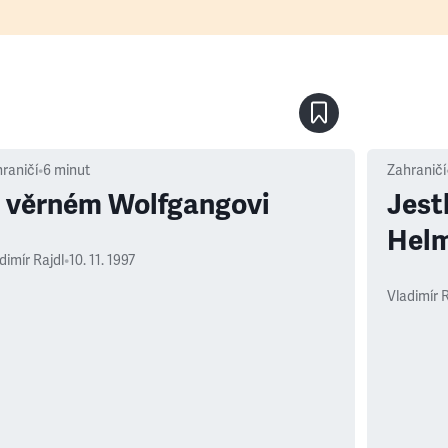
raničí
•
6
minut
Zahraničí
 věrném Wolfgangovi
Jest
Helm
dimír Rajdl
•
10. 11. 1997
Vladimír R