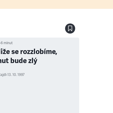
•
6
minut
liže se rozzlobíme,
ut bude zlý
ajdl
•
13. 10. 1997