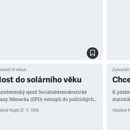
raničí
•
6
minut
Zahraničí
ost do solárního věku
Chce
nnheimský sjezd Sociálnědemokratické
K pátém
rany Německa (SPD) vstoupil do politických
statisti
jin našich západních sousedů. Čím? Alespoň
spolkov
dimír Rajdl
•
27. 11. 1995
Vladimír R
 čas vyvrátil starou poučku o tom, že mluviti
svou oso
íbro, mlčeti zlato.
dob ND