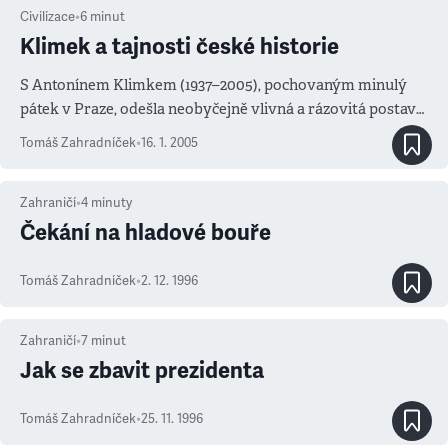
Civilizace
•
6
minut
Klimek a tajnosti české historie
S Antonínem Klimkem (1937–2005), pochovaným minulý
pátek v Praze, odešla neobyčejně vlivná a rázovitá postava
českého psaní o historii. Starý pán vyhlížel jako převtělení
Tomáš Zahradníček
•
16. 1. 2005
Buffalo Billa, a když se účastnil nějakých anket, tak v nich
vykládal, že doma na počítači hraje „akční střílečky“ a
relaxuje při poslechu techna. Před listopadem pracoval v
Zahraničí
•
4
minuty
archivech, po něm psal studie a knihy, v českých poměrech
Čekání na hladové bouře
nezvykle osobité. Vynalezl si vlastní styl, v němž mohl
povědět, co chtěl, a jeho práce působily pozdvižení.
Tomáš Zahradníček
•
2. 12. 1996
Zejména dvousvazkový Boj o Hrad, jeho nejznámější dílo.
Zahraničí
•
7
minut
Jak se zbavit prezidenta
Tomáš Zahradníček
•
25. 11. 1996