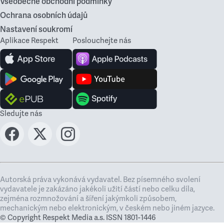
Všeobecné obchodní podmínky
Ochrana osobních údajů
Nastavení soukromí
Aplikace Respekt
Poslouchejte nás
Sledujte nás
Autorská práva vykonává vydavatel. Bez písemného svolení
vydavatele je zakázáno jakékoli užití částí nebo celku díla,
zejména rozmnožování a šíření jakýmkoli způsobem,
mechanickým nebo elektronickým, v českém nebo jiném jazyce.
© Copyright Respekt Media a.s. ISSN 1801-1446