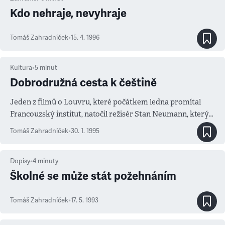
Kdo nehraje, nevyhraje
Tomáš Zahradníček
•
15. 4. 1996
Kultura
•
5
minut
Dobrodružná cesta k češtině
Jeden z filmů o Louvru, které počátkem ledna promítal
Francouzský institut, natočil režisér Stan Neumann, který
patří k nejuznávanějším francouzským dokumentaristům
Tomáš Zahradníček
•
30. 1. 1995
střední generace.
Dopisy
•
4
minuty
Školné se může stát požehnáním
Tomáš Zahradníček
•
17. 5. 1993