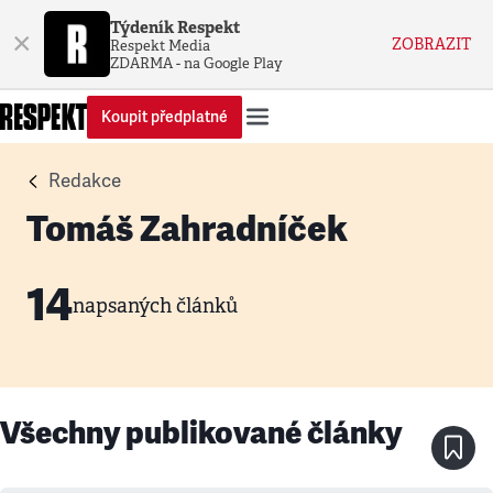
Týdeník Respekt
×
ZOBRAZIT
Respekt Media
ZDARMA - na Google Play
Koupit předplatné
Redakce
Tomáš Zahradníček
14
napsaných článků
Všechny publikované články