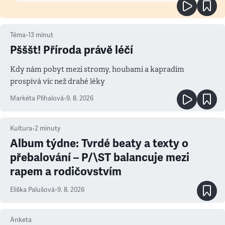
Téma
•
13
minut
Pšššt! Příroda právě léčí
Kdy nám pobyt mezi stromy, houbami a kapradím
prospívá víc než drahé léky
Markéta Plíhalová
•
9. 8. 2026
Kultura
•
2
minuty
Album týdne: Tvrdé beaty a texty o
přebalování – P/\ST balancuje mezi
rapem a rodičovstvím
Eliška Palušová
•
9. 8. 2026
Anketa