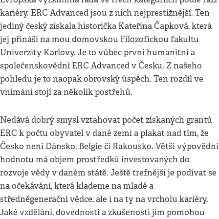
kariéry. ERC Advanced jsou z nich nejprestižnější. Ten
jediný český získala historička Kateřina Čapková, která
jej přináší na mou domovskou Filozofickou fakultu
Univerzity Karlovy. Je to vůbec první humanitní a
společenskovědní ERC Advanced v Česku. Z našeho
pohledu je to naopak obrovský úspěch. Ten rozdíl ve
vnímání stojí za několik postřehů.
Nedává dobrý smysl vztahovat počet získaných grantů
ERC k počtu obyvatel v dané zemi a plakat nad tím, že
Česko není Dánsko, Belgie či Rakousko. Větší výpovědní
hodnotu má objem prostředků investovaných do
rozvoje vědy v daném státě. Ještě trefnější je podívat se
na očekávání, která klademe na mladé a
středněgenerační vědce, ale i na ty na vrcholu kariéry.
Jaké vzdělání, dovednosti a zkušenosti jim pomohou