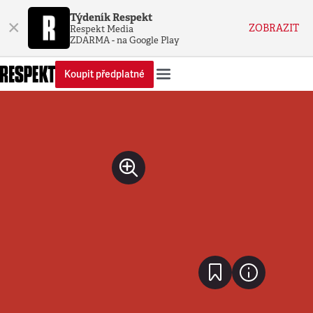
Týdeník Respekt
×
ZOBRAZIT
Respekt Media
ZDARMA - na Google Play
Koupit předplatné