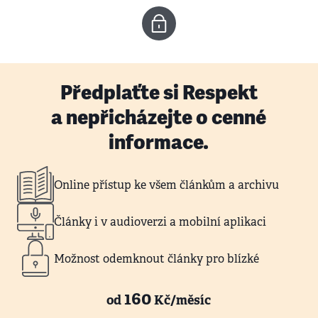
Předplaťte si Respekt
a nepřicházejte o cenné
informace.
Online přístup ke všem článkům a archivu
Články i v audioverzi a mobilní aplikaci
Možnost odemknout články pro blízké
160
od
Kč/měsíc