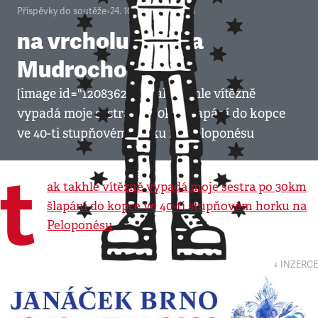
Příspěvky do soutěže
•
24. 10. 2008
•
1
minuta
na vrcholu (Šárka
Mudrochová)
[image id="120836210"] tak takhle vítězně
vypadá moje sestra po 30km šlapání do kopce
ve 40-ti stupňovém horku na Peloponésu
t
ak takhle vítězně vypadá moje sestra po 30km
šlapání do kopce ve 40-ti stupňovém horku na
Peloponésu
↓ INZERCE