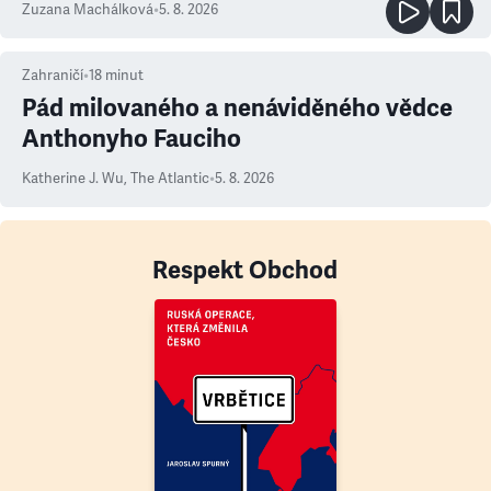
Zuzana Machálková
•
5. 8. 2026
Zahraničí
•
18
minut
Pád milovaného a nenáviděného vědce
Anthonyho Fauciho
Katherine J. Wu
,
The Atlantic
•
5. 8. 2026
Respekt Obchod