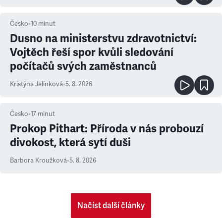
Česko
•
10
minut
Dusno na ministerstvu zdravotnictví:
Vojtěch řeší spor kvůli sledování
počítačů svých zaměstnanců
Kristýna Jelínková
•
5. 8. 2026
Česko
•
17
minut
Prokop Pithart: Příroda v nás probouzí
divokost, která sytí duši
Barbora Kroužková
•
5. 8. 2026
Načíst další články