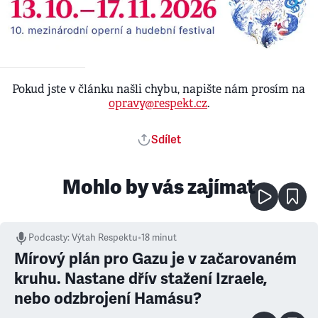
Pokud jste v článku našli chybu, napište nám prosím na
opravy@respekt.cz
.
Sdílet
Mohlo by vás zajímat
Podcasty
:
Výtah Respektu
•
18 minut
Mírový plán pro Gazu je v začarovaném
kruhu. Nastane dřív stažení Izraele,
nebo odzbrojení Hamásu?