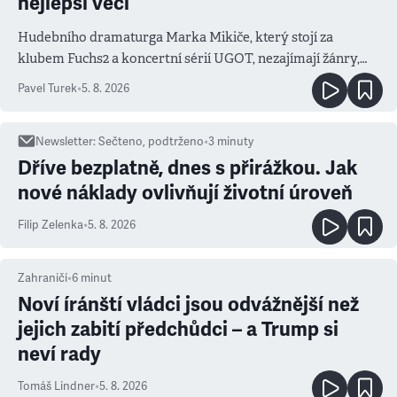
nejlepší věci
Hudebního dramaturga Marka Mikiče, který stojí za
klubem Fuchs2 a koncertní sérií UGOT, nezajímají žánry,
ale atmosféra
Pavel Turek
•
5. 8. 2026
Newsletter
:
Sečteno, podtrženo
•
3
minuty
Dříve bezplatně, dnes s přirážkou. Jak
nové náklady ovlivňují životní úroveň
Filip Zelenka
•
5. 8. 2026
Zahraničí
•
6
minut
Noví íránští vládci jsou odvážnější než
jejich zabití předchůdci – a Trump si
neví rady
Tomáš Lindner
•
5. 8. 2026