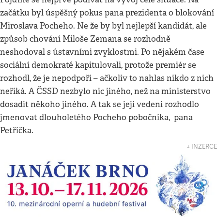
začátku byl úspěšný pokus pana prezidenta o blokování
Miroslava Pocheho. Ne že by byl nejlepší kandidát, ale
způsob chování Miloše Zemana se rozhodně
neshodoval s ústavními zvyklostmi. Po nějakém čase
sociální demokraté kapitulovali, protože premiér se
rozhodl, že je nepodpoří – ačkoliv to nahlas nikdo z nich
neříká. A ČSSD nezbylo nic jiného, než na ministerstvo
dosadit někoho jiného. A tak se její vedení rozhodlo
jmenovat dlouholetého Pocheho pobočníka, pana
Petříčka.
↓ INZERCE