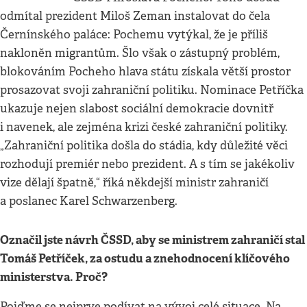
odmítal prezident Miloš Zeman instalovat do čela
Černínského paláce: Pochemu vytýkal, že je příliš
nakloněn migrantům. Šlo však o zástupný problém,
blokováním Pocheho hlava státu získala větší prostor
prosazovat svoji zahraniční politiku. Nominace Petříčka
ukazuje nejen slabost sociální demokracie dovnitř
i navenek, ale zejména krizi české zahraniční politiky.
„Zahraniční politika došla do stádia, kdy důležité věci
rozhodují premiér nebo prezident. A s tím se jakékoliv
vize dělají špatně,“ říká někdejší ministr zahraničí
a poslanec Karel Schwarzenberg.
Označil jste návrh ČSSD, aby se ministrem zahraničí stal
Tomáš Petříček, za ostudu a znehodnocení klíčového
ministerstva. Proč?
Pojďme se nejprve podívat na vývoj celé situace. Na