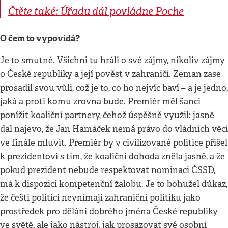
Čtěte také: Úřadu dál povládne Poche
O čem to vypovídá?
Je to smutné. Všichni tu hráli o své zájmy, nikoliv zájmy
o České republiky a její pověst v zahraničí. Zeman zase
prosadil svou vůli, což je to, co ho nejvíc baví – a je jedno,
jaká a proti komu zrovna bude. Premiér měl šanci
ponížit koaliční partnery, čehož úspěšně využil: jasně
dal najevo, že Jan Hamáček nemá právo do vládních věcí
ve finále mluvit. Premiér by v civilizované politice přišel
k prezidentovi s tím, že koaliční dohoda zněla jasně, a že
pokud prezident nebude respektovat nominaci ČSSD,
má k dispozici kompetenční žalobu. Je to bohužel důkaz,
že čeští politici nevnímají zahraniční politiku jako
prostředek pro dělání dobrého jména České republiky
ve světě, ale jako nástroj, jak prosazovat své osobní