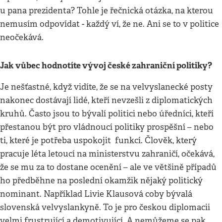
u pana prezidenta? Tohle je řečnická otázka, na kterou
nemusím odpovídat - každý ví, že ne. Ani se to v politice
neočekává.
Jak vůbec hodnotíte vývoj české zahraniční politiky?
Je nešťastné, když vidíte, že se na velvyslanecké posty
nakonec dostávají lidé, kteří nevzešli z diplomatických
kruhů. Často jsou to bývalí politici nebo úředníci, kteří
přestanou být pro vládnoucí politiky prospěšní – nebo
ti, které je potřeba uspokojit funkcí. Člověk, který
pracuje léta letoucí na ministerstvu zahraničí, očekává,
že se mu za to dostane ocenění – ale ve většině případů
ho předběhne na poslední okamžik nějaký politický
nominant. Například Livie Klausová coby bývalá
slovenská velvyslankyně. To je pro českou diplomacii
velmi frustrující a demotivující. A nemůžeme se pak