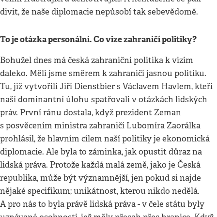
divit, že naše diplomacie nepůsobí tak sebevědomě.
To je otázka personální. Co vize zahraničí politiky?
Bohužel dnes má česká zahraniční politika k vizím
daleko. Měli jsme směrem k zahraničí jasnou politiku.
Tu, již vytvořili Jiří Dienstbier s Václavem Havlem, kteří
naší dominantní úlohu spatřovali v otázkách lidských
práv. První ránu dostala, když prezident Zeman
s posvěcením ministra zahraničí Lubomíra Zaorálka
prohlásil, že hlavním cílem naší politiky je ekonomická
diplomacie. Ale byla to záminka, jak opustit důraz na
lidská práva. Protože každá malá země, jako je Česká
republika, může být významnější, jen pokud si najde
nějaké specifikum; unikátnost, kterou nikdo nedělá.
A pro nás to byla právě lidská práva - v čele státu byly