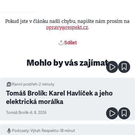
Pokud jste v článku našli chybu, napište nám prosím na
opravy@respekt.cz
.
Sdílet
Mohlo by vás zajímat
Ranní postřeh
•
2
minuty
Tomáš Brolík: Karel Havlíček a jeho
elektrická morálka
Tomáš Brolík
•
6. 8. 2026
Podcasty
:
Výtah Respektu
•
18 minut