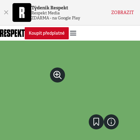
Týdeník Respekt
×
ZOBRAZIT
Respekt Media
ZDARMA - na Google Play
Koupit předplatné