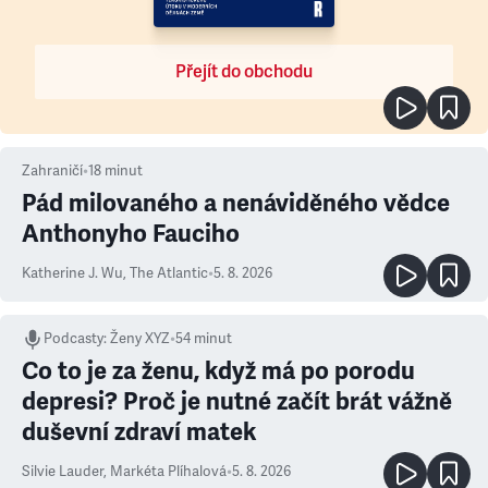
Přejít do obchodu
Zahraničí
•
18
minut
Pád milovaného a nenáviděného vědce
Anthonyho Fauciho
Katherine J. Wu
,
The Atlantic
•
5. 8. 2026
Podcasty
:
Ženy XYZ
•
54 minut
Co to je za ženu, když má po porodu
depresi? Proč je nutné začít brát vážně
duševní zdraví matek
Silvie Lauder
,
Markéta Plíhalová
•
5. 8. 2026