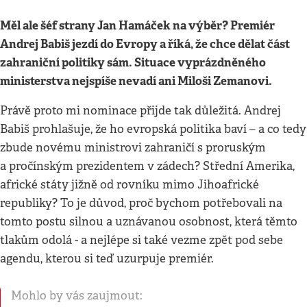
Měl ale šéf strany Jan Hamáček na výběr? Premiér
Andrej Babiš jezdí do Evropy a říká, že chce dělat část
zahraniční politiky sám. Situace vyprázdněného
ministerstva nejspíše nevadí ani Miloši Zemanovi.
Právě proto mi nominace přijde tak důležitá. Andrej
Babiš prohlašuje, že ho evropská politika baví – a co tedy
zbude novému ministrovi zahraničí s proruským
a pročínským prezidentem v zádech? Střední Amerika,
africké státy jižně od rovníku mimo Jihoafrické
republiky? To je důvod, proč bychom potřebovali na
tomto postu silnou a uznávanou osobnost, která těmto
tlakům odolá - a nejlépe si také vezme zpět pod sebe
agendu, kterou si teď uzurpuje premiér.
Mohlo by vás zaujmout: