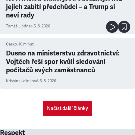
jejich zabití předchůdci – a Trump si
neví rady
Tomáš Lindner
•
5. 8. 2026
Česko
•
10
minut
Dusno na ministerstvu zdravotnictví:
Vojtěch řeší spor kvůli sledování
počítačů svých zaměstnanců
Kristýna Jelínková
•
5. 8. 2026
Načíst další články
Respekt