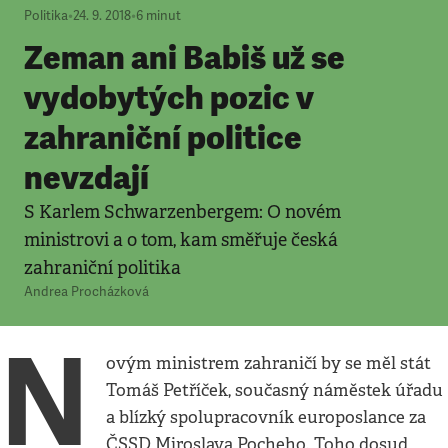
Politika
•
24. 9. 2018
•
6
minut
Zeman ani Babiš už se
vydobytých pozic v
zahraniční politice
nevzdají
S Karlem Schwarzenbergem: O novém
ministrovi a o tom, kam směřuje česká
zahraniční politika
Andrea Procházková
N
ovým ministrem zahraničí by se měl stát
Tomáš Petříček, současný náměstek úřadu
a blízký spolupracovník europoslance za
ČSSD Miroslava Pocheho. Toho dosud