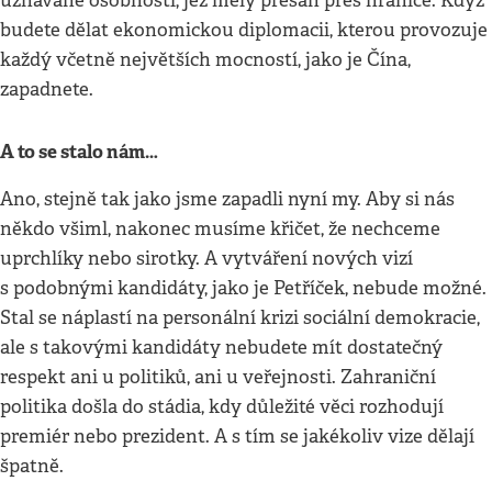
uznávané osobnosti, jež měly přesah přes hranice. Když
budete dělat ekonomickou diplomacii, kterou provozuje
každý včetně největších mocností, jako je Čína,
zapadnete.
A to se stalo nám…
Ano, stejně tak jako jsme zapadli nyní my. Aby si nás
někdo všiml, nakonec musíme křičet, že nechceme
uprchlíky nebo sirotky. A vytváření nových vizí
s podobnými kandidáty, jako je Petříček, nebude možné.
Stal se náplastí na personální krizi sociální demokracie,
ale s takovými kandidáty nebudete mít dostatečný
respekt ani u politiků, ani u veřejnosti. Zahraniční
politika došla do stádia, kdy důležité věci rozhodují
premiér nebo prezident. A s tím se jakékoliv vize dělají
špatně.