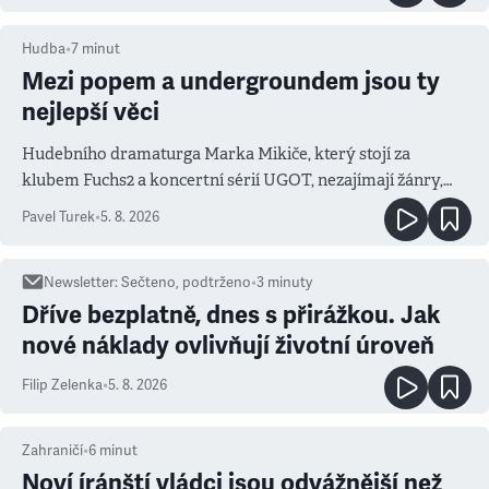
Hudba
•
7
minut
Mezi popem a undergroundem jsou ty
nejlepší věci
Hudebního dramaturga Marka Mikiče, který stojí za
klubem Fuchs2 a koncertní sérií UGOT, nezajímají žánry,
ale atmosféra
Pavel Turek
•
5. 8. 2026
Newsletter
:
Sečteno, podtrženo
•
3
minuty
Dříve bezplatně, dnes s přirážkou. Jak
nové náklady ovlivňují životní úroveň
Filip Zelenka
•
5. 8. 2026
Zahraničí
•
6
minut
Noví íránští vládci jsou odvážnější než