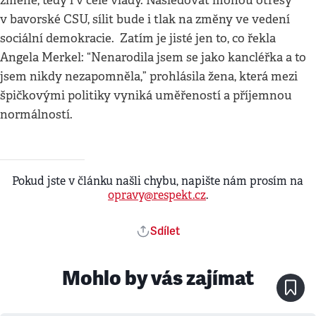
změně, tedy i v čele vlády. Následovat mohou otřesy
v bavorské CSU, sílit bude i tlak na změny ve vedení
sociální demokracie. Zatím je jisté jen to, co řekla
Angela Merkel: “Nenarodila jsem se jako kancléřka a to
jsem nikdy nezapomněla,” prohlásila žena, která mezi
špičkovými politiky vyniká uměřeností a příjemnou
normálností.
Pokud jste v článku našli chybu, napište nám prosím na
opravy@respekt.cz
.
Sdílet
Mohlo by vás zajímat