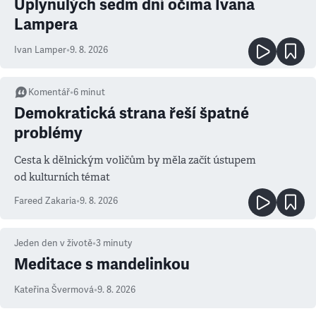
Uplynulých sedm dní očima Ivana
Lampera
Ivan Lamper
•
9. 8. 2026
Komentář
•
6
minut
Demokratická strana řeší špatné
problémy
Cesta k dělnickým voličům by měla začít ústupem
od kulturních témat
Fareed Zakaria
•
9. 8. 2026
Jeden den v životě
•
3
minuty
Meditace s mandelinkou
Kateřina Švermová
•
9. 8. 2026