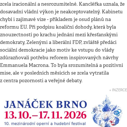
zcela iracionální a nesrozumitelné. Kancléřka uznala, že
dosavadní vládní výkon je neakceptovatelný. Kabinetu
chybí i zajímavé vize - příkladem je osud plánů na
reformu EU. Při podpisu koaliční dohody, která byla
znouzectností po krachu jednání mezi křesťanskými
demokraty, Zelenými a liberální FDP, zvláště předáci
sociální demokracie jako motiv ke vstupu do vlády
zdůrazňovali potřebu reforem inspirovaných návrhy
Emmanuela Macrona. To byla srozumitelná a pozitivní
mise, ale v posledních měsících se zcela vytratila
z centra pozornosti a veřejné debaty.
↓ INZERCE