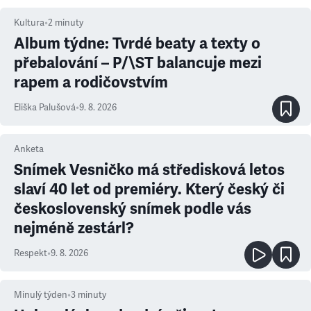
Kultura
•
2
minuty
Album týdne: Tvrdé beaty a texty o
přebalování – P/\ST balancuje mezi
rapem a rodičovstvím
Eliška Palušová
•
9. 8. 2026
Anketa
Snímek Vesničko má středisková letos
slaví 40 let od premiéry. Který český či
československý snímek podle vás
nejméně zestárl?
Respekt
•
9. 8. 2026
Minulý týden
•
3
minuty