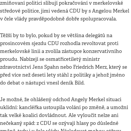
zmiňovaní politici slibují pokračování v merkelovské
středové politice, jimi vedená CDU by s Angelou Merkel
v čele vlády pravděpodobně dobře spolupracovala.
Těžší by to bylo, pokud by se většina delegátů na
prosincovém sjezdu CDU rozhodla revoltovat proti
merkelovské linii a zvolila zástupce konzervativního
proudu. Nabízejí se osmatřicetiletý ministr
zdravotnictví Jens Spahn nebo Friedrich Merz, který se
před více než deseti lety stáhl z politiky a jehož jméno
do debat o nástupci vnesl deník Bild.
Je možné, že ohlášený odchod Angely Merkel situaci
uklidní: kancléřka ustoupila volání po změně, a umožní
tak velké koalici dovládnout. Ale vyloučit nelze ani
nečekaný spád: z CDU se ozývají hlasy po důsledné