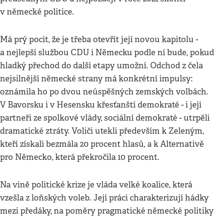
v německé politice.
Má prý pocit, že je třeba otevřít její novou kapitolu -
a nejlepší službou CDU i Německu podle ní bude, pokud
hladký přechod do další etapy umožní. Odchod z čela
nejsilnější německé strany má konkrétní impulsy:
oznámila ho po dvou neúspěšných zemských volbách.
V Bavorsku i v Hesensku křesťanští demokraté - i její
partneři ze spolkové vlády, sociální demokraté - utrpěli
dramatické ztráty. Voliči utekli především k Zeleným,
kteří získali bezmála 20 procent hlasů, a k Alternativě
pro Německo, která překročila 10 procent.
Na vině politické krize je vláda velké koalice, která
vzešla z loňských voleb. Její práci charakterizují hádky
mezi předáky, na poměry pragmatické německé politiky