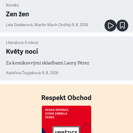
Komiks
Zen žen
Lela Geislerová
,
Martin Mach Ondřej
•
9. 8. 2026
Literatura
•
5
minut
Květy noci
Za komiksovými skladbami Laury Pérez
Kateřina Čopjaková
•
9. 8. 2026
Respekt Obchod