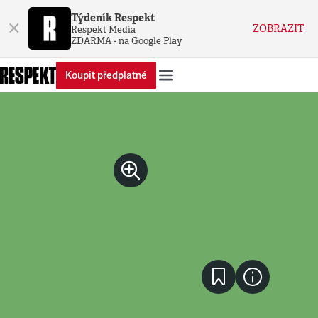
Týdeník Respekt
×
ZOBRAZIT
Respekt Media
ZDARMA - na Google Play
Koupit předplatné