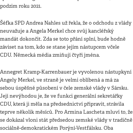
podzim roku 2021.
Šéfka SPD Andrea Nahles už řekla, že o odchodu z vlády
neuvažuje a Angela Merkel chce svůj kancléřský
mandát dokončit. Zda se toto přání splní, bude hodně
záviset na tom, kdo se stane jejím nástupcem včele
CDU. Německá média zmiňují čtyři jména.
Annegret Kramp-Karrenbauer je vyvolenou nástupkyní
Angely Merkel, ve straně je velmi oblíbená a má za
sebou úspěšné působení v čele zemské vlády v Sársku.
Její nevýhodou je, že ve funkci generální sekretářky
CDU, která ji měla na předsednictví připravit, strávila
teprve několik měsíců. Pro Armina Lascheta mluví to, že
se dokázal vloni stát předsedou zemské vlády v tradičně
sociálně-demokratickém Porýní-Vestfálsku. Oba