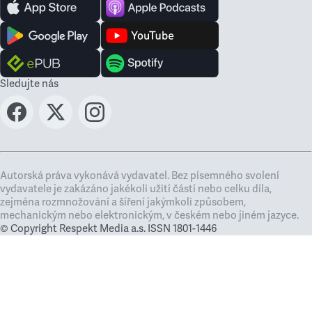
Sledujte nás
Autorská práva vykonává vydavatel. Bez písemného svolení
vydavatele je zakázáno jakékoli užití částí nebo celku díla,
zejména rozmnožování a šíření jakýmkoli způsobem,
mechanickým nebo elektronickým, v českém nebo jiném jazyce.
© Copyright Respekt Media a.s. ISSN 1801-1446