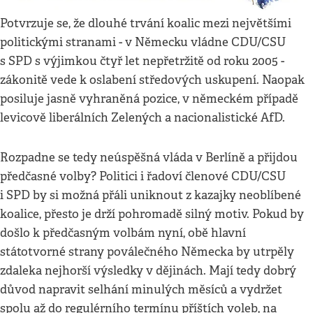
Potvrzuje se, že dlouhé trvání koalic mezi největšími
politickými stranami - v Německu vládne CDU/CSU
s SPD s výjimkou čtyř let nepřetržitě od roku 2005 -
zákonitě vede k oslabení středových uskupení. Naopak
posiluje jasně vyhraněná pozice, v německém případě
levicově liberálních Zelených a nacionalistické AfD.
Rozpadne se tedy neúspěšná vláda v Berlíně a přijdou
předčasné volby? Politici i řadoví členové CDU/CSU
i SPD by si možná přáli uniknout z kazajky neoblíbené
koalice, přesto je drží pohromadě silný motiv. Pokud by
došlo k předčasným volbám nyní, obě hlavní
státotvorné strany poválečného Německa by utrpěly
zdaleka nejhorší výsledky v dějinách. Mají tedy dobrý
důvod napravit selhání minulých měsíců a vydržet
spolu až do regulérního termínu příštích voleb, na