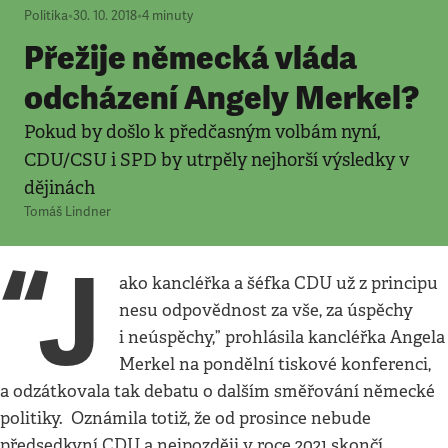
Politika
•
30. 10. 2018
•
4
minuty
Přežije německá vláda
odcházení Angely Merkel?
Pokud by došlo k předčasným volbám nyní,
CDU/CSU i SPD by utrpěly nejhorší výsledky v
dějinách
Tomáš Lindner
“J
ako kancléřka a šéfka CDU už z principu
nesu odpovědnost za vše, za úspěchy
i neúspěchy,” prohlásila kancléřka Angela
Merkel na pondělní tiskové konferenci,
a odzátkovala tak debatu o dalším směřování německé
politiky. Oznámila totiž, že od prosince nebude
předsedkyní CDU a nejpozději v roce 2021 skončí