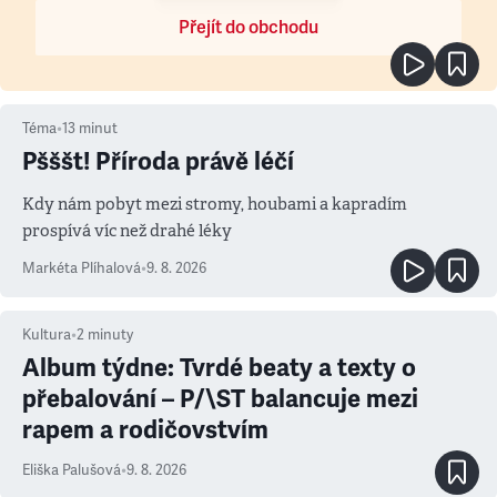
Přejít do obchodu
Téma
•
13
minut
Pšššt! Příroda právě léčí
Kdy nám pobyt mezi stromy, houbami a kapradím
prospívá víc než drahé léky
Markéta Plíhalová
•
9. 8. 2026
Kultura
•
2
minuty
Album týdne: Tvrdé beaty a texty o
přebalování – P/\ST balancuje mezi
rapem a rodičovstvím
Eliška Palušová
•
9. 8. 2026