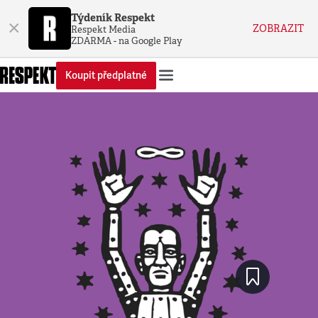
Týdeník Respekt
×
ZOBRAZIT
Respekt Media
ZDARMA - na Google Play
Koupit předplatné