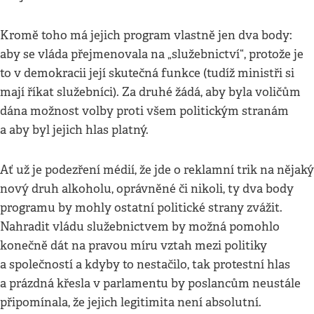
Kromě toho má jejich program vlastně jen dva body:
aby se vláda přejmenovala na „služebnictví“, protože je
to v demokracii její skutečná funkce (tudíž ministři si
mají říkat služebníci). Za druhé žádá, aby byla voličům
dána možnost volby proti všem politickým stranám
a aby byl jejich hlas platný.
Ať už je podezření médií, že jde o reklamní trik na nějaký
nový druh alkoholu, oprávněné či nikoli, ty dva body
programu by mohly ostatní politické strany zvážit.
Nahradit vládu služebnictvem by možná pomohlo
konečně dát na pravou míru vztah mezi politiky
a společností a kdyby to nestačilo, tak protestní hlas
a prázdná křesla v parlamentu by poslancům neustále
připomínala, že jejich legitimita není absolutní.