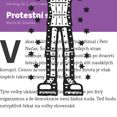
Ost-blog
•
29. 5. 2010
•
3
minuty
Protestní strany
Martin M. Šimečka
V
zkaz voličů je jednoznačný, přiznal i Petr
Nečas. Šokující propad velkých stran
ukazuje, že česká společnost má po dvaceti
letech plné zuby politických elit nasáklých
korupcí. Cenou za osvěžení politického života je však
úspěch takové strany jako Věci veřejné.
Tyto volby ukázaly, že společnost je přece jen živý
organizmus a že demokracie není žádná nuda. Teď budu
netrpělivě čekat na volby slovenské.