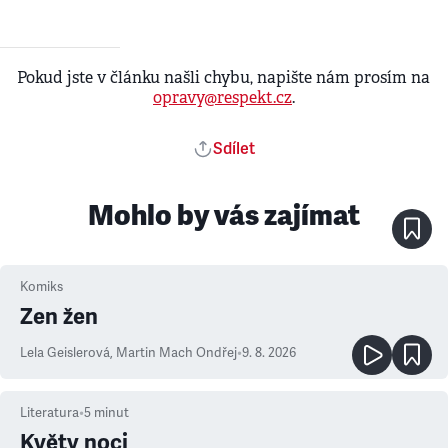
Pokud jste v článku našli chybu, napište nám prosím na
opravy@respekt.cz
.
Sdílet
Mohlo by vás zajímat
Komiks
Zen žen
Lela Geislerová
,
Martin Mach Ondřej
•
9. 8. 2026
Literatura
•
5
minut
Květy noci