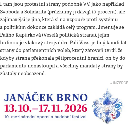
I tam jsou protestní strany podobné VV, jako například
Svoboda a Solidarita (průzkumy jí dávají 10 procent), ale
zajímavější je jiná, která si na vzpouře proti systému
a politikům dokonce zakládá celý program. Jmenuje se
Paliho Kapúrková (Veselá politická strana), jejím
hrdinou je vlakový strojvůdce Pali Vass, jediný kandidát
strany do parlamentních voleb, který zároveň tvrdí, že
kdyby strana překonala pětiprocentní hranici, on by do
parlamentu nenastoupil a všechny mandáty strany by
zůstaly neobsazené.
↓ INZERCE