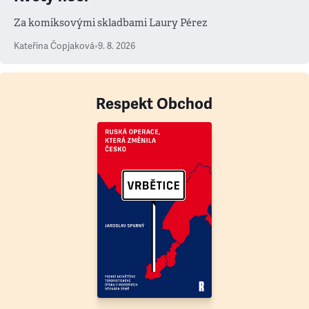
Za komiksovými skladbami Laury Pérez
Kateřina Čopjaková
•
9. 8. 2026
Respekt Obchod