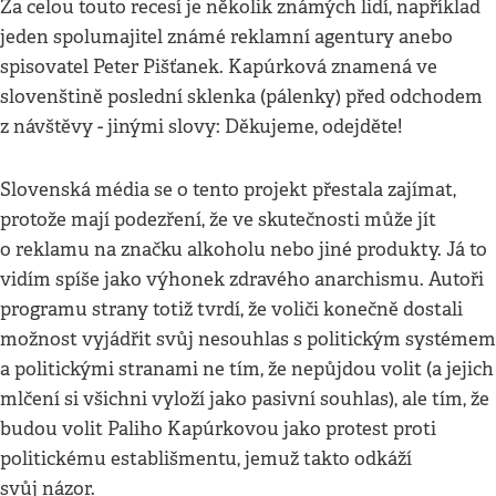
Za celou touto recesí je několik známých lidí, například
jeden spolumajitel známé reklamní agentury anebo
spisovatel Peter Pišťanek. Kapúrková znamená ve
slovenštině poslední sklenka (pálenky) před odchodem
z návštěvy - jinými slovy: Děkujeme, odejděte!
Slovenská média se o tento projekt přestala zajímat,
protože mají podezření, že ve skutečnosti může jít
o reklamu na značku alkoholu nebo jiné produkty. Já to
vidím spíše jako výhonek zdravého anarchismu. Autoři
programu strany totiž tvrdí, že voliči konečně dostali
možnost vyjádřit svůj nesouhlas s politickým systémem
a politickými stranami ne tím, že nepůjdou volit (a jejich
mlčení si všichni vyloží jako pasivní souhlas), ale tím, že
budou volit Paliho Kapúrkovou jako protest proti
politickému establišmentu, jemuž takto odkáží
svůj názor.