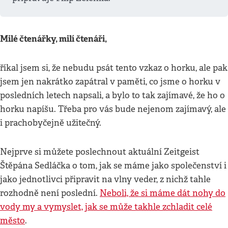
Milé čtenářky, milí čtenáři,
říkal jsem si, že nebudu psát tento vzkaz o horku, ale pak
jsem jen nakrátko zapátral v paměti, co jsme o horku v
posledních letech napsali, a bylo to tak zajímavé, že ho o
horku napíšu. Třeba pro vás bude nejenom zajímavý, ale
i prachobyčejně užitečný.
Nejprve si můžete poslechnout aktuální Zeitgeist
Štěpána Sedláčka o tom, jak se máme jako společenství i
jako jednotlivci připravit na vlny veder, z nichž tahle
rozhodně není poslední.
Neboli, že si máme dát nohy do
vody my a vymyslet, jak se může takhle zchladit celé
město
.