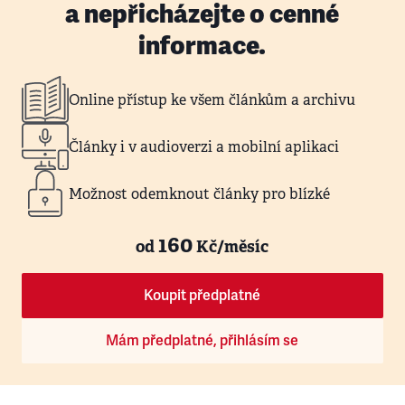
a nepřicházejte o cenné
informace.
Online přístup ke všem článkům a archivu
Články i v audioverzi a mobilní aplikaci
Možnost odemknout články pro blízké
160
od
Kč/měsíc
Koupit předplatné
Mám předplatné, přihlásím se