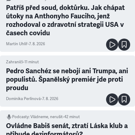
Patříš před soud, doktůrku. Jak chápat
útoky na Anthonyho Fauciho, jenž
rozhodoval o zdravotní strategii USA v
časech covidu
Martin Uhlíř
•
7. 8. 2026
Zahraničí
•
11
minut
Pedro Sanchéz se nebojí ani Trumpa, ani
populistů. Španělský premiér jde proti
proudu
Dominika Perlínová
•
7. 8. 2026
Podcasty
:
Vládneme, nerušit
•
42 minut
Ovládne Babiš senát, ztratí Láska klub a
přibude dezinformátorů?