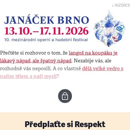
↓ INZERCE
Přečtěte si rozhovor o tom, že
langoš na koupáku je
lákavý nápad, ale špatný nápad
. Nezabije vás, ale
rozhodně vás neposílí. A co vlastně
dělá velké vedro s
naším tělem a naší myslí
?
Předplaťte si Respekt