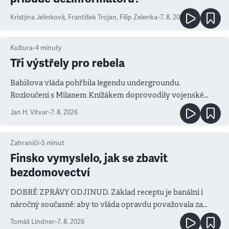
Kristýna Jelínková
,
František Trojan
,
Filip Zelenka
•
7. 8. 2026
Kultura
•
4
minuty
Tři výstřely pro rebela
Babišova vláda pohřbila legendu undergroundu.
Rozloučení s Milanem Knížákem doprovodily vojenské
salvy i kritika pokrokářů
Jan H. Vitvar
•
7. 8. 2026
Zahraničí
•
5
minut
Finsko vymyslelo, jak se zbavit
bezdomovectví
DOBRÉ ZPRÁVY ODJINUD. Základ receptu je banální i
náročný současně: aby to vláda opravdu považovala za
prioritu
Tomáš Lindner
•
7. 8. 2026