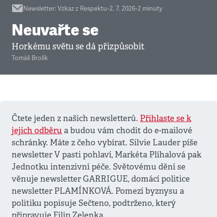
Newsletter
:
Vzkaz z Respektu
•
2. 7. 2026
•
2
minuty
Neuvařte se
Horkému světu se dá přizpůsobit
Tomáš Brolík
Čtete jeden z našich newsletterů.
Přihlaste se k
jejich odběru
a budou vám chodit do e-mailové
schránky. Máte z čeho vybírat. Silvie Lauder píše
newsletter V pasti pohlaví, Markéta Plíhalová pak
Jednotku intenzivní péče. Světovému dění se
věnuje newsletter GARRIGUE, domácí politice
newsletter PLAMÍNKOVÁ. Pomezí byznysu a
politiku popisuje Sečteno, podtrženo, který
připravuje Filip Zelenka.