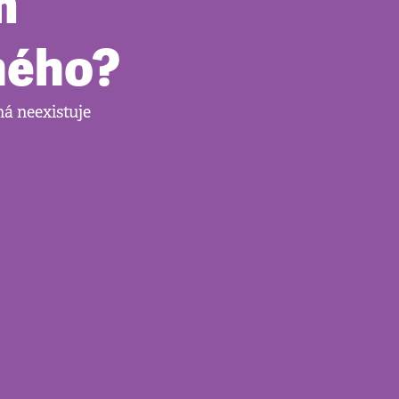
m
hého?
ná neexistuje