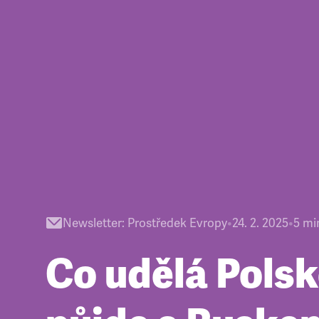
Newsletter
:
Prostředek Evropy
•
24. 2. 2025
•
5
mi
Co udělá Polsk