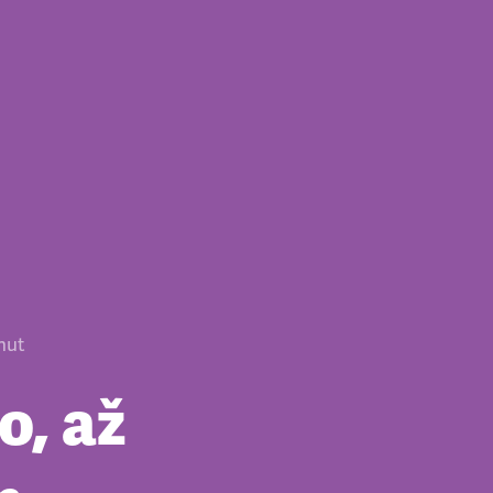
nut
o, až