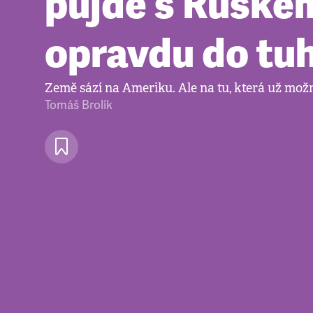
půjde s Ruske
opravdu do tu
Země sází na Ameriku. Ale na tu, která už mož
Tomáš Brolík