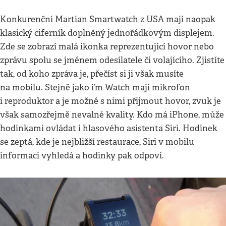
Konkurenční Martian Smartwatch z USA mají naopak
klasický ciferník doplněný jednořádkovým displejem.
Zde se zobrazí malá ikonka reprezentující hovor nebo
zprávu spolu se jménem odesílatele či volajícího. Zjistíte
tak, od koho zpráva je, přečíst si ji však musíte
na mobilu. Stejně jako i’m Watch mají mikrofon
i reproduktor a je možné s nimi přijmout hovor, zvuk je
však samozřejmě nevalné kvality. Kdo má iPhone, může
hodinkami ovládat i hlasového asistenta Siri. Hodinek
se zeptá, kde je nejbližší restaurace, Siri v mobilu
informaci vyhledá a hodinky pak odpoví.