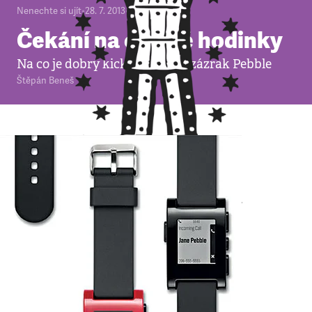
Nenechte si ujít
•
28. 7. 2013
•
5
minut
Čekání na chytré hodinky
Na co je dobrý kickstarterový zázrak Pebble
Štěpán Beneš