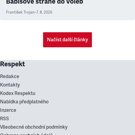
Babišově straně do voleb
František Trojan
•
7. 8. 2026
Načíst další články
Respekt
Redakce
Kontakty
Kodex Respektu
Nabídka předplatného
Inzerce
RSS
Všeobecné obchodní podmínky