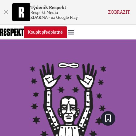
Týdeník Respekt
×
ZOBRAZIT
Respekt Media
ZDARMA - na Google Play
Koupit předplatné