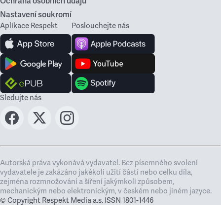
Ochrana osobních údajů
Nastavení soukromí
Aplikace Respekt
Poslouchejte nás
Sledujte nás
Autorská práva vykonává vydavatel. Bez písemného svolení
vydavatele je zakázáno jakékoli užití částí nebo celku díla,
zejména rozmnožování a šíření jakýmkoli způsobem,
mechanickým nebo elektronickým, v českém nebo jiném jazyce.
© Copyright Respekt Media a.s. ISSN 1801-1446