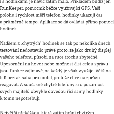
i s hodinkami, je navíc zatím málo. Příkladem budiž jen
RunKeeper, pomocník běžce využívající GPS. Vaši
polohu i rychlost měří telefon, hodinky ukazují čas
a průměrné tempo. Aplikace se dá ovládat přímo pomocí
hodinek.
Nadšení z „chytrých“ hodinek se tak po několika dnech
testování nedostavilo právě proto, že jako druhý displej
vašeho telefonu působí na ruce trochu zbytečně.
Upozornění na hovor nebo možnost číst celou zprávu
jsou funkce zajímavé, ne každý je však využije. Většina
lidí beztak sahá pro mobil, protože chce na zprávu
reagovat. A současné chytré telefony si o pozornost
svých majitelů obvykle dovedou říci samy, hodinky
k tomu nepotřebují.
Největší překážkou, která zatím brání chytrým