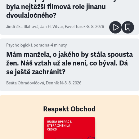
byla nejtěžší filmová role jinanu
dvoulaločného?
Jindřiška Bláhová
,
Jan H. Vitvar
,
Pavel Turek
•
8. 8. 2026
Psychologická poradna
•
4
minuty
Mám manžela, o jakého by stála spousta
žen. Náš vztah už ale není, co býval. Dá
se ještě zachránit?
Beáta Obradovičová
,
Denník N
•
8. 8. 2026
Respekt Obchod