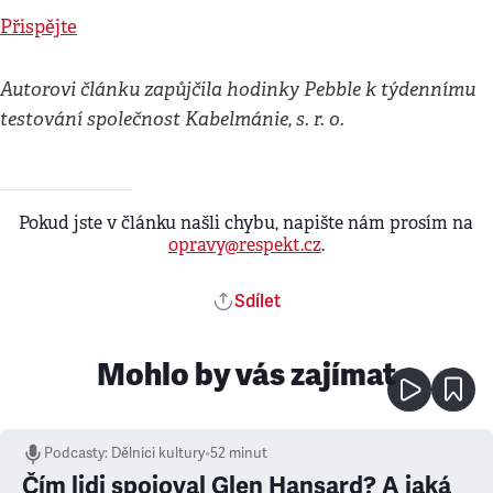
Přispějte
Autorovi článku zapůjčila hodinky Pebble k týdennímu
testování společnost Kabelmánie, s. r. o.
Pokud jste v článku našli chybu, napište nám prosím na
opravy@respekt.cz
.
Sdílet
Mohlo by vás zajímat
Podcasty
:
Dělníci kultury
•
52 minut
Čím lidi spojoval Glen Hansard? A jaká