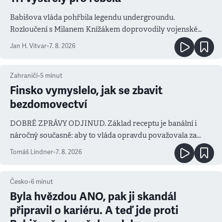
Babišova vláda pohřbila legendu undergroundu.
Rozloučení s Milanem Knížákem doprovodily vojenské
salvy i kritika pokrokářů
Jan H. Vitvar
•
7. 8. 2026
Zahraničí
•
5
minut
Finsko vymyslelo, jak se zbavit
bezdomovectví
DOBRÉ ZPRÁVY ODJINUD. Základ receptu je banální i
náročný současně: aby to vláda opravdu považovala za
prioritu
Tomáš Lindner
•
7. 8. 2026
Česko
•
6
minut
Byla hvězdou ANO, pak ji skandál
připravil o kariéru. A teď jde proti