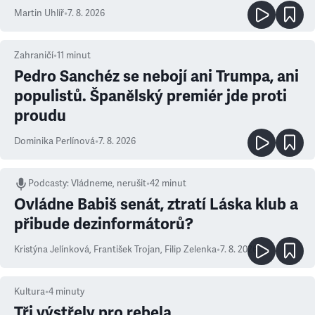
Martin Uhlíř
•
7. 8. 2026
Zahraničí
•
11
minut
Pedro Sanchéz se nebojí ani Trumpa, ani
populistů. Španělský premiér jde proti
proudu
Dominika Perlínová
•
7. 8. 2026
Podcasty
:
Vládneme, nerušit
•
42 minut
Ovládne Babiš senát, ztratí Láska klub a
přibude dezinformátorů?
Kristýna Jelínková
,
František Trojan
,
Filip Zelenka
•
7. 8. 2026
Kultura
•
4
minuty
Tři výstřely pro rebela