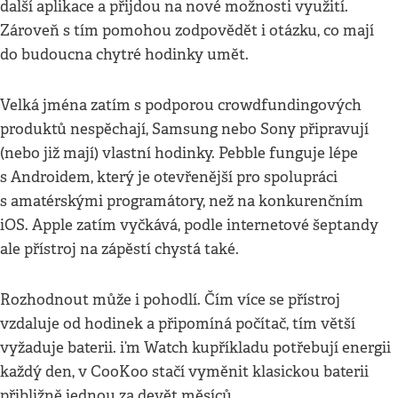
další aplikace a přijdou na nové možnosti využití.
Zároveň s tím pomohou zodpovědět i otázku, co mají
do budoucna chytré hodinky umět.
Velká jména zatím s podporou crowdfundingových
produktů nespěchají, Samsung nebo Sony připravují
(nebo již mají) vlastní hodinky. Pebble funguje lépe
s Androidem, který je otevřenější pro spolupráci
s amatérskými programátory, než na konkurenčním
iOS. Apple zatím vyčkává, podle internetové šeptandy
ale přístroj na zápěstí chystá také.
Rozhodnout může i pohodlí. Čím více se přístroj
vzdaluje od hodinek a připomíná počítač, tím větší
vyžaduje baterii. i’m Watch kupříkladu potřebují energii
každý den, v CooKoo stačí vyměnit klasickou baterii
přibližně jednou za devět měsíců.