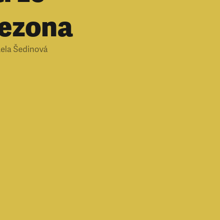
Sezona
ela Šedinová