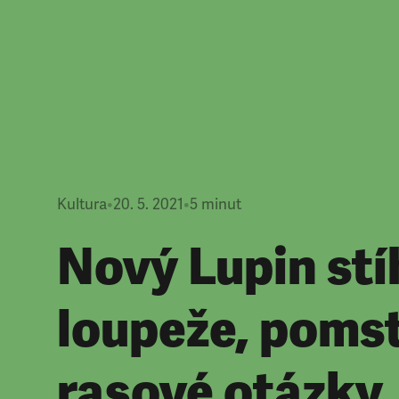
Kultura
•
20. 5. 2021
•
5
minut
Nový Lupin stí
loupeže, pomst
rasové otázky,