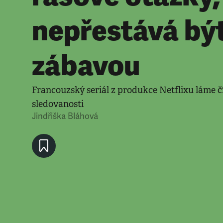
nepřestává bý
zábavou
Francouzský seriál z produkce Netflixu láme čí
sledovanosti
Jindřiška Bláhová