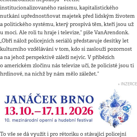
institucionalizovaného rasismu, kapitalistického
nutkání upřednostňovat majetek před lidským životem
a politického systému, který prospívá těm, kteří jsou už
u moci. Ale roli tu hraje i televize,“ píše VanArendonk.
„Obří nálož policejních seriálů představuje desítky let
kulturního vzdělávání v tom, kdo si zaslouží pozornost
a na jehož perspektivě záleží nejvíc. V příbězích
o americkém zločinu nás televize učí, že policisté jsou ti
hrdinové, na nichž by nám mělo záležet.“
↓ INZERCE
To vše se dá využít i pro rétoriku o stávající policejní