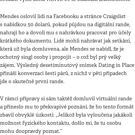
Mendes oslovil lidi na Facebooku a stránce Craigslist
s nabídkou 50 dolarů, pokud půjdou na digitální rande,
nahrají ho a dovolí mu s nahrávkou pracovat pro účely
krátkého dokumentu. Lidé mohli nahrávat jak setkání,
která už byla domluvena, ale Mendes se nabídl, že je
ochotný singl osoby i propojit – o což byl prý velký
zájem. Výsledný desetiminutový snímek Dating in Place
přináší konverzaci šesti párů, z nichž v pěti případech
jde o skutečně první rande.
V rámci přípravy si sám taktéž domluvil virtuální rande
a přineslo mu to překvapivé poznání, že ho tento formát
zbavil obvyklé úzkosti: „Jelikož byla vyloučena jakákoli
možnost fyzického kontaktu, došlo mi, že tu osobu
mohu doopravdy poznat.“