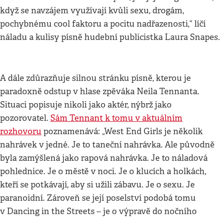
když se navzájem využívají kvůli sexu, drogám,
pochybnému cool faktoru a pocitu nadřazenosti,“ líčí
náladu a kulisy písně hudební publicistka Laura Snapes.
A dále zdůrazňuje silnou stránku písně, kterou je
paradoxně odstup v hlase zpěváka Neila Tennanta.
Situaci popisuje nikoli jako aktér, nýbrž jako
pozorovatel.
Sám Tennant k tomu v aktuálním
rozhovoru
poznamenává: „West End Girls je několik
nahrávek v jedné. Je to taneční nahrávka. Ale původně
byla zamýšlená jako rapová nahrávka. Je to náladová
pohlednice. Je o městě v noci. Je o klucích a holkách,
kteří se potkávají, aby si užili zábavu. Je o sexu. Je
paranoidní. Zároveň se její poselství podobá tomu
v Dancing in the Streets – je o výpravě do nočního