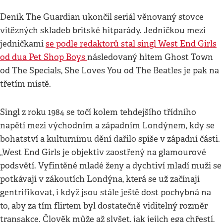
Deník The Guardian ukončil seriál věnovaný stovce
vítězných skladeb britské hitparády. Jedničkou mezi
jedničkami
se podle redaktorů stal singl West End Girls
od dua Pet Shop Boys
následovaný hitem Ghost Town
od The Specials, She Loves You od The Beatles je pak na
třetím místě.
Singl z roku 1984 se točí kolem tehdejšího třídního
napětí mezi východním a západním Londýnem, kdy se
bohatství a kulturnímu dění dařilo spíše v západní části.
„West End Girls je objektiv zaostřený na glamourové
podsvětí. Vyfintěné mladé ženy a dychtiví mladí muži se
potkávají v zákoutích Londýna, která se už začínají
gentrifikovat, i když jsou stále ještě dost pochybná na
to, aby za tím flirtem byl dostatečně viditelný rozměr
transakce. Člověk může až slyšet, jak jejich ega chřestí,