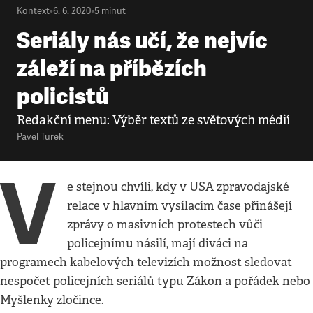
Kontext
•
6. 6. 2020
•
5
minut
Seriály nás učí, že nejvíc
záleží na příbězích
policistů
Redakční menu: Výběr textů ze světových médií
Pavel Turek
V
e stejnou chvíli, kdy v USA zpravodajské
relace v hlavním vysílacím čase přinášejí
zprávy o masivních protestech vůči
policejnímu násilí, mají diváci na
programech kabelových televizích možnost sledovat
nespočet policejních seriálů typu Zákon a pořádek nebo
Myšlenky zločince.