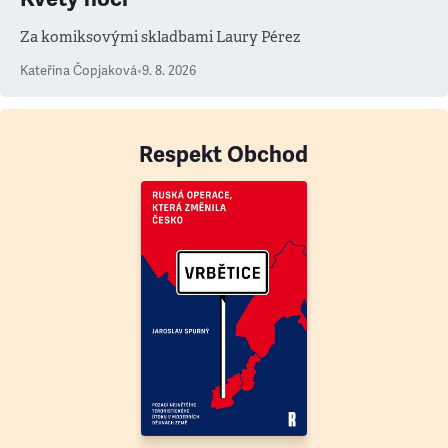
Za komiksovými skladbami Laury Pérez
Kateřina Čopjaková
•
9. 8. 2026
Respekt Obchod