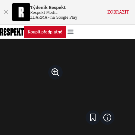
Týdeník Respekt
×
ZOBRAZIT
Respekt Media
ZDARMA - na Google Play
Koupit předplatné