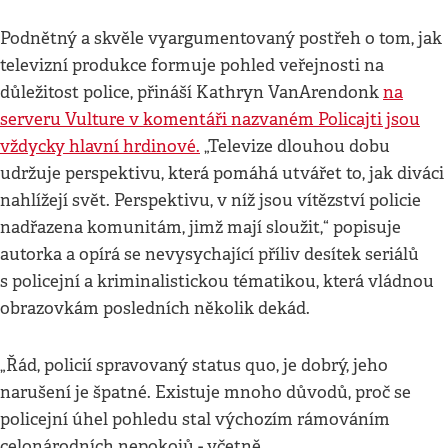
Podnětný a skvěle vyargumentovaný postřeh o tom, jak
televizní produkce formuje pohled veřejnosti na
důležitost police, přináší Kathryn VanArendonk
na
serveru Vulture v komentáři nazvaném Policajti jsou
vždycky hlavní hrdinové
.
„Televize dlouhou dobu
udržuje perspektivu, která pomáhá utvářet to, jak diváci
nahlížejí svět. Perspektivu, v níž jsou vítězství policie
nadřazena komunitám, jimž mají sloužit,“ popisuje
autorka a opírá se nevysychající příliv desítek seriálů
s policejní a kriminalistickou tématikou, která vládnou
obrazovkám posledních několik dekád.
„Řád, policií spravovaný status quo, je dobrý, jeho
narušení je špatné. Existuje mnoho důvodů, proč se
policejní úhel pohledu stal výchozím rámováním
celonárodních nepokojů - včetně