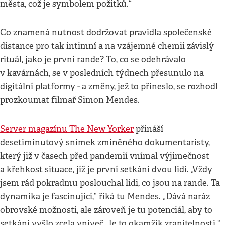
města, což je symbolem požitků.“
Co znamená nutnost dodržovat pravidla společenské
distance pro tak intimní a na vzájemné chemii závislý
rituál, jako je první rande? To, co se odehrávalo
v kavárnách, se v posledních týdnech přesunulo na
digitální platformy - a změny, jež to přineslo, se rozhodl
prozkoumat filmař Simon Mendes.
Server magazínu The New Yorker
přináší
desetiminutový snímek zmíněného dokumentaristy,
který již v časech před pandemií vnímal výjimečnost
a křehkost situace, jíž je první setkání dvou lidí. „Vždy
jsem rád pokradmu poslouchal lidi, co jsou na rande. Ta
dynamika je fascinující,“ říká tu Mendes. „Dává naráz
obrovské možnosti, ale zároveň je tu potenciál, aby to
setkání vyšlo zcela vniveč. Je to okamžik zranitelnosti.“