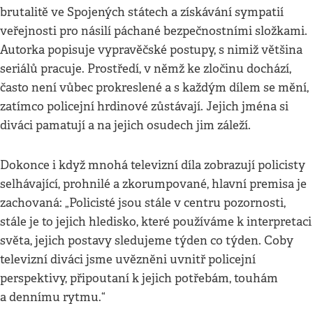
brutalitě ve Spojených státech a získávání sympatií
veřejnosti pro násilí páchané bezpečnostními složkami.
Autorka popisuje vypravěčské postupy, s nimiž většina
seriálů pracuje. Prostředí, v němž ke zločinu dochází,
často není vůbec prokreslené a s každým dílem se mění,
zatímco policejní hrdinové zůstávají. Jejich jména si
diváci pamatují a na jejich osudech jim záleží.
Dokonce i když mnohá televizní díla zobrazují policisty
selhávající, prohnilé a zkorumpované, hlavní premisa je
zachovaná: „Policisté jsou stále v centru pozornosti,
stále je to jejich hledisko, které používáme k interpretaci
světa, jejich postavy sledujeme týden co týden. Coby
televizní diváci jsme uvězněni uvnitř policejní
perspektivy, připoutaní k jejich potřebám, touhám
a dennímu rytmu.“