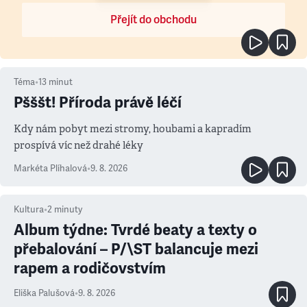
Přejít do obchodu
Téma
•
13
minut
Pšššt! Příroda právě léčí
Kdy nám pobyt mezi stromy, houbami a kapradím
prospívá víc než drahé léky
Markéta Plíhalová
•
9. 8. 2026
Kultura
•
2
minuty
Album týdne: Tvrdé beaty a texty o
přebalování – P/\ST balancuje mezi
rapem a rodičovstvím
Eliška Palušová
•
9. 8. 2026