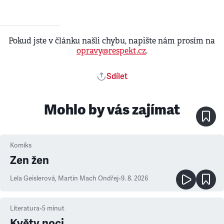
Pokud jste v článku našli chybu, napište nám prosím na
opravy@respekt.cz
.
Sdílet
Mohlo by vás zajímat
Komiks
Zen žen
Lela Geislerová
,
Martin Mach Ondřej
•
9. 8. 2026
Literatura
•
5
minut
Květy noci