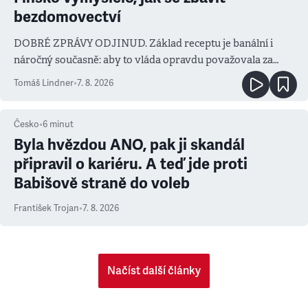
bezdomovectví
DOBRÉ ZPRÁVY ODJINUD. Základ receptu je banální i
náročný současně: aby to vláda opravdu považovala za
prioritu
Tomáš Lindner
•
7. 8. 2026
Česko
•
6
minut
Byla hvězdou ANO, pak ji skandál
připravil o kariéru. A teď jde proti
Babišově straně do voleb
František Trojan
•
7. 8. 2026
Načíst další články