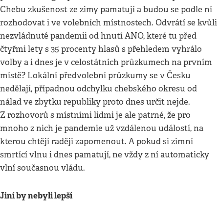
Chebu zkušenost ze zimy pamatují a budou se podle ní
rozhodovat i ve volebních místnostech. Odvrátí se kvůli
nezvládnuté pandemii od hnutí ANO, které tu před
čtyřmi lety s 35 procenty hlasů s přehledem vyhrálo
volby a i dnes je v celostátních průzkumech na prvním
místě? Lokální předvolební průzkumy se v Česku
nedělají, případnou odchylku chebského okresu od
nálad ve zbytku republiky proto dnes určit nejde.
Z rozhovorů s místními lidmi je ale patrné, že pro
mnoho z nich je pandemie už vzdálenou událostí, na
kterou chtějí raději zapomenout. A pokud si zimní
smrtící vlnu i dnes pamatují, ne vždy z ní automaticky
vlní současnou vládu.
Jiní by nebyli lepší