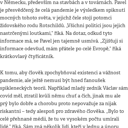
v Německu, především na stavbách a v továrnách. Pavel
je přesvědčený, že celá pandemie je výsledkem spiknutí
mocných tohoto světa, v jejichž čele stojí potomci
židovského rodu Rotschildů. „Všichni politici jsou jejich
nastrčenými loutkami,“ říká. Na dotaz, odkud tyto
informace má, se Pavel jen tajemně usmívá. „Zjišťuji si
informace odevšud, mám přátele po celé Evropě,“ říká
krátkovlasý čtyřicátník.
K tomu, aby člověk zpochybňoval existenci a vážnost
pandemie, ale ještě nemusí být hned fanoušek
spikleneckých teorií. Například mladý zedník Václav sám
covid měl, ztratil kvůli němu chuť a čich, jinak mu ale
prý bylo dobře a chorobu proto nepovažuje za nijak
riskantní – tedy alespoň pro zdravého člověka. „Bylo to
celé přehnané médii, že tu ve vysokém počtu umírali
lidé,“ říká. Sám zná několik lidí, kteří v lednu a únoru