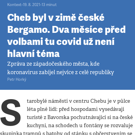
Kontext
•
19. 8. 2021
•
13
minut
Cheb byl v zimě české
Bergamo. Dva měsíce před
volbami tu covid už není
hlavní téma
Zpráva ze západočeského města, kde
koronavirus zabíjel nejvíce z celé republiky
Petr Horký
S
tarobylé náměstí v centru Chebu je v půlce
léta plné lidí: před hospodami vysedávají
turisté z Bavorska pochutnávající si na české
kuchyni, na schodech u fontány se rozvaluje
skupinka trampů s batohy, od stánku s občerstvením se