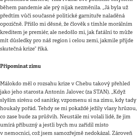
během pandemie ale prý nijak nezměnila. „Já byla už
předtím vůči současné politické garnituře naladěná
opozičně. Přišlo mi děsné, že člověk s tímhle morálním
kreditem je premiér, ale nedošlo mi, jak fatální to může
mít důsledky pro náš region i celou zemi, jakmile přijde
skutečná krize“ říká.
Připomínat zimu
Málokdo měl o rozsahu krize v Chebu takový přehled
jako jeho starosta Antonín Jalovec (za STAN). „Když
slyším sirénu od sanitky, vzpomenu si na zimu, kdy tady
houkaly pořád. Tehdy se mi pokaždé ježily vlasy hrůzou,
co zase bude za průšvih. Neustále mi volali lidé, že jim
umírá příbuzný a jestli bych mu zařídil místo
v nemocnici, což jsem samozřejmě nedokázal. Zároveň