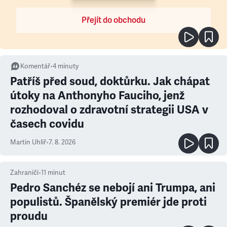
Přejít do obchodu
Komentář
•
4
minuty
Patříš před soud, doktůrku. Jak chápat
útoky na Anthonyho Fauciho, jenž
rozhodoval o zdravotní strategii USA v
časech covidu
Martin Uhlíř
•
7. 8. 2026
Zahraničí
•
11
minut
Pedro Sanchéz se nebojí ani Trumpa, ani
populistů. Španělský premiér jde proti
proudu