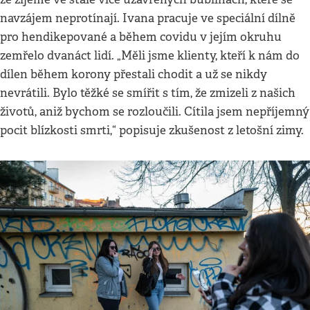
navzájem neprotínají. Ivana pracuje ve speciální dílně
pro hendikepované a během covidu v jejím okruhu
zemřelo dvanáct lidí. „Měli jsme klienty, kteří k nám do
dílen během korony přestali chodit a už se nikdy
nevrátili. Bylo těžké se smířit s tím, že zmizeli z našich
životů, aniž bychom se rozloučili. Cítila jsem nepříjemný
pocit blízkosti smrti,“ popisuje zkušenost z letošní zimy.