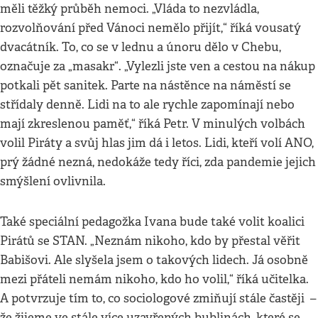
měli těžký průběh nemoci. „Vláda to nezvládla,
rozvolňování před Vánoci nemělo přijít,“ říká vousatý
dvacátník. To, co se v lednu a únoru dělo v Chebu,
označuje za „masakr“. „Vylezli jste ven a cestou na nákup
potkali pět sanitek. Parte na nástěnce na náměstí se
střídaly denně. Lidi na to ale rychle zapomínají nebo
mají zkreslenou paměť,“ říká Petr. V minulých volbách
volil Piráty a svůj hlas jim dá i letos. Lidi, kteří volí ANO,
prý žádné nezná, nedokáže tedy říci, zda pandemie jejich
smýšlení ovlivnila.
Také speciální pedagožka Ivana bude také volit koalici
Pirátů se STAN. „Neznám nikoho, kdo by přestal věřit
Babišovi. Ale slyšela jsem o takových lidech. Já osobně
mezi přáteli nemám nikoho, kdo ho volil,“ říká učitelka.
A potvrzuje tím to, co sociologové zmiňují stále častěji –
že žijeme ve stále více uzavřených bublinách, které se