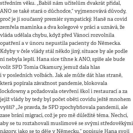
středním věku. „Babiš nám učitelům dvakrát přidal,
ANO se také stará o důchodce,“ vyjmenovává důvody,
proč je jí současný premiér sympatický. Haně na covid
zemřela maminka a dva kolegové v práci a uznává, že
vláda udělala chybu, když před Vánoci rozvolnila
opatření a v únoru nepustila pacienty do Německa.
Kdyby v čele vlády stál někdo jiný, situace by ale podle
ní nebyla lepší. Hana sice tíhne k ANO, spíše ale bude
volit SPD Tomia Okamury, jemuž dala hlas
i v posledních volbách. Jak ale může dát hlas straně,
která popírala závažnost pandemie, blokovala
lockdowny a požadovala otevření škol i restaurací a za
jejíž vlády by tedy byl počet obětí covidu ještě mnohem
vyšší? „Je pravda, že SPD zpochybňovala pandemii, ale
zase brání migraci, což je pro mě důležité téma. Nechci,
aby se tu roztahovali muslimové se svými středověkými
názory, jako se to děje v Německu,“ popisuje Hana svojí