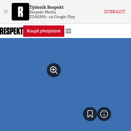
Týdeník Respekt
×
ZOBRAZIT
Respekt Media
ZDARMA - na Google Play
Koupit předplatné