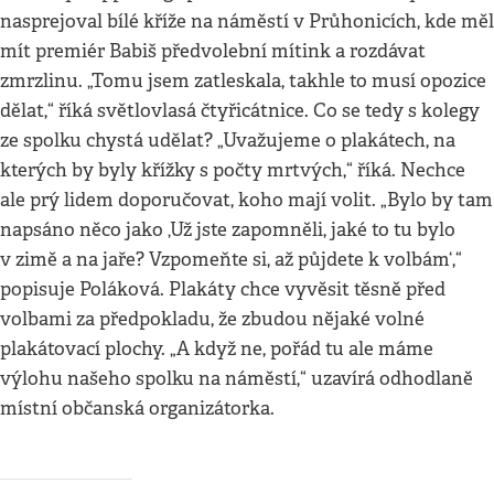
nasprejoval bílé kříže na náměstí v Průhonicích, kde měl
mít premiér Babiš předvolební mítink a rozdávat
zmrzlinu. „Tomu jsem zatleskala, takhle to musí opozice
dělat,“ říká světlovlasá čtyřicátnice. Co se tedy s kolegy
ze spolku chystá udělat? „Uvažujeme o plakátech, na
kterých by byly křížky s počty mrtvých,“ říká. Nechce
ale prý lidem doporučovat, koho mají volit. „Bylo by tam
napsáno něco jako ‚Už jste zapomněli, jaké to tu bylo
v zimě a na jaře? Vzpomeňte si, až půjdete k volbám‘,“
popisuje Poláková. Plakáty chce vyvěsit těsně před
volbami za předpokladu, že zbudou nějaké volné
plakátovací plochy. „A když ne, pořád tu ale máme
výlohu našeho spolku na náměstí,“ uzavírá odhodlaně
místní občanská organizátorka.