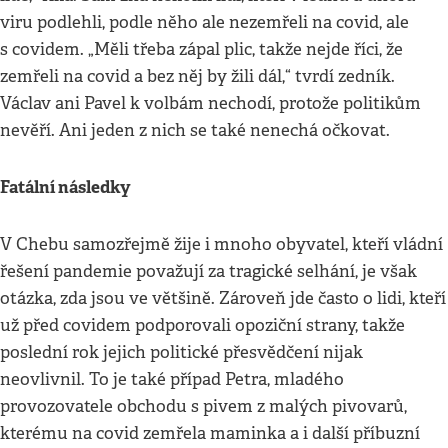
viru podlehli, podle něho ale nezemřeli na covid, ale
s covidem. „Měli třeba zápal plic, takže nejde říci, že
zemřeli na covid a bez něj by žili dál,“ tvrdí zedník.
Václav ani Pavel k volbám nechodí, protože politikům
nevěří. Ani jeden z nich se také nenechá očkovat.
Fatální následky
V Chebu samozřejmě žije i mnoho obyvatel, kteří vládní
řešení pandemie považují za tragické selhání, je však
otázka, zda jsou ve většině. Zároveň jde často o lidi, kteří
už před covidem podporovali opoziční strany, takže
poslední rok jejich politické přesvědčení nijak
neovlivnil. To je také případ Petra, mladého
provozovatele obchodu s pivem z malých pivovarů,
kterému na covid zemřela maminka a i další příbuzní