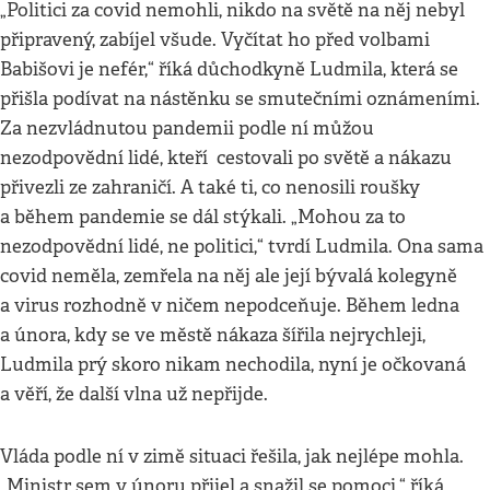
„Politici za covid nemohli, nikdo na světě na něj nebyl
připravený, zabíjel všude. Vyčítat ho před volbami
Babišovi je nefér,“ říká důchodkyně Ludmila, která se
přišla podívat na nástěnku se smutečními oznámeními.
Za nezvládnutou pandemii podle ní můžou
nezodpovědní lidé, kteří cestovali po světě a nákazu
přivezli ze zahraničí. A také ti, co nenosili roušky
a během pandemie se dál stýkali. „Mohou za to
nezodpovědní lidé, ne politici,“ tvrdí Ludmila. Ona sama
covid neměla, zemřela na něj ale její bývalá kolegyně
a virus rozhodně v ničem nepodceňuje. Během ledna
a února, kdy se ve městě nákaza šířila nejrychleji,
Ludmila prý skoro nikam nechodila, nyní je očkovaná
a věří, že další vlna už nepřijde.
Vláda podle ní v zimě situaci řešila, jak nejlépe mohla.
„Ministr sem v únoru přijel a snažil se pomoci,“ říká