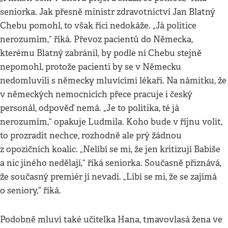
seniorka. Jak přesně ministr zdravotnictví Jan Blatný
Chebu pomohl, to však říci nedokáže. „Já politice
nerozumím,“ říká. Převoz pacientů do Německa,
kterému Blatný zabránil, by podle ní Chebu stejně
nepomohl, protože pacienti by se v Německu
nedomluvili s německy mluvícími lékaři. Na námitku, že
v německých nemocnicích přece pracuje i český
personál, odpověď nemá. „Je to politika, té já
nerozumím,“ opakuje Ludmila. Koho bude v říjnu volit,
to prozradit nechce, rozhodně ale prý žádnou
z opozičních koalic. „Nelíbí se mi, že jen kritizují Babiše
a nic jiného nedělají,“ říká seniorka. Současně přiznává,
že současný premiér jí nevadí. „Líbí se mi, že se zajímá
o seniory,“ říká.
Podobně mluví také učitelka Hana, tmavovlasá žena ve