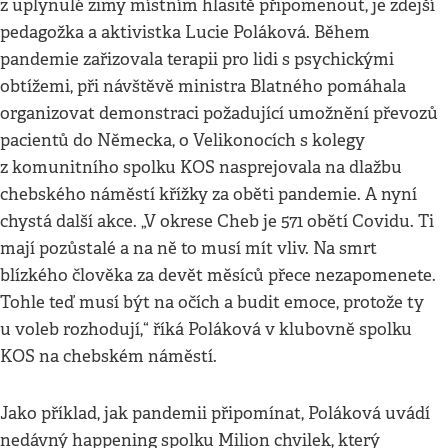
z uplynulé zimy místním hlasitě připomenout, je zdejší
pedagožka a aktivistka Lucie Poláková. Během
pandemie zařizovala terapii pro lidi s psychickými
obtížemi, při návštěvě ministra Blatného pomáhala
organizovat demonstraci požadující umožnění převozů
pacientů do Německa, o Velikonocích s kolegy
z komunitního spolku KOS nasprejovala na dlažbu
chebského náměstí křížky za oběti pandemie. A nyní
chystá další akce. „V okrese Cheb je 571 obětí Covidu. Ti
mají pozůstalé a na ně to musí mít vliv. Na smrt
blízkého člověka za devět měsíců přece nezapomenete.
Tohle teď musí být na očích a budit emoce, protože ty
u voleb rozhodují,“ říká Poláková v klubovně spolku
KOS na chebském náměstí.
Jako příklad, jak pandemii připomínat, Poláková uvádí
nedávný happening spolku Milion chvilek, který