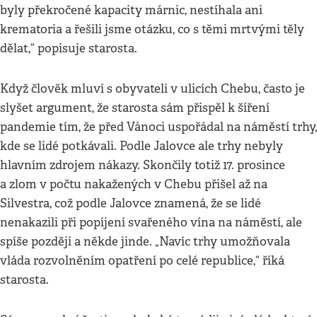
byly překročené kapacity márnic, nestíhala ani
krematoria a řešili jsme otázku, co s těmi mrtvými těly
dělat,“ popisuje starosta.
Když člověk mluví s obyvateli v ulicích Chebu, často je
slyšet argument, že starosta sám přispěl k šíření
pandemie tím, že před Vánoci uspořádal na náměstí trhy,
kde se lidé potkávali. Podle Jalovce ale trhy nebyly
hlavním zdrojem nákazy. Skončily totiž 17. prosince
a zlom v počtu nakažených v Chebu přišel až na
Silvestra, což podle Jalovce znamená, že se lidé
nenakazili při popíjení svařeného vína na náměstí, ale
spíše později a někde jinde. „Navíc trhy umožňovala
vláda rozvolněním opatření po celé republice,“ říká
starosta.