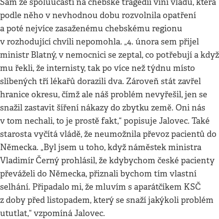
Sám ze spoluúčasti na chebské tragédii viní vládu, která
podle něho v nevhodnou dobu rozvolnila opatření
a poté nejvíce zasaženému chebskému regionu
v rozhodující chvíli nepomohla. „4. února sem přijel
ministr Blatný, v nemocnici se zeptal, co potřebují a když
mu řekli, že internisty, tak po více než týdnu místo
slíbených tří lékařů dorazili dva. Zároveň stát zavřel
hranice okresu, čímž ale náš problém nevyřešil, jen se
snažil zastavit šíření nákazy do zbytku země. Oni nás
v tom nechali, to je prostě fakt,“ popisuje Jalovec. Také
starosta vyčítá vládě, že neumožnila převoz pacientů do
Německa. „Byl jsem u toho, když náměstek ministra
Vladimír Černý prohlásil, že kdybychom české pacienty
převáželi do Německa, přiznali bychom tím vlastní
selhání. Připadalo mi, že mluvím s aparátčíkem KSČ
z doby před listopadem, který se snaží jakýkoli problém
ututlat,“ vzpomíná Jalovec.