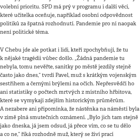
volební prioritu. SPD má prý v programu i další věci,
které učitelka oceňuje, například osobní odpovědnost
politiků za špatná rozhodnutí. Pandemie pro ní naopak
není politické téma.
V Chebu jde ale potkat i lidi, kteří zpochybňují, že tu
k nějaké tragédii vůbec došlo. „Žádná pandemie tu
nebyla, tomu nevěřte, sanitky po městě jezdily stejně
často jako dnes,“ tvrdí Pavel, muž s krátkým vojenským
sestřihem a černými brýlemi na očích. Nepřesvědčí ho
ani statistiky o počtech mrtvých z místního hřbitova,
které se vymykají zdejším historickým průměrům.
A nezabere ani připomínka, že nástěnka na náměstí byla
v zimě plná smutečních oznámení. „Bylo jich tam stejně
jako dneska, já jsem odsud, já přece vím, co se tu dělo
a co ne,“ říká rozhodně muž, který se živí prací