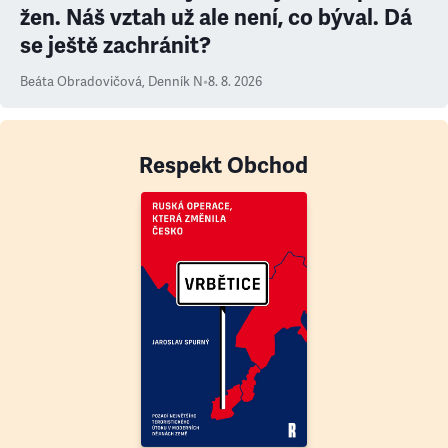
žen. Náš vztah už ale není, co býval. Dá
se ještě zachránit?
Beáta Obradovičová
,
Denník N
•
8. 8. 2026
Respekt Obchod