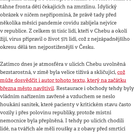
táhne fronta dětí čekajících na zmrzlinu. Idylický
obrázek v ničem nepřipomíná, že právě tady před
několika měsíci pandemie covidu zabíjela nejvíce
v republice. Z celkem 91 tisíc lidí, kteří v Chebu a okolí
žijí, virus připravil o život 571 lidí, což z nejzápadnějšího
okresu dělá ten nejpostiženější v Česku.
Zatímco dnes je atmosféra v ulicích Chebu uvolněná
bezstarostná, v zimě byla velice tíživá a skličující,
což
může dosvědčit i autor tohoto textu, který na začátku
března město navštívil
. Restaurace i obchody tehdy byly
vládním nařízením zavřené a vzduchem se neslo
houkání sanitek, které pacienty v kritickém stavu často
vozily i přes polovinu republiky, protože místní
nemocnice byla přeplněná. I tehdy po ulicích chodili
lidé, na tvářích ale měli roušky a z obavy před smrtící