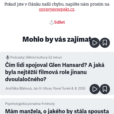
Pokud jste v článku našli chybu, napište nám prosím na
opravy@respekt.cz
.
Sdílet
Mohlo by vás zajímat
Podcasty
:
Dělníci kultury
•
52 minut
Čím lidi spojoval Glen Hansard? A jaká
byla nejtěžší filmová role jinanu
dvoulaločného?
Jindřiška Bláhová
,
Jan H. Vitvar
,
Pavel Turek
•
8. 8. 2026
Psychologická poradna
•
4
minuty
Mám manžela, o jakého by stála spousta