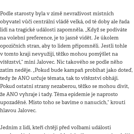
Podle starosty byla v zimě nevraživost místních
obyvatel vůči centrální vládě velká, od té doby ale řada
lidí na tragické události zapomněla. „Když se podíváte
na volební preference, je to jasně vidět. Je úkolem
opozičních stran, aby to lidem připomněli. Jestli tohle
v tomto kraji nevyužijí, těžko mohou pomýšlet na
vítězství,“ míní Jalovec. Nic takového se podle něho
zatím neděje. „Pokud bude kampaň probíhat jako doteď,
tedy že ANO určuje témata, tak to vítězství obhájí.
Pokud ostatní strany nezaberou, těžko se mohou divit,
že ANO vyhraje i tady. Téma epidemie je naprosto
upozaděné. Místo toho se bavíme o nanucích,“ kroutí
hlavou Jalovec.
Jedním z lidí, kteří chtějí před volbami události