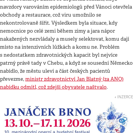
navzdory varováním epidemiologů před Vánoci otevřela
obchody a restaurace, což viru umožnilo se
nekontrolovaně šířit. Výsledkem byla situace, kdy
nemocnice po celé zemi během zimy a jara nápor
nakažených nezvládaly a musely selektovat, komu dají
místo na intenzivních lůžkách a komu ne. Problém
s nedostatkem zdravotnických kapacit byl nejvíce
patrný právě tady v Chebu, a když se sousední Německo
nabídlo, že městu uleví a část českých pacientů
převezme,
ministr zdravotnictví Jan Blatný (za ANO)
nabídku odmítl, což zdejší obyvatele naštvalo
.
↓ INZERCE