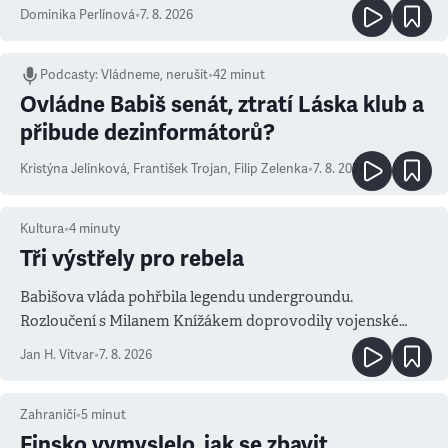
Dominika Perlínová
•
7. 8. 2026
Podcasty
:
Vládneme, nerušit
•
42 minut
Ovládne Babiš senát, ztratí Láska klub a
přibude dezinformátorů?
Kristýna Jelínková
,
František Trojan
,
Filip Zelenka
•
7. 8. 2026
Kultura
•
4
minuty
Tři výstřely pro rebela
Babišova vláda pohřbila legendu undergroundu.
Rozloučení s Milanem Knížákem doprovodily vojenské
salvy i kritika pokrokářů
Jan H. Vitvar
•
7. 8. 2026
Zahraničí
•
5
minut
Finsko vymyslelo, jak se zbavit