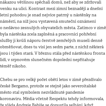
nákazou většinou spěchali domů, než aby se zdržovali
venku na ulici. Kontrast mezi zimní beznadějí a dnešní
letní pohodou je snad nejvíce patrný u nástěnky na
náměstí, na níž jsou vystavená smuteční oznámení
o nedávno zesnulých obyvatelích města. Zatímco v zimě
byla nástěnka zcela zaplněná a pracovníci pohřební
služby ji kvůli náporu čerstvě zemřelých museli denně
obměňovat, dnes tu visí jen sedm parte, z nichž některá
jsou i týden stará. V březnu stála před nástěnkou fronta
lidí, v srpnovém slunečném dopoledni nepřitahuje
téměř nikoho.
Chebu se pro velký počet obětí letos v zimě přezdívalo
české Bergamo, protože se stejně jako severoitalské
město stal symbolem nezvládnuté pandemie
koronaviru. Média včetně Respektu tehdy informovala,
že vláda Andreje Babiše se dopustila selhání, když