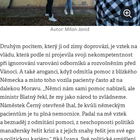
Autor: Milan Jaroš
Druhým pocitem, který jí od zimy doprovází, je vztek na
vládu, která podle ní projevila svoji nekompetentnost
při ignorování varování odborníků a rozvolněním před
Vánoci. A také aroganci, když odmítla pomoc z blízkého
Německa a místo toho vozila pacienty často až na
dalekou Moravu. „Němci nám sami pomoc nabízeli, ale
ministr Blatný řekl, že my jako národ to zvládneme.
Náměstek Černý otevřeně lhal, že kvůli německým
pacientům je tu plná nemocnice. Padal na mě vztek
a beznaděj z odmítání pomoci, z neschopnosti politiků
manažersky řešit krizi a z jejich snahy řešit jen své ego
a politickou kariéru,“ říká Ivana. Své politické smýšlení