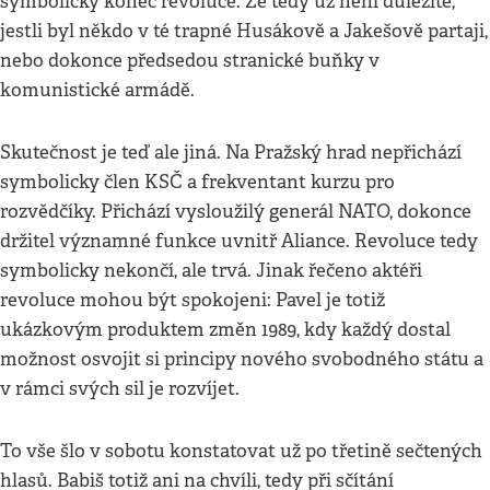
symbolický konec revoluce. Že tedy už není důležité,
jestli byl někdo v té trapné Husákově a Jakešově partaji,
nebo dokonce předsedou stranické buňky v
komunistické armádě.
Skutečnost je teď ale jiná. Na Pražský hrad nepřichází
symbolicky člen KSČ a frekventant kurzu pro
rozvědčíky. Přichází vysloužilý generál NATO, dokonce
držitel významné funkce uvnitř Aliance. Revoluce tedy
symbolicky nekončí, ale trvá. Jinak řečeno aktéři
revoluce mohou být spokojeni: Pavel je totiž
ukázkovým produktem změn 1989, kdy každý dostal
možnost osvojit si principy nového svobodného státu a
v rámci svých sil je rozvíjet.
To vše šlo v sobotu konstatovat už po třetině sečtených
hlasů. Babiš totiž ani na chvíli, tedy při sčítání