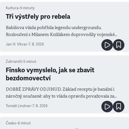
Kultura
•
4
minuty
Tři výstřely pro rebela
Babišova vláda pohřbila legendu undergroundu.
Rozloučení s Milanem Knížákem doprovodily vojenské
salvy i kritika pokrokářů
Jan H. Vitvar
•
7. 8. 2026
Zahraničí
•
5
minut
Finsko vymyslelo, jak se zbavit
bezdomovectví
DOBRÉ ZPRÁVY ODJINUD. Základ receptu je banální i
náročný současně: aby to vláda opravdu považovala za
prioritu
Tomáš Lindner
•
7. 8. 2026
Česko
•
6
minut