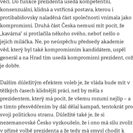
věcí. Do funkce prezidenta usedá kompetentní,
konsenzuální, klidná a vstřícná postava, kterou i
protibabišovsky naladěná část společnosti vnímala jako
kompromisní. Druhá část Česka nemusí mít pocit, že
„kavárna“ si protlačila někoho svého, neboť nešlo o
jejich miláčka. Ne, po neúspěchu předsedy akademie
věd, který byl také kompromisním kandidátem, uspěl
generál a na Hrad tím usedá kompromisní prezident, což
je dobře.
Dalším důležitým efektem voleb je, že vláda bude mít v
těžkých časech klidnější práci, než by měla s
prezidentem, který má pocit, že všemu rozumí nejlíp – a
s tímto přesvědčením by dál dělal kampaň, tentokrát pro
svoji politickou stranu. Důležité také je, že si
nezemanovské Česko vyzkoušelo, že i ono má sílu zvolit
v přímé volbě prezidenta a že tedy má smysl chodit k