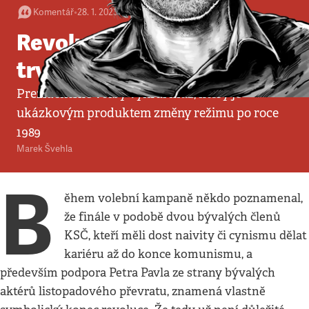
Komentář
•
28. 1. 2023
•
3
minuty
Revoluce nekončí, spíš
trvá
Prezidentské volby vyhrál muž, který je
ukázkovým produktem změny režimu po roce
1989
Marek Švehla
B
ěhem volební kampaně někdo poznamenal,
že finále v podobě dvou bývalých členů
KSČ, kteří měli dost naivity či cynismu dělat
kariéru až do konce komunismu, a
především podpora Petra Pavla ze strany bývalých
aktérů listopadového převratu, znamená vlastně