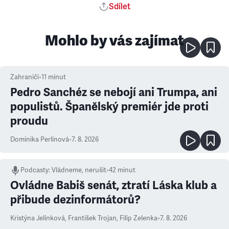
Sdílet
Mohlo by vás zajímat
Zahraničí
•
11
minut
Pedro Sanchéz se nebojí ani Trumpa, ani
populistů. Španělský premiér jde proti
proudu
Dominika Perlínová
•
7. 8. 2026
Podcasty
:
Vládneme, nerušit
•
42 minut
Ovládne Babiš senát, ztratí Láska klub a
přibude dezinformátorů?
Kristýna Jelínková
,
František Trojan
,
Filip Zelenka
•
7. 8. 2026