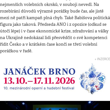
nejmenších volebních okrsků, v souboji nevedl. Na
rozebírání důvodů výrazné porážky bude čas, ale jistě
mezi ně patří kampaň plná chyb. Také Babišova politická
figura jako taková. Předseda ANO i z opozice (odkud se
útočí lépe) i v čase ekonomické krize, zdražování a války
na Ukrajině nedokázal lidi přesvědčit o své kompetenci
řídit Česko a v krátkém čase končí se třetí volební
porážkou v řadě.
↓ INZERCE