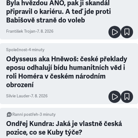
Byla hvězdou ANO, pak ji skandál
připravil o kariéru. A teď jde proti
Babišově straně do voleb
František Trojan
•
7. 8. 2026
Společnost
•
4
minuty
Odysseus aka Hněwoš: české překlady
eposu odhalují bídu humanitních věd i
roli Homéra v českém národním
obrození
Silvie Lauder
•
7. 8. 2026
Ranní postřeh
•
3
minuty
Ondřej Kundra: Jaká je vlastně česká
pozice, co se Kuby týče?