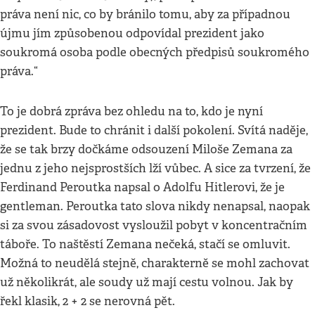
práva není nic, co by bránilo tomu, aby za případnou
újmu jím způsobenou odpovídal prezident jako
soukromá osoba podle obecných předpisů soukromého
práva.“
To je dobrá zpráva bez ohledu na to, kdo je nyní
prezident. Bude to chránit i další pokolení. Svítá naděje,
že se tak brzy dočkáme odsouzení Miloše Zemana za
jednu z jeho nejsprostších lží vůbec. A sice za tvrzení, že
Ferdinand Peroutka napsal o Adolfu Hitlerovi, že je
gentleman. Peroutka tato slova nikdy nenapsal, naopak
si za svou zásadovost vysloužil pobyt v koncentračním
táboře. To naštěstí Zemana nečeká, stačí se omluvit.
Možná to neudělá stejně, charakterně se mohl zachovat
už několikrát, ale soudy už mají cestu volnou. Jak by
řekl klasik, 2 + 2 se nerovná pět.