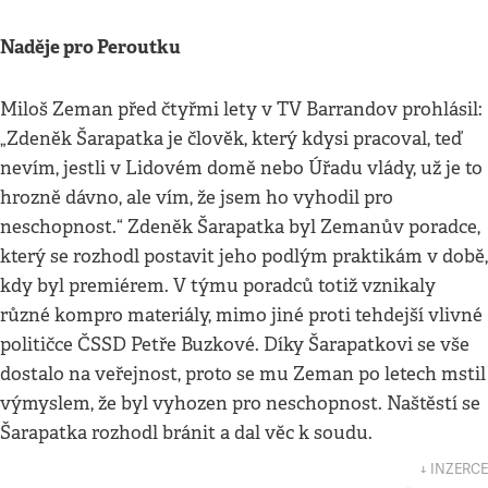
Naděje pro Peroutku
Miloš Zeman před čtyřmi lety v TV Barrandov prohlásil:
„Zdeněk Šarapatka je člověk, který kdysi pracoval, teď
nevím, jestli v Lidovém domě nebo Úřadu vlády, už je to
hrozně dávno, ale vím, že jsem ho vyhodil pro
neschopnost.“ Zdeněk Šarapatka byl Zemanův poradce,
který se rozhodl postavit jeho podlým praktikám v době,
kdy byl premiérem. V týmu poradců totiž vznikaly
různé kompro materiály, mimo jiné proti tehdejší vlivné
političce ČSSD Petře Buzkové. Díky Šarapatkovi se vše
dostalo na veřejnost, proto se mu Zeman po letech mstil
výmyslem, že byl vyhozen pro neschopnost. Naštěstí se
Šarapatka rozhodl bránit a dal věc k soudu.
↓ INZERCE