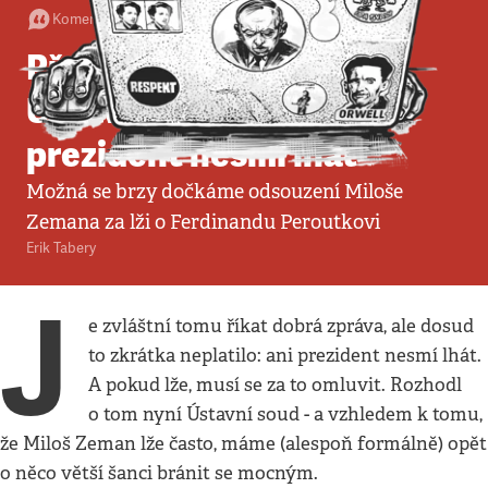
Komentář
•
9. 2. 2021
•
3
minuty
Převratné rozhodnutí
Ústavního soudu: Ani
prezident nesmí lhát
Možná se brzy dočkáme odsouzení Miloše
Zemana za lži o Ferdinandu Peroutkovi
Erik Tabery
J
e zvláštní tomu říkat dobrá zpráva, ale dosud
to zkrátka neplatilo: ani prezident nesmí lhát.
A pokud lže, musí se za to omluvit. Rozhodl
o tom nyní Ústavní soud - a vzhledem k tomu,
že Miloš Zeman lže často, máme (alespoň formálně) opět
o něco větší šanci bránit se mocným.