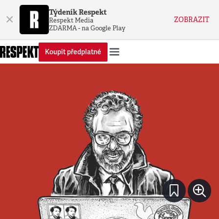
Týdeník Respekt
×
ZOBRAZIT
Respekt Media
ZDARMA - na Google Play
Koupit předplatné