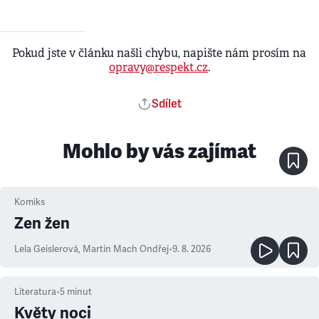
Pokud jste v článku našli chybu, napište nám prosím na
opravy@respekt.cz
.
Sdílet
Mohlo by vás zajímat
Komiks
Zen žen
Lela Geislerová
,
Martin Mach Ondřej
•
9. 8. 2026
Literatura
•
5
minut
Květy noci