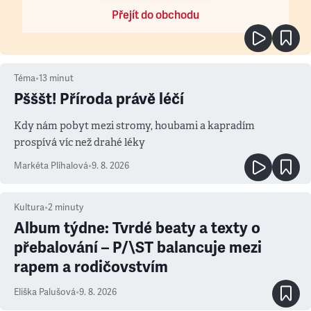
Přejít do obchodu
Téma
•
13
minut
Pšššt! Příroda právě léčí
Kdy nám pobyt mezi stromy, houbami a kapradím
prospívá víc než drahé léky
Markéta Plíhalová
•
9. 8. 2026
Kultura
•
2
minuty
Album týdne: Tvrdé beaty a texty o
přebalování – P/\ST balancuje mezi
rapem a rodičovstvím
Eliška Palušová
•
9. 8. 2026