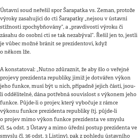
Ústavní soud neřešil spor Šarapatka vs. Zeman, protože
výroky zasahující do cti Šarapatky „nejsou v ústavní
stížnosti zpochybňovány“, a „pravdivostí výroku či
zásahu do osobní cti se tak nezabýval“. Řešil jen to, jestli
je vůbec možné bránit se prezidentovi, když
o někom lže.
A konstatoval: „Nutno zdůraznit, že aby šlo o veřejné
projevy prezidenta republiky, jimiž je dotvářen výkon
jeho funkce, musí být u nich, případně jejich částí, jsou-
li oddělitelné, dána potřebná souvislost s výkonem jeho
funkce. Půjde-li o projev, který vybočuje z rámce
výkonu funkce prezidenta republiky (tj. půjde-li
o projev mimo výkon funkce prezidenta ve smyslu
čl. 54 odst. 3 Ústavy a mimo úřední postup prezidenta ve
smyslu čl. 36 odst. 3 Listiny), pak z pohledu ústavního