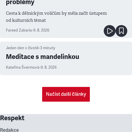
problémy
Cesta k dělnickým voličům by měla začít ústupem
od kulturních témat
Fareed Zakaria
•
9. 8. 2026
Jeden den v životě
•
3
minuty
Meditace s mandelinkou
Kateřina Švermová
•
9. 8. 2026
Načíst další články
Respekt
Redakce