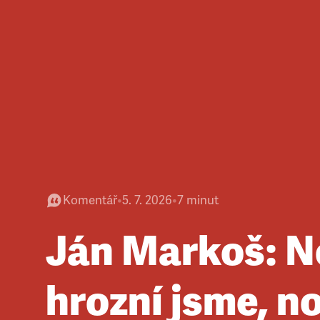
Komentář
•
5. 7. 2026
•
7
minut
Ján Markoš: N
hrozní jsme, no