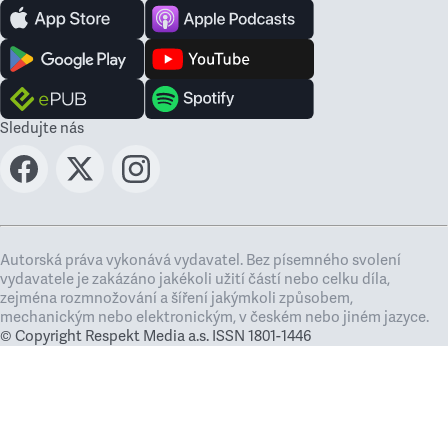
Sledujte nás
Autorská práva vykonává vydavatel. Bez písemného svolení
vydavatele je zakázáno jakékoli užití částí nebo celku díla,
zejména rozmnožování a šíření jakýmkoli způsobem,
mechanickým nebo elektronickým, v českém nebo jiném jazyce.
© Copyright Respekt Media a.s. ISSN 1801-1446