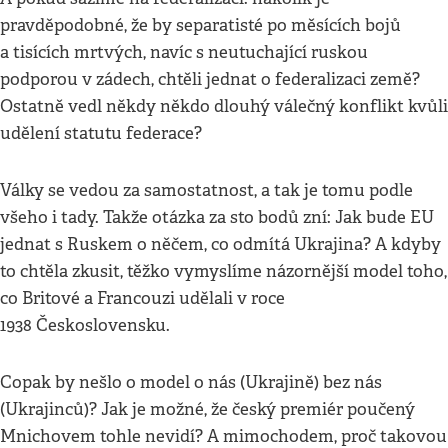
pravděpodobné, že by separatisté po měsících bojů
a tisících mrtvých, navíc s neutuchající ruskou
podporou v zádech, chtěli jednat o federalizaci země?
Ostatně vedl někdy někdo dlouhý válečný konflikt kvůli
udělení statutu federace?
Války se vedou za samostatnost, a tak je tomu podle
všeho i tady. Takže otázka za sto bodů zní: Jak bude EU
jednat s Ruskem o něčem, co odmítá Ukrajina? A kdyby
to chtěla zkusit, těžko vymyslíme názornější model toho,
co Britové a Francouzi udělali v roce
1938 Československu.
Copak by nešlo o model o nás (Ukrajině) bez nás
(Ukrajinců)? Jak je možné, že český premiér poučený
Mnichovem tohle nevidí? A mimochodem, proč takovou