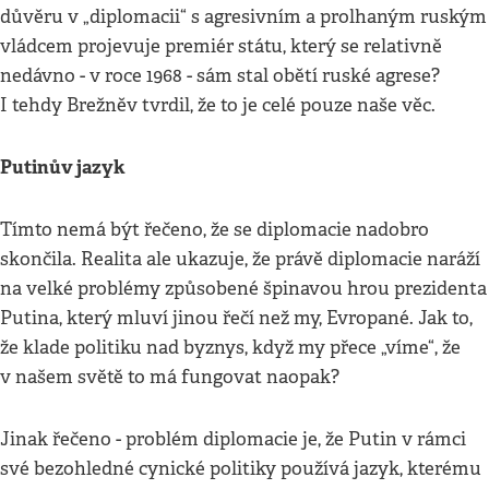
důvěru v „diplomacii“ s agresivním a prolhaným ruským
vládcem projevuje premiér státu, který se relativně
nedávno - v roce 1968 - sám stal obětí ruské agrese?
I tehdy Brežněv tvrdil, že to je celé pouze naše věc.
Putinův jazyk
Tímto nemá být řečeno, že se diplomacie nadobro
skončila. Realita ale ukazuje, že právě diplomacie naráží
na velké problémy způsobené špinavou hrou prezidenta
Putina, který mluví jinou řečí než my, Evropané. Jak to,
že klade politiku nad byznys, když my přece „víme“, že
v našem světě to má fungovat naopak?
Jinak řečeno - problém diplomacie je, že Putin v rámci
své bezohledné cynické politiky používá jazyk, kterému