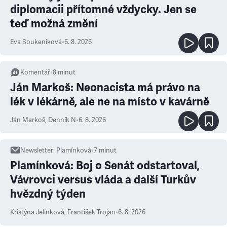
diplomacii přítomné vždycky. Jen se
teď možná změní
Eva Soukeníková
•
6. 8. 2026
Komentář
•
8
minut
Ján Markoš: Neonacista má právo na
lék v lékárně, ale ne na místo v kavárně
Ján Markoš
,
Denník N
•
6. 8. 2026
Newsletter
:
Plamínková
•
7
minut
Plamínková: Boj o Senát odstartoval,
Vávrovci versus vláda a další Turkův
hvězdný týden
Kristýna Jelínková
,
František Trojan
•
6. 8. 2026