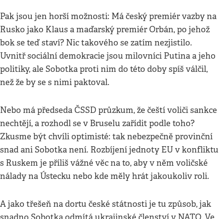
Pak jsou jen horší možnosti: Má český premiér vazby na
Rusko jako Klaus a maďarský premiér Orbán, po jehož
bok se teď staví? Nic takového se zatím nezjistilo.
Uvnitř sociální demokracie jsou milovníci Putina a jeho
politiky, ale Sobotka proti nim do této doby spíš válčil,
než že by se s nimi paktoval.
Nebo má předseda ČSSD průzkum, že čeští voliči sankce
nechtějí, a rozhodl se v Bruselu zařídit podle toho?
Zkusme být chvíli optimisté: tak nebezpečně provinční
snad ani Sobotka není. Rozbíjení jednoty EU v konfliktu
s Ruskem je příliš vážné věc na to, aby v něm voličské
nálady na Ústecku nebo kde měly hrát jakoukoliv roli.
A jako třešeň na dortu české státnosti je tu způsob, jak
snadno Sobotka odmítá ukrajinské členství v NATO. Ve