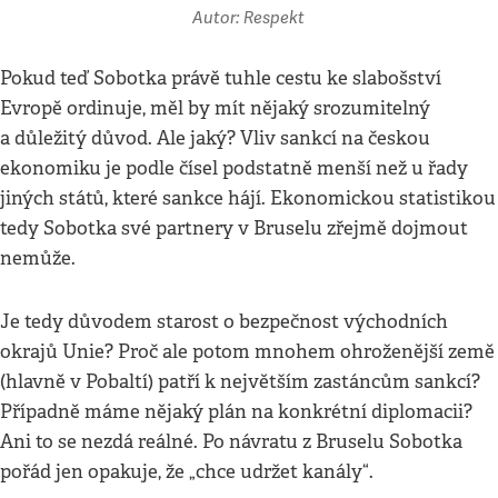
Autor: Respekt
Pokud teď Sobotka právě tuhle cestu ke slabošství
Evropě ordinuje, měl by mít nějaký srozumitelný
a důležitý důvod. Ale jaký? Vliv sankcí na českou
ekonomiku je podle čísel podstatně menší než u řady
jiných států, které sankce hájí. Ekonomickou statistikou
tedy Sobotka své partnery v Bruselu zřejmě dojmout
nemůže.
Je tedy důvodem starost o bezpečnost východních
okrajů Unie? Proč ale potom mnohem ohroženější země
(hlavně v Pobaltí) patří k největším zastáncům sankcí?
Případně máme nějaký plán na konkrétní diplomacii?
Ani to se nezdá reálné. Po návratu z Bruselu Sobotka
pořád jen opakuje, že „chce udržet kanály“.