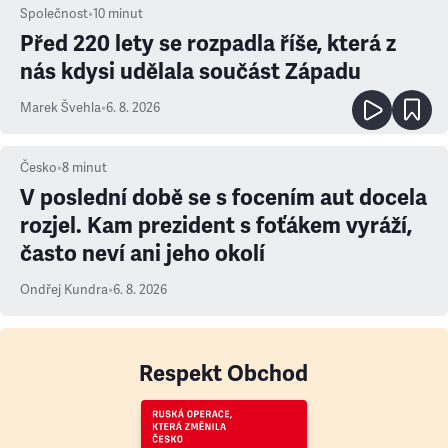
Společnost
•
10
minut
Před 220 lety se rozpadla říše, která z
nás kdysi udělala součást Západu
Marek Švehla
•
6. 8. 2026
Česko
•
8
minut
V poslední době se s focením aut docela
rozjel. Kam prezident s foťákem vyráží,
často neví ani jeho okolí
Ondřej Kundra
•
6. 8. 2026
Respekt Obchod