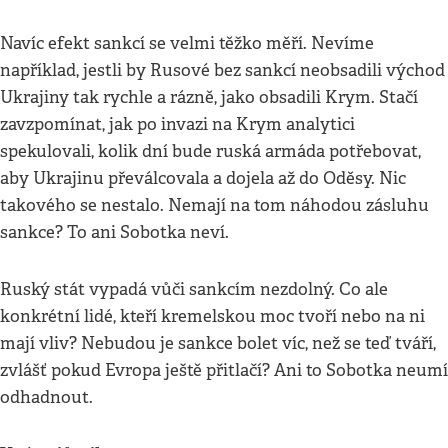
Navíc efekt sankcí se velmi těžko měří. Nevíme
například, jestli by Rusové bez sankcí neobsadili východ
Ukrajiny tak rychle a rázně, jako obsadili Krym. Stačí
zavzpomínat, jak po invazi na Krym analytici
spekulovali, kolik dní bude ruská armáda potřebovat,
aby Ukrajinu převálcovala a dojela až do Oděsy. Nic
takového se nestalo. Nemají na tom náhodou zásluhu
sankce? To ani Sobotka neví.
Ruský stát vypadá vůči sankcím nezdolný. Co ale
konkrétní lidé, kteří kremelskou moc tvoří nebo na ni
mají vliv? Nebudou je sankce bolet víc, než se teď tváří,
zvlášť pokud Evropa ještě přitlačí? Ani to Sobotka neumí
odhadnout.