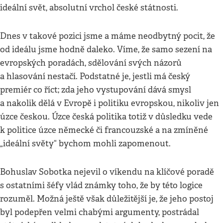
ideální svět, absolutní vrchol české státnosti.
Dnes v takové pozici jsme a máme neodbytný pocit, že
od ideálu jsme hodně daleko. Víme, že samo sezení na
evropských poradách, sdělování svých názorů
a hlasování nestačí. Podstatné je, jestli má český
premiér co říct; zda jeho vystupování dává smysl
a nakolik dělá v Evropě i politiku evropskou, nikoliv jen
úzce českou. Úzce česká politika totiž v důsledku vede
k politice úzce německé či francouzské a na zmíněné
„ideální světy“ bychom mohli zapomenout.
Bohuslav Sobotka nejevil o víkendu na klíčové poradě
s ostatními šéfy vlád známky toho, že by této logice
rozuměl. Možná ještě však důležitější je, že jeho postoj
byl podepřen velmi chabými argumenty, postrádal