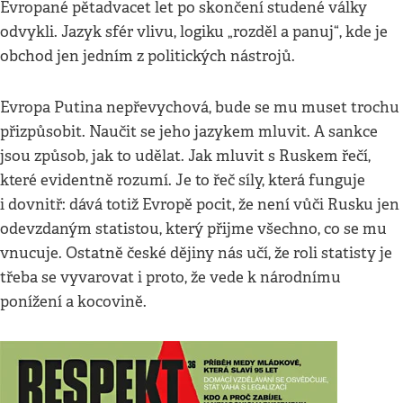
Evropané pětadvacet let po skončení studené války
odvykli. Jazyk sfér vlivu, logiku „rozděl a panuj“, kde je
obchod jen jedním z politických nástrojů.
Evropa Putina nepřevychová, bude se mu muset trochu
přizpůsobit. Naučit se jeho jazykem mluvit. A sankce
jsou způsob, jak to udělat. Jak mluvit s Ruskem řečí,
které evidentně rozumí. Je to řeč síly, která funguje
i dovnitř: dává totiž Evropě pocit, že není vůči Rusku jen
odevzdaným statistou, který přijme všechno, co se mu
vnucuje. Ostatně české dějiny nás učí, že roli statisty je
třeba se vyvarovat i proto, že vede k národnímu
ponížení a kocovině.