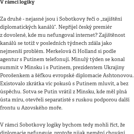
V rámci logiky
Za druhé - nejasné jsou i Sobotkovy řeči o „zajištění
diplomatických kanálů“. Nepřijel český premiér
z dovolené, kde mu nefungoval internet? Zajištěnost
kanálů se totiž v posledních týdnech zdála jako
nejmenší problém. Merkelová či Holland si podle
agentur s Putinem telefonují. Minulý týden se konal
summit v Minsku i s Putinem, prezidentem Ukrajiny
Porošenkem a šéfkou evropské diplomacie Ashtonovou.
Existovalo zkrátka víc pokusů s Putinem mluvit, a bez
úspěchu. Sotva se Putin vrátil z Minsku, kde měl plná
ústa míru, otevřeli separatisté s ruskou podporou další
frontu u Azovského moře.
V rámci Sobotkovy logiky bychom tedy mohli říct, že
diplomacie nefunguje, protože nijak nemění chování