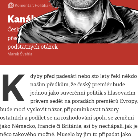
Komentář
:
Politika
•
1. 9. 2014
•
8
minut
Kanály Bohuslava Sobotky
Český premiér nechce sankce vůči Rusku, ale
předtím by měl odpovědět na několik
podstatných otázek
Marek Švehla
K
dyby před padesáti nebo sto lety řekl někdo
našim předkům, že český premiér bude
jednou jako suverénní politik s hlasovacím
právem sedět na poradách premiérů Evropy,
bude moci vyslovit názor, připomínkovat názory
ostatních a podílet se na rozhodování spolu se zeměmi
jako Německo, Francie či Británie, asi by nechápali, jak je
něco takového možné. Muselo by jim to připadat jako