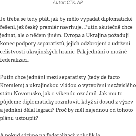
Autor: ČTK, AP
Je třeba se tedy ptát, jak by mělo vypadat diplomatické
řešení, jež český premiér navrhuje. Putin skutečně chce
jednat, ale o něčem jiném. Evropa a Ukrajina požadují
konec podpory separatistů, jejich odzbrojení a udržení
celistvosti ukrajinských hranic. Pak jednání o možné
federalizaci.
Putin chce jednání mezi separatisty (tedy de facto
Kremlem) a ukrajinskou vládou o vytvoření nezávislého
státu Novorusko, jak o víkendu oznámil. Jak mu to
půjdeme diplomaticky rozmluvit, když si dosud z výzev
a jednání dělal legraci? Proč by měl najednou od tohoto
plánu ustoupit?
A pokud sázíme na federalizaci: nakolik je