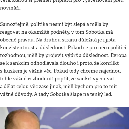
věta, kterou si premiér připravil pro vysvětlování před
novináři.
Samozřejmě, politika nesmí být slepá a měla by
reagovat na okamžité podněty, v tom Sobotka má
obecně pravdu. Na druhou stranu důležitá je i jistá
konzistentnost a důslednost. Pokud se pro něco politici
rozhodnou, měli by projevit výdrž a důslednost. Evropa
se k sankcím odhodlávala dlouho i proto, že konflikt
s Ruskem je vážná věc. Pokud tedy chceme najednou
tohle vážné rozhodnutí popřít, ze sankcí vycouvat
a dělat celou věc zase jinak, měli bychom pro to mít
vážné důvody. A tady Sobotka šlape na tenký led.