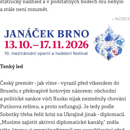
státnický nadhled a v podstatných bodech mu nebylo
a stále není rozumět.
↓ INZERCE
Tenký led
Český premiér - jak víme - vyrazil před víkendem do
Bruselu s překvapivě hotovým názorem: obchodní
a politické sankce vůči Rusku nijak nezměnily chování
Putinova režimu, a proto nefungují. Je tedy podle
Sobotky třeba řešit krizi na Ukrajině jinak - diplomacií.
„Musíme zajistit aktivní diplomatické kanály,“ zněla