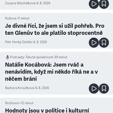
Zuzana Machálková
•
6. 8. 2026
Kultura
•
11
minut
Je divné říci, že jsem si užil pohřeb. Pro
ten Glenův to ale platilo stoprocentně
Petr Horký
•
Dublin
•
6. 8. 2026
Podcasty
:
Tekutá společnost
•
39 minut
Natálie Kocábová: Jsem rváč a
nenávidím, když mi někdo říká ne a v
něčem brání
Barbora Kroužková
•
6. 8. 2026
Rozhovor
•
12
minut
Hodnoty jsou v politice i kulturní