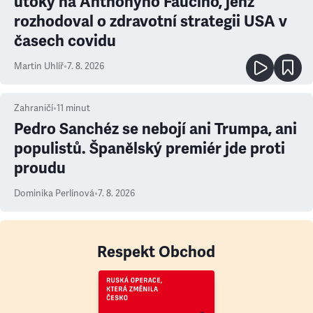
útoky na Anthonyho Fauciho, jenž
rozhodoval o zdravotní strategii USA v
časech covidu
Martin Uhlíř
•
7. 8. 2026
Zahraničí
•
11
minut
Pedro Sanchéz se nebojí ani Trumpa, ani
populistů. Španělský premiér jde proti
proudu
Dominika Perlínová
•
7. 8. 2026
Respekt Obchod