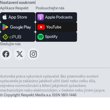
Nastavení soukromí
Aplikace Respekt
Poslouchejte nás
Sledujte nás
Autorská práva vykonává vydavatel. Bez písemného svolení
vydavatele je zakázáno jakékoli užití částí nebo celku díla,
zejména rozmnožování a šíření jakýmkoli způsobem,
mechanickým nebo elektronickým, v českém nebo jiném jazyce.
© Copyright Respekt Media a.s. ISSN 1801-1446