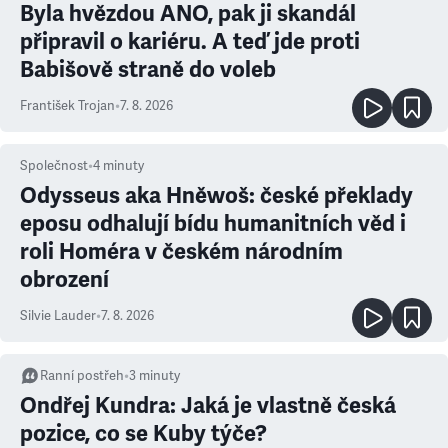
Byla hvězdou ANO, pak ji skandál
připravil o kariéru. A teď jde proti
Babišově straně do voleb
František Trojan
•
7. 8. 2026
Společnost
•
4
minuty
Odysseus aka Hněwoš: české překlady
eposu odhalují bídu humanitních věd i
roli Homéra v českém národním
obrození
Silvie Lauder
•
7. 8. 2026
Ranní postřeh
•
3
minuty
Ondřej Kundra: Jaká je vlastně česká
pozice, co se Kuby týče?