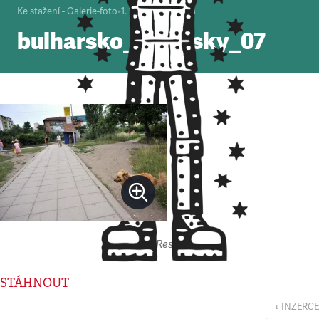
Ke stažení - Galerie-foto
•
1. 1. 2000
•
1
minuta
bulharsko_stransky_07
Autor: Respekt
STÁHNOUT
↓ INZERCE