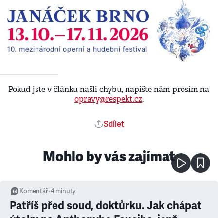
Pokud jste v článku našli chybu, napište nám prosím na
opravy@respekt.cz
.
Sdílet
Mohlo by vás zajímat
Komentář
•
4
minuty
Patříš před soud, doktůrku. Jak chápat