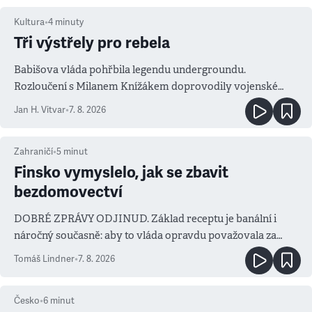
Kultura
•
4
minuty
Tři výstřely pro rebela
Babišova vláda pohřbila legendu undergroundu.
Rozloučení s Milanem Knížákem doprovodily vojenské
salvy i kritika pokrokářů
Jan H. Vitvar
•
7. 8. 2026
Zahraničí
•
5
minut
Finsko vymyslelo, jak se zbavit
bezdomovectví
DOBRÉ ZPRÁVY ODJINUD. Základ receptu je banální i
náročný současně: aby to vláda opravdu považovala za
prioritu
Tomáš Lindner
•
7. 8. 2026
Česko
•
6
minut