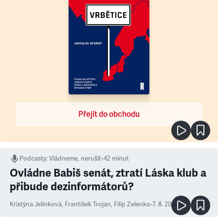
Přejít do obchodu
Podcasty
:
Vládneme, nerušit
•
42 minut
Ovládne Babiš senát, ztratí Láska klub a
přibude dezinformátorů?
Kristýna Jelínková
,
František Trojan
,
Filip Zelenka
•
7. 8. 2026