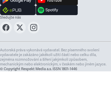
Sledujte nás
Autorská práva vykonává vydavatel. Bez písemného svolení
vydavatele je zakázáno jakékoli užití částí nebo celku díla,
zejména rozmnožování a šíření jakýmkoli způsobem,
mechanickým nebo elektronickým, v českém nebo jiném jazyce.
© Copyright Respekt Media a.s. ISSN 1801-1446