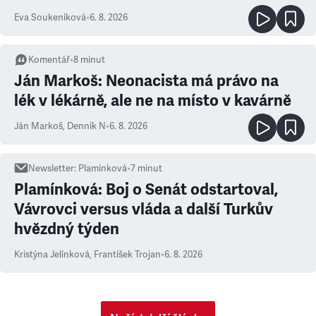
Eva Soukeníková
•
6. 8. 2026
Komentář
•
8
minut
Ján Markoš: Neonacista má právo na
lék v lékárně, ale ne na místo v kavárně
Ján Markoš
,
Denník N
•
6. 8. 2026
Newsletter
:
Plamínková
•
7
minut
Plamínková: Boj o Senát odstartoval,
Vávrovci versus vláda a další Turkův
hvězdný týden
Kristýna Jelínková
,
František Trojan
•
6. 8. 2026