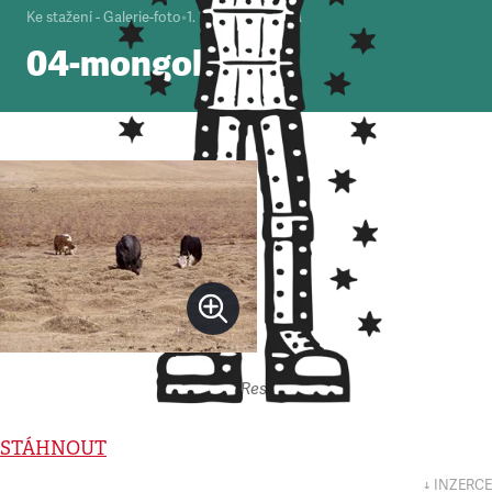
Ke stažení - Galerie-foto
•
1. 1. 2000
•
1
minuta
04-mongolsko
Autor: Respekt
STÁHNOUT
↓ INZERCE