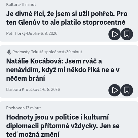
Kultura
•
11
minut
Je divné říci, že jsem si užil pohřeb. Pro
ten Glenův to ale platilo stoprocentně
Petr Horký
•
Dublin
•
6. 8. 2026
Podcasty
:
Tekutá společnost
•
39 minut
Natálie Kocábová: Jsem rváč a
nenávidím, když mi někdo říká ne a v
něčem brání
Barbora Kroužková
•
6. 8. 2026
Rozhovor
•
12
minut
Hodnoty jsou v politice i kulturní
diplomacii přítomné vždycky. Jen se
teď možná změní