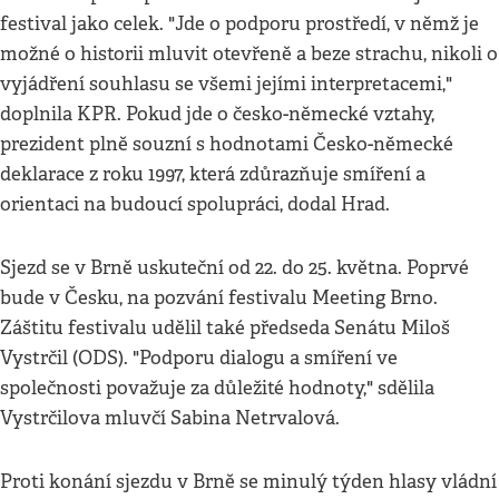
festival jako celek. "Jde o podporu prostředí, v němž je
možné o historii mluvit otevřeně a beze strachu, nikoli o
vyjádření souhlasu se všemi jejími interpretacemi,"
doplnila KPR. Pokud jde o česko-německé vztahy,
prezident plně souzní s hodnotami Česko-německé
deklarace z roku 1997, která zdůrazňuje smíření a
orientaci na budoucí spolupráci, dodal Hrad.
Sjezd se v Brně uskuteční od 22. do 25. května. Poprvé
bude v Česku, na pozvání festivalu Meeting Brno.
Záštitu festivalu udělil také předseda Senátu Miloš
Vystrčil (ODS). "Podporu dialogu a smíření ve
společnosti považuje za důležité hodnoty," sdělila
Vystrčilova mluvčí Sabina Netrvalová.
Proti konání sjezdu v Brně se minulý týden hlasy vládní