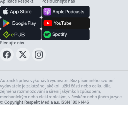
Aplikace Respekt
Poslouchejte nás
Sledujte nás
Autorská práva vykonává vydavatel. Bez písemného svolení
vydavatele je zakázáno jakékoli užití částí nebo celku díla,
zejména rozmnožování a šíření jakýmkoli způsobem,
mechanickým nebo elektronickým, v českém nebo jiném jazyce.
© Copyright Respekt Media a.s. ISSN 1801-1446