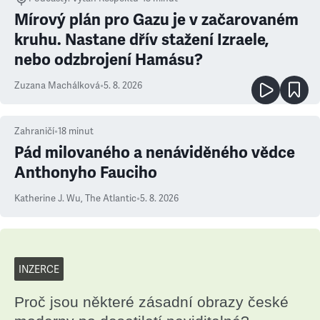
Mírový plán pro Gazu je v začarovaném
kruhu. Nastane dřív stažení Izraele,
nebo odzbrojení Hamásu?
Zuzana Machálková
•
5. 8. 2026
Zahraničí
•
18
minut
Pád milovaného a nenáviděného vědce
Anthonyho Fauciho
Katherine J. Wu
,
The Atlantic
•
5. 8. 2026
INZERCE
Proč jsou některé zásadní obrazy české