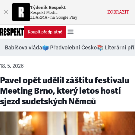
Týdeník Respekt
×
ZOBRAZIT
Respekt Media
ZDARMA - na Google Play
Koupit předplatné
Babišova vláda
🗳️ Předvolební Česko
📚 Literární př
18. 5. 2026
Pavel opět udělil záštitu festivalu
Meeting Brno, který letos hostí
sjezd sudetských Němců