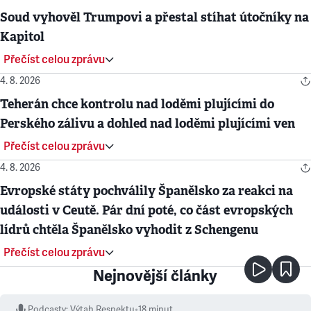
Soud vyhověl Trumpovi a přestal stíhat útočníky na
Kapitol
Přečíst celou zprávu
4. 8. 2026
Teherán chce kontrolu nad loděmi plujícími do
Perského zálivu a dohled nad loděmi plujícími ven
Přečíst celou zprávu
4. 8. 2026
Evropské státy pochválily Španělsko za reakci na
události v Ceutě. Pár dní poté, co část evropských
lídrů chtěla Španělsko vyhodit z Schengenu
Přečíst celou zprávu
Nejnovější články
Podcasty
:
Výtah Respektu
•
18 minut