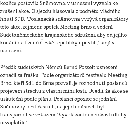
koalice postavila Sněmovna, v usnesení vyzvala ke
zrušení akce. O sjezdu hlasovala z podnětu vládního
hnutí SPD. "Poslanecká sněmovna vyzývá organizátory
této akce, zejména spolek Meeting Brno a vedení
Sudetoněmeckého krajanského sdružení, aby od jejího
konání na území České republiky upustili," stojí v
usnesení.
Předák sudetských Němců Bernd Posselt usnesení
označil za frašku. Podle organizátorů festivalu Meeting
Brno, kteří SdL do Brna pozvali, je rozhodnutí poslanců
projevem strachu z vlastní minulosti. Uvedli, že akce se
uskuteční podle plánu. Poslanci opozice se jednání
Sněmovny nezúčastnili, na jejich místech byl
transparent se vzkazem "Vyvoláváním nenávisti dluhy
nezaplatíte".