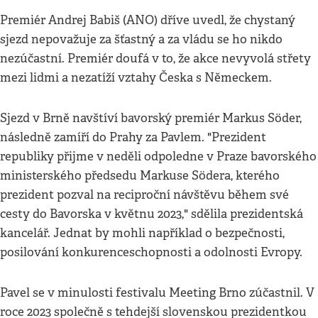
Premiér Andrej Babiš (ANO) dříve uvedl, že chystaný
sjezd nepovažuje za šťastný a za vládu se ho nikdo
nezúčastní. Premiér doufá v to, že akce nevyvolá střety
mezi lidmi a nezatíží vztahy Česka s Německem.
Sjezd v Brně navštíví bavorský premiér Markus Söder,
následně zamíří do Prahy za Pavlem. "Prezident
republiky přijme v neděli odpoledne v Praze bavorského
ministerského předsedu Markuse Södera, kterého
prezident pozval na reciproční návštěvu během své
cesty do Bavorska v květnu 2023," sdělila prezidentská
kancelář. Jednat by mohli například o bezpečnosti,
posilování konkurenceschopnosti a odolnosti Evropy.
Pavel se v minulosti festivalu Meeting Brno zúčastnil. V
roce 2023 společně s tehdejší slovenskou prezidentkou