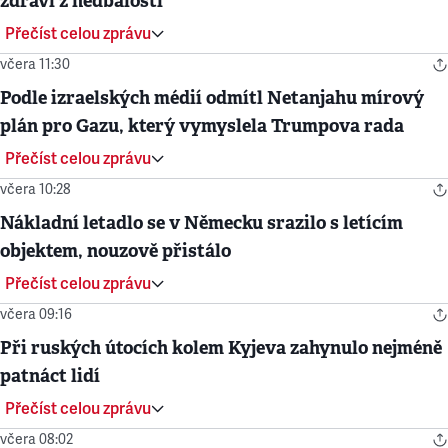
zdraví z nedbalosti
Přečíst celou zprávu
včera 11:30
Podle izraelských médií odmítl Netanjahu mírový
plán pro Gazu, který vymyslela Trumpova rada
Přečíst celou zprávu
včera 10:28
Nákladní letadlo se v Německu srazilo s letícím
objektem, nouzově přistálo
Přečíst celou zprávu
včera 09:16
Při ruských útocích kolem Kyjeva zahynulo nejméně
patnáct lidí
Přečíst celou zprávu
včera 08:02