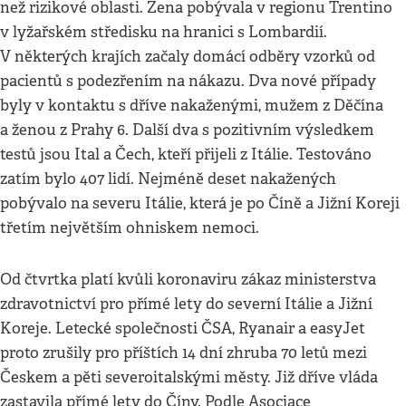
než rizikové oblasti. Žena pobývala v regionu Trentino
v lyžařském středisku na hranici s Lombardií.
V některých krajích začaly domácí odběry vzorků od
pacientů s podezřením na nákazu. Dva nové případy
byly v kontaktu s dříve nakaženými, mužem z Děčína
a ženou z Prahy 6. Další dva s pozitivním výsledkem
testů jsou Ital a Čech, kteří přijeli z Itálie. Testováno
zatím bylo 407 lidí. Nejméně deset nakažených
pobývalo na severu Itálie, která je po Číně a Jižní Koreji
třetím největším ohniskem nemoci.
Od čtvrtka platí kvůli koronaviru zákaz ministerstva
zdravotnictví pro přímé lety do severní Itálie a Jižní
Koreje. Letecké společnosti ČSA, Ryanair a easyJet
proto zrušily pro příštích 14 dní zhruba 70 letů mezi
Českem a pěti severoitalskými městy. Již dříve vláda
zastavila přímé lety do Číny. Podle Asociace