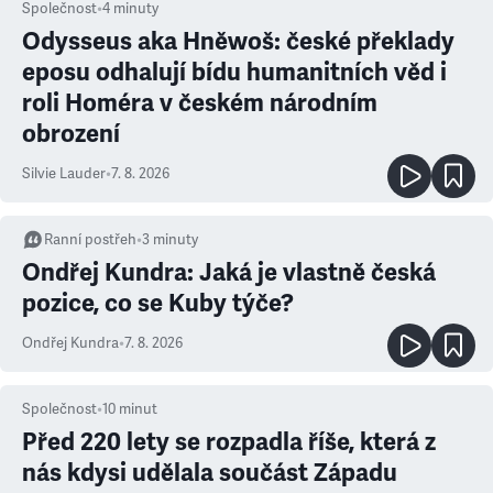
Společnost
•
4
minuty
Odysseus aka Hněwoš: české překlady
eposu odhalují bídu humanitních věd i
roli Homéra v českém národním
obrození
Silvie Lauder
•
7. 8. 2026
Ranní postřeh
•
3
minuty
Ondřej Kundra: Jaká je vlastně česká
pozice, co se Kuby týče?
Ondřej Kundra
•
7. 8. 2026
Společnost
•
10
minut
Před 220 lety se rozpadla říše, která z
nás kdysi udělala součást Západu