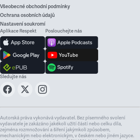
Všeobecné obchodní podmínky
Ochrana osobních údajů
Nastavení soukromí
Aplikace Respekt
Poslouchejte nás
Sledujte nás
Autorská práva vykonává vydavatel. Bez písemného svolení
vydavatele je zakázáno jakékoli užití částí nebo celku díla,
zejména rozmnožování a šíření jakýmkoli způsobem,
mechanickým nebo elektronickým, v českém nebo jiném jazyce.