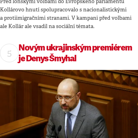
Před loňskými volbami do Evropského parlamentu
Kollárovo hnutí spolupracovalo s nacionalistickými
a protiimigračními stranami. V kampani před volbami
ale Kollár ale vsadil na sociální témata.
Novým ukrajinským premiérem
je Denys Šmyhal