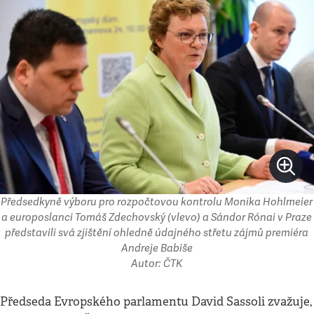
Předsedkyně výboru pro rozpočtovou kontrolu Monika Hohlmeier
a europoslanci Tomáš Zdechovský (vlevo) a Sándor Rónai v Praze
představili svá zjištění ohledně údajného střetu zájmů premiéra
Andreje Babiše
Autor: ČTK
Předseda Evropského parlamentu David Sassoli zvažuje,