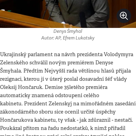
Denys Šmyhal
Autor: AP, Efrem Lukatsky
Ukrajinský parlament na návrh prezidenta Volodymyra
Zelenského schválil novým premiérem Denyse
Šmyhala. Předtím Nejvyšší rada většinou hlasů přijala
rezignaci, kterou jí v úterý poslal dosavadní šéf vlády
Oleksij Hončaruk. Demise 35letého premiéra
automaticky znamená odstoupení celého
kabinetu. Prezident Zelenskyj na mimořádném zasedání
zákonodárného sboru sice ocenil určité úspěchy
Hončarukova kabinetu, ty však - jak zdůraznil - nestačí.
Poukázal přitom na řadu nedostatků, k nimž přiřadil