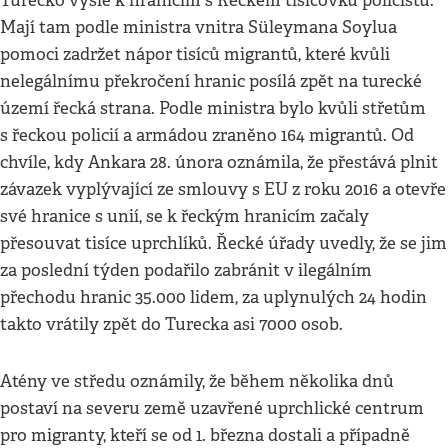
Turecko vyšle k hranicím s Řeckem tisícovku policistů.
Mají tam podle ministra vnitra Süleymana Soylua
pomoci zadržet nápor tisíců migrantů, které kvůli
nelegálnímu překročení hranic posílá zpět na turecké
území řecká strana. Podle ministra bylo kvůli střetům
s řeckou policií a armádou zraněno 164 migrantů. Od
chvíle, kdy Ankara 28. února oznámila, že přestává plnit
závazek vyplývající ze smlouvy s EU z roku 2016 a otevře
své hranice s unií, se k řeckým hranicím začaly
přesouvat tisíce uprchlíků. Řecké úřady uvedly, že se jim
za poslední týden podařilo zabránit v ilegálním
přechodu hranic 35.000 lidem, za uplynulých 24 hodin
takto vrátily zpět do Turecka asi 7000 osob.
Atény ve středu oznámily, že během několika dnů
postaví na severu země uzavřené uprchlické centrum
pro migranty, kteří se od 1. března dostali a případně