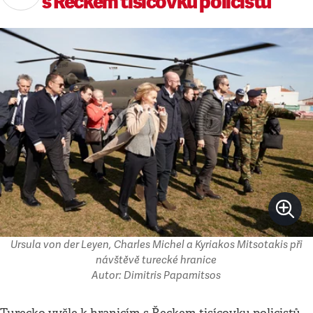
s Řeckem tisícovku policistů
Ursula von der Leyen, Charles Michel a Kyriakos Mitsotakis při
návštěvě turecké hranice
Autor: Dimitris Papamitsos