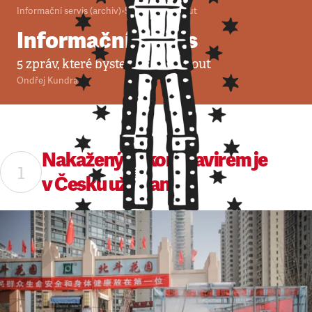
Informační servis (archiv)
•
5. 3. 2020
•
9
minut
Informační servis
5 zpráv, které byste neměli minout
Ondřej Kundra
Nakažených koronavirem je
v Česku už dvanáct