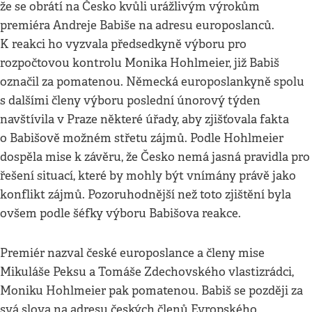
že se obrátí na Česko kvůli urážlivým výrokům
premiéra Andreje Babiše na adresu europoslanců.
K reakci ho vyzvala předsedkyně výboru pro
rozpočtovou kontrolu Monika Hohlmeier, již Babiš
označil za pomatenou. Německá europoslankyně spolu
s dalšími členy výboru poslední únorový týden
navštívila v Praze některé úřady, aby zjišťovala fakta
o Babišově možném střetu zájmů. Podle Hohlmeier
dospěla mise k závěru, že Česko nemá jasná pravidla pro
řešení situací, které by mohly být vnímány právě jako
konflikt zájmů. Pozoruhodnější než toto zjištění byla
ovšem podle šéfky výboru Babišova reakce.
Premiér nazval české europoslance a členy mise
Mikuláše Peksu a Tomáše Zdechovského vlastizrádci,
Moniku Hohlmeier pak pomatenou. Babiš se později za
svá slova na adresu českých členů Evropského