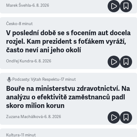
Marek Švehla
•
6. 8. 2026
Česko
•
8
minut
V poslední době se s focením aut docela
rozjel. Kam prezident s foťákem vyráží,
často neví ani jeho okolí
Ondřej Kundra
•
6. 8. 2026
Podcasty
:
Výtah Respektu
•
17 minut
Bouře na ministerstvu zdravotnictví. Na
analýzu o efektivitě zaměstnanců padl
skoro milion korun
Zuzana Machálková
•
6. 8. 2026
Kultura
•
11
minut