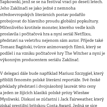
Sapkowski, jenž se se na festival vrací po deseti letech.
Jeho Zaklínači se jako jedné z nemnoha
středoevropských literárních postav podařilo
probojovat do hlavního proudu globální popkultury.
Mlčenlivého krotitele monster, kterého vedle knih
proslavila i počítačová hra a nyní seriál Netflixu,
představí na veletrhu nejenom sám autor. Přijede také
Tomasz Bagiński, tvůrce animovaných filmů, který se
podílel i na vzniku počítačové hry The Witcher a nyní je
výkonným producentem seriálu Zaklínač.
V delegaci dále bude například Mariusz Szczygieł, který
přiblíží fenomén polské literární reportáže. Své české
překlady představí i dvojnásobný laureát této ceny
a jeden ze žijících klasiků polské prózy Wiesław
Mysliwski. Diskusí se zúčastní i Jack Fairweather, který
získal prestižní britskou Costa Award. Jedná se sice