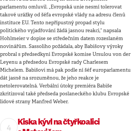
parlamentu omluvil. „Evropská unie nesmí tolerovat
takové urážky od šéfa evropské vlády na adresu členů
instituce EU. Tento nepřípustný propad stylu
politického vyjadřování žádá jasnou reakci,“ napsala
Hohlmeier v dopise se středečním datem rozeslaném
novinářům. Sassoliho požádala, aby Babišovy výroky
probral s předsedkyní Evropské komise Ursulou von der
Leyenu a předsedou Evropské rady Charlesem
Michelem. Babišovi má pak podle ní šéf europarlamentu
dát jasně na srozuměnou, že jeho reakce je
netolerovatelná. Verbální útoky premiéra Babiše
zkritizoval také předseda poslaneckého klubu Evropské
lidové strany Manfred Weber.
Kiska kývl na čtyřkoalici