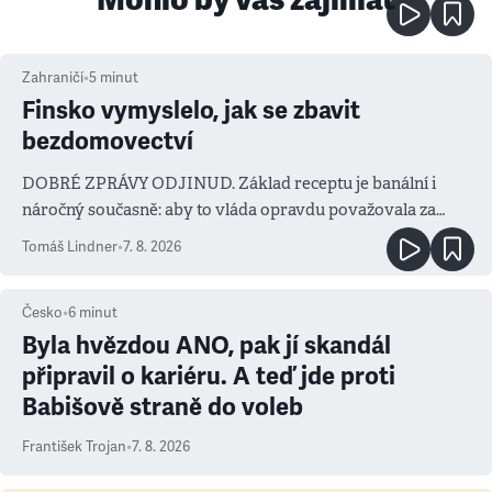
Zahraničí
•
5
minut
Finsko vymyslelo, jak se zbavit
bezdomovectví
DOBRÉ ZPRÁVY ODJINUD. Základ receptu je banální i
náročný současně: aby to vláda opravdu považovala za
prioritu
Tomáš Lindner
•
7. 8. 2026
Česko
•
6
minut
Byla hvězdou ANO, pak jí skandál
připravil o kariéru. A teď jde proti
Babišově straně do voleb
František Trojan
•
7. 8. 2026