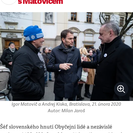
s Matovičem
Igor Matovič a Andrej Kiska, Bratislava, 21. února 2020
Autor: Milan Jaroš
Šéf slovenského hnutí Obyčejní lidé a nezávislé