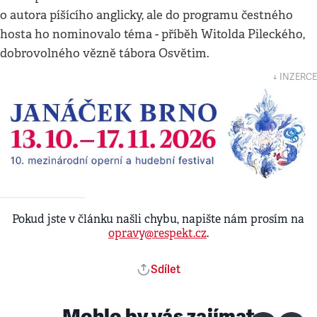
o autora píšícího anglicky, ale do programu čestného
hosta ho nominovalo téma - příběh Witolda Pileckého,
dobrovolného vězně tábora Osvětim.
↓ INZERCE
Pokud jste v článku našli chybu, napište nám prosím na
opravy@respekt.cz
.
Sdílet
Mohlo by vás zajímat