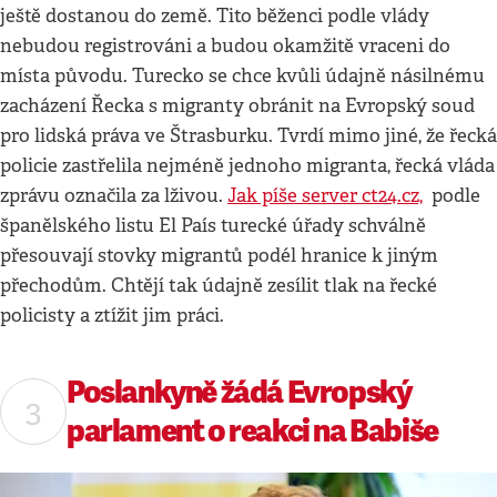
ještě dostanou do země. Tito běženci podle vlády
nebudou registrováni a budou okamžitě vraceni do
místa původu. Turecko se chce kvůli údajně násilnému
zacházení Řecka s migranty obránit na Evropský soud
pro lidská práva ve Štrasburku. Tvrdí mimo jiné, že řecká
policie zastřelila nejméně jednoho migranta, řecká vláda
zprávu označila za lživou.
Jak píše server ct24.cz,
podle
španělského listu El País turecké úřady schválně
přesouvají stovky migrantů podél hranice k jiným
přechodům. Chtějí tak údajně zesílit tlak na řecké
policisty a ztížit jim práci.
Poslankyně žádá Evropský
parlament o reakci na Babiše