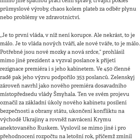
mimo jiné špatnou práci celní správy, trvající pokles
průmyslové výroby, chaos kolem plateb za odběr plynu
nebo problémy ve zdravotnictví.
„Je to první vláda, v níž není korupce. Ale nekrást, to je
málo. Je to vláda nových tváří, ale nové tváře, to je málo.
Potřebné jsou nové mozky a nová srdce,“ prohlásil
mimo jiné prezident a vyzval poslance k přijetí
rezignace premiéra i s jeho kabinetem. Ve 450 členné
radě pak jeho výzvu podpořilo 353 poslanců. Zelenskyj
zároveň navrhl jako nového premiéra dosavadního
místopředsedu vlády Šmyhala. Ten ve svém projevu
označil za základní úkoly nového kabinetu posílení
bezpečnosti a obrany státu, ukončení konfliktu na
východě Ukrajiny a rovněž navrácení Krymu
anektovaného Ruskem. Vyslovil se mimo jiné i pro
přehodnocení rozpočtu na letošní rok, přičemž zmínil