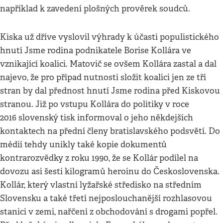
například k zavedení plošných prověrek soudců.
Kiska už dříve vyslovil výhrady k účasti populistického
hnutí Jsme rodina podnikatele Borise Kollára ve
vznikající koalici. Matovič se ovšem Kollára zastal a dal
najevo, že pro případ nutnosti složit koalici jen ze tří
stran by dal přednost hnutí Jsme rodina před Kiskovou
stranou. Již po vstupu Kollára do politiky v roce
2016 slovenský tisk informoval o jeho někdejších
kontaktech na přední členy bratislavského podsvětí. Do
médií tehdy unikly také kopie dokumentů
kontrarozvědky z roku 1990, že se Kollár podílel na
dovozu asi šesti kilogramů heroinu do Československa.
Kollár, který vlastní lyžařské středisko na středním
Slovensku a také třetí nejposlouchanější rozhlasovou
stanici v zemi, nařčení z obchodování s drogami popřel.