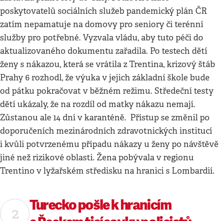
poskytovatelů sociálních služeb pandemický plán ČR
zatím nepamatuje na domovy pro seniory či terénní
služby pro potřebné. Vyzvala vládu, aby tuto péči do
aktualizovaného dokumentu zařadila. Po testech dětí
ženy s nákazou, která se vrátila z Trentina, krizový štáb
Prahy 6 rozhodl, že výuka v jejich základní škole bude
od pátku pokračovat v běžném režimu. Středeční testy
dětí ukázaly, že na rozdíl od matky nákazu nemají.
Zůstanou ale 14 dní v karanténě. Přístup se změnil po
doporučeních mezinárodních zdravotnických institucí
i kvůli potvrzenému případu nákazy u ženy po návštěvě
jiné než rizikové oblasti. Žena pobývala v regionu
Trentino v lyžařském středisku na hranici s Lombardií.
Turecko pošle k hranicím