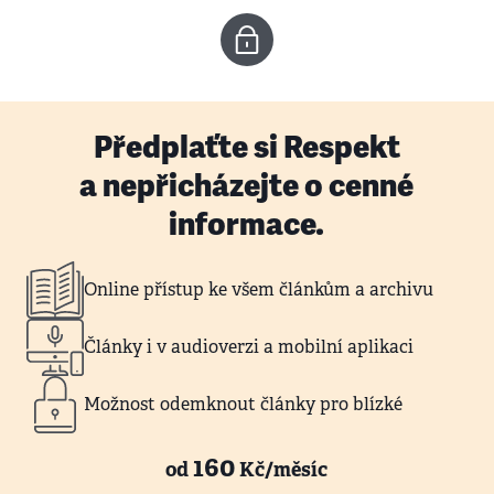
Předplaťte si Respekt
a nepřicházejte o cenné
informace.
Online přístup ke všem článkům a archivu
Články i v audioverzi a mobilní aplikaci
Možnost odemknout články pro blízké
160
od
Kč/měsíc