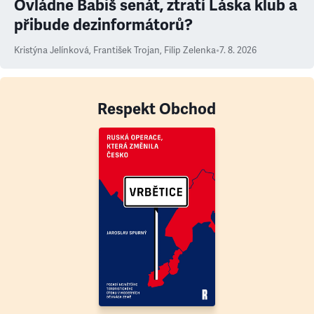
Ovládne Babiš senát, ztratí Láska klub a
přibude dezinformátorů?
Kristýna Jelínková
,
František Trojan
,
Filip Zelenka
•
7. 8. 2026
Respekt Obchod