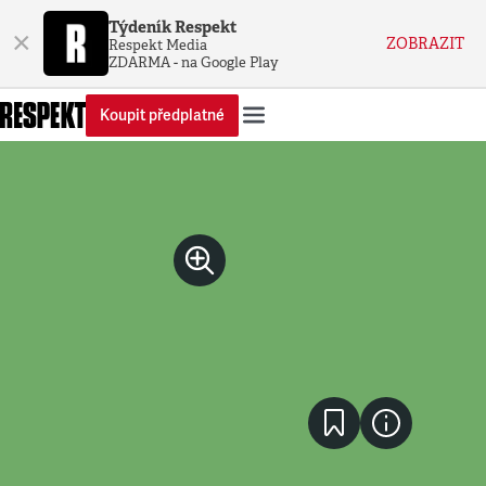
Týdeník Respekt
×
ZOBRAZIT
Respekt Media
ZDARMA - na Google Play
Koupit předplatné