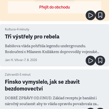
Přejít do obchodu
Kultura
•
4
minuty
Tři výstřely pro rebela
Babišova vláda pohřbila legendu undergroundu.
Rozloučení s Milanem Knížákem doprovodily vojenské
salvy i kritika pokrokářů
Jan H. Vitvar
•
7. 8. 2026
Zahraničí
•
5
minut
Finsko vymyslelo, jak se zbavit
bezdomovectví
DOBRÉ ZPRÁVY ODJINUD. Základ receptu je banální i
náročný současně: aby to vláda opravdu považovala za