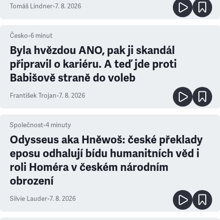
prioritu
Tomáš Lindner
•
7. 8. 2026
Česko
•
6
minut
Byla hvězdou ANO, pak ji skandál
připravil o kariéru. A teď jde proti
Babišově straně do voleb
František Trojan
•
7. 8. 2026
Společnost
•
4
minuty
Odysseus aka Hněwoš: české překlady
eposu odhalují bídu humanitních věd i
roli Homéra v českém národním
obrození
Silvie Lauder
•
7. 8. 2026