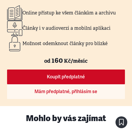
Online přístup ke všem článkům a archivu
Články i v audioverzi a mobilní aplikaci
Možnost odemknout články pro blízké
160
od
Kč/měsíc
Koupit předplatné
Mám předplatné, přihlásím se
Mohlo by vás zajímat