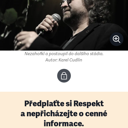
Nezahořkl a postoupil do dalšího stádia.
Autor: Karel Cudlín
Předplaťte si Respekt
a nepřicházejte o cenné
informace.