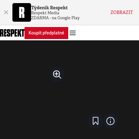
Týdeník Respekt
×
ZOBRAZIT
Respekt Media
ZDARMA - na Google Play
Koupit předplatné