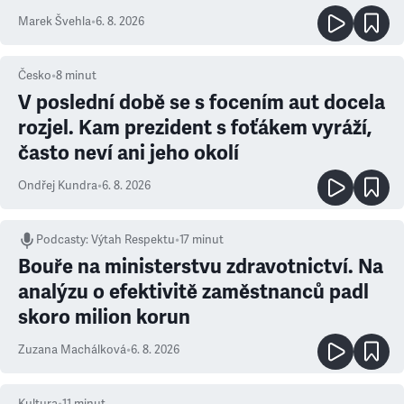
Marek Švehla
•
6. 8. 2026
Česko
•
8
minut
V poslední době se s focením aut docela
rozjel. Kam prezident s foťákem vyráží,
často neví ani jeho okolí
Ondřej Kundra
•
6. 8. 2026
Podcasty
:
Výtah Respektu
•
17 minut
Bouře na ministerstvu zdravotnictví. Na
analýzu o efektivitě zaměstnanců padl
skoro milion korun
Zuzana Machálková
•
6. 8. 2026
Kultura
•
11
minut