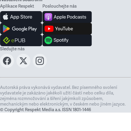
Aplikace Respekt
Poslouchejte nás
Sledujte nás
Autorská práva vykonává vydavatel. Bez písemného svolení
vydavatele je zakázáno jakékoli užití částí nebo celku díla,
zejména rozmnožování a šíření jakýmkoli způsobem,
mechanickým nebo elektronickým, v českém nebo jiném jazyce.
© Copyright Respekt Media a.s. ISSN 1801-1446