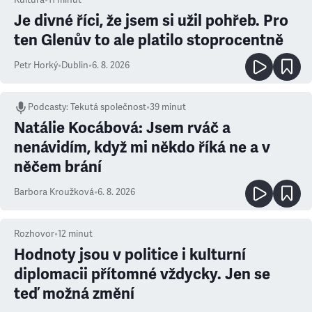
Je divné říci, že jsem si užil pohřeb. Pro
ten Glenův to ale platilo stoprocentně
Petr Horký
•
Dublin
•
6. 8. 2026
Podcasty
:
Tekutá společnost
•
39 minut
Natálie Kocábová: Jsem rváč a
nenávidím, když mi někdo říká ne a v
něčem brání
Barbora Kroužková
•
6. 8. 2026
Rozhovor
•
12
minut
Hodnoty jsou v politice i kulturní
diplomacii přítomné vždycky. Jen se
teď možná změní