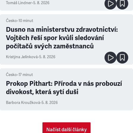
Tomáš Lindner
•
5. 8. 2026
Česko
•
10
minut
Dusno na ministerstvu zdravotnictví:
Vojtěch řeší spor kvůli sledování
počítačů svých zaměstnanců
Kristýna Jelínková
•
5. 8. 2026
Česko
•
17
minut
Prokop Pithart: Příroda v nás probouzí
divokost, která sytí duši
Barbora Kroužková
•
5. 8. 2026
Načíst další články