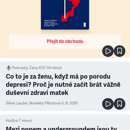
Přejít do obchodu
Podcasty
:
Ženy XYZ
•
54 minut
Co to je za ženu, když má po porodu
depresi? Proč je nutné začít brát vážně
duševní zdraví matek
Silvie Lauder
,
Markéta Plíhalová
•
5. 8. 2026
Hudba
•
7
minut
Mezi popem a undergroundem jsou ty