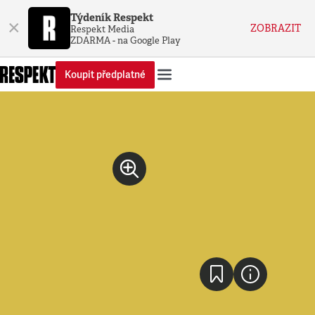
Týdeník Respekt
×
ZOBRAZIT
Respekt Media
ZDARMA - na Google Play
Koupit předplatné