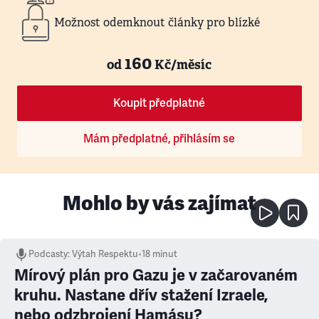
Možnost odemknout články pro blízké
160
od
Kč/měsíc
Koupit předplatné
Mám předplatné, přihlásím se
Mohlo by vás zajímat
Podcasty
:
Výtah Respektu
•
18 minut
Mírový plán pro Gazu je v začarovaném
kruhu. Nastane dřív stažení Izraele,
nebo odzbrojení Hamásu?