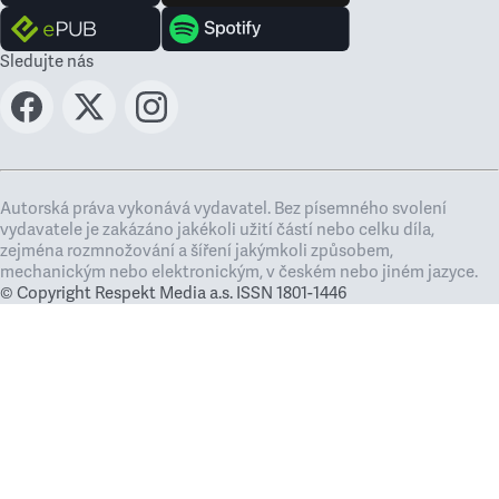
Sledujte nás
Autorská práva vykonává vydavatel. Bez písemného svolení
vydavatele je zakázáno jakékoli užití částí nebo celku díla,
zejména rozmnožování a šíření jakýmkoli způsobem,
mechanickým nebo elektronickým, v českém nebo jiném jazyce.
© Copyright Respekt Media a.s. ISSN 1801-1446