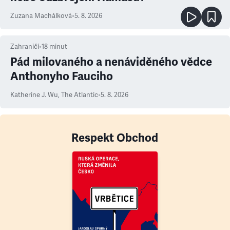
Zuzana Machálková
•
5. 8. 2026
Zahraničí
•
18
minut
Pád milovaného a nenáviděného vědce
Anthonyho Fauciho
Katherine J. Wu
,
The Atlantic
•
5. 8. 2026
Respekt Obchod