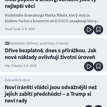
nejlepší věci
Hudebního dramaturga Marka Mikiče, který stojí za
klubem Fuchs2 a koncertní sérií UGOT, nezajímají žánry,
ale atmosféra
Pavel Turek
•
5. 8. 2026
Newsletter
:
Sečteno, podtrženo
•
3
minuty
Dříve bezplatně, dnes s přirážkou. Jak
nové náklady ovlivňují životní úroveň
Filip Zelenka
•
5. 8. 2026
Zahraničí
•
6
minut
Noví íránští vládci jsou odvážnější než
jejich zabití předchůdci – a Trump si
neví rady