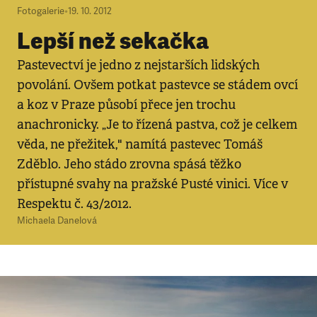
Fotogalerie
•
19. 10. 2012
Lepší než sekačka
Pastevectví je jedno z nejstarších lidských
povolání. Ovšem potkat pastevce se stádem ovcí
a koz v Praze působí přece jen trochu
anachronicky. „Je to řízená pastva, což je celkem
věda, ne přežitek," namítá pastevec Tomáš
Zděblo. Jeho stádo zrovna spásá těžko
přístupné svahy na pražské Pusté vinici. Více v
Respektu č. 43/2012.
Michaela Danelová