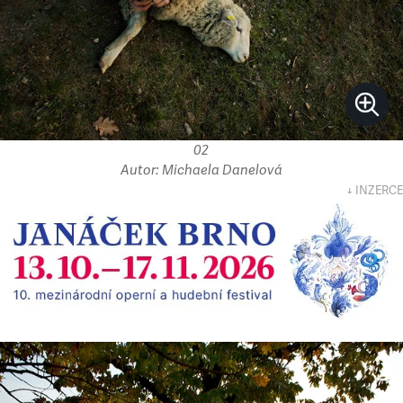
02
Autor: Michaela Danelová
↓ INZERCE