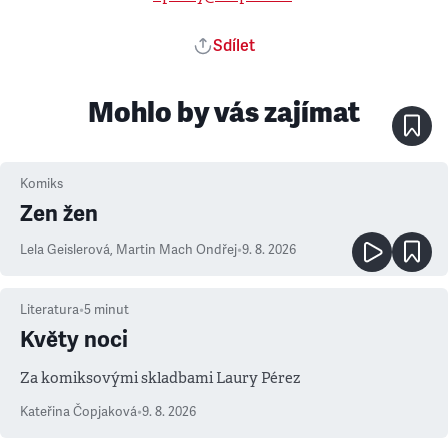
Sdílet
Mohlo by vás zajímat
Komiks
Zen žen
Lela Geislerová
,
Martin Mach Ondřej
•
9. 8. 2026
Literatura
•
5
minut
Květy noci
Za komiksovými skladbami Laury Pérez
Kateřina Čopjaková
•
9. 8. 2026