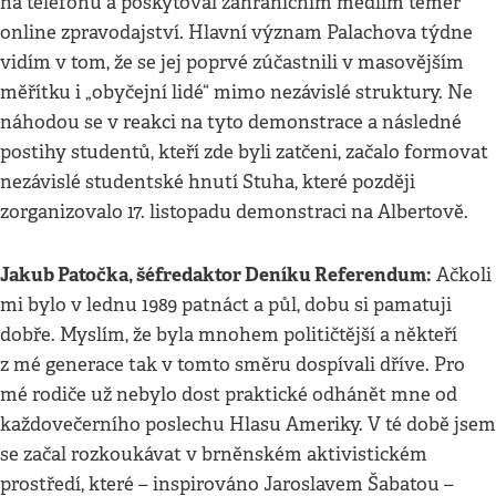
na telefonu a poskytoval zahraničním médiím téměř
online zpravodajství. Hlavní význam Palachova týdne
vidím v tom, že se jej poprvé zúčastnili v masovějším
měřítku i „obyčejní lidé“ mimo nezávislé struktury. Ne
náhodou se v reakci na tyto demonstrace a následné
postihy studentů, kteří zde byli zatčeni, začalo formovat
nezávislé studentské hnutí Stuha, které později
zorganizovalo 17. listopadu demonstraci na Albertově.
Jakub Patočka, šéfredaktor Deníku Referendum:
Ačkoli
mi bylo v lednu 1989 patnáct a půl, dobu si pamatuji
dobře. Myslím, že byla mnohem političtější a někteří
z mé generace tak v tomto směru dospívali dříve. Pro
mé rodiče už nebylo dost praktické odhánět mne od
každovečerního poslechu Hlasu Ameriky. V té době jsem
se začal rozkoukávat v brněnském aktivistickém
prostředí, které – inspirováno Jaroslavem Šabatou –