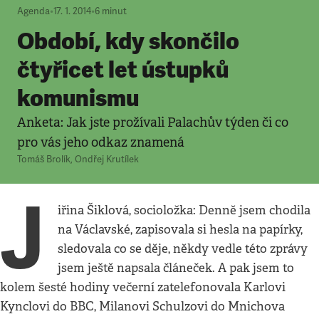
Agenda
•
17. 1. 2014
•
6
minut
Období, kdy skončilo
čtyřicet let ústupků
komunismu
Anketa: Jak jste prožívali Palachův týden či co
pro vás jeho odkaz znamená
Tomáš Brolík
,
Ondřej Krutílek
J
iřina Šiklová, socioložka: Denně jsem chodila
na Václavské, zapisovala si hesla na papírky,
sledovala co se děje, někdy vedle této zprávy
jsem ještě napsala článeček. A pak jsem to
kolem šesté hodiny večerní zatelefonovala Karlovi
Kynclovi do BBC, Milanovi Schulzovi do Mnichova