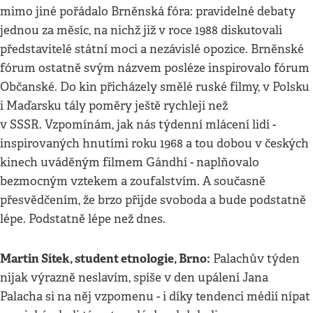
mimo jiné pořádalo Brněnská fóra: pravidelné debaty
jednou za měsíc, na nichž již v roce 1988 diskutovali
představitelé státní moci a nezávislé opozice. Brněnské
fórum ostatně svým názvem posléze inspirovalo fórum
Občanské. Do kin přicházely smělé ruské filmy, v Polsku
i Maďarsku tály poměry ještě rychleji než
v SSSR. Vzpomínám, jak nás týdenní mlácení lidí -
inspirovaných hnutími roku 1968 a tou dobou v českých
kinech uváděným filmem Gándhí - naplňovalo
bezmocným vztekem a zoufalstvím. A současně
přesvědčením, že brzo přijde svoboda a bude podstatně
lépe. Podstatně lépe než dnes.
Martin Sítek, student etnologie, Brno:
Palachův týden
nijak výrazně neslavím, spíše v den upálení Jana
Palacha si na něj vzpomenu - i díky tendenci médií nípat