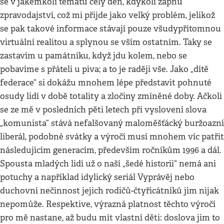
se v jakémkoli tématu celý den, kdykoli zapnu
zpravodajství, což mi přijde jako velký problém, jelikož
se pak takové informace stávají pouze všudypřítomnou
virtuální realitou a splynou se vším ostatním. Taky se
zastavím u památníku, když jdu kolem, nebo se
pobavíme s přáteli u piva; a to je raději vše. Jako „dítě
federace“ si dokážu mnohem lépe představit pohnuté
osudy lidí v době totality a zločiny zmíněné doby. Ačkoli
se ze mě v posledních pěti letech při vyslovení slova
„komunista“ stává nefalšovaný maloměšťácký buržoazní
liberál, podobné svátky a výročí musí mnohem víc patřit
následujícím generacím, především ročníkům 1996 a dál.
Spousta mladých lidí už o naší „šedé historii“ nemá ani
potuchy a například idylický seriál Vyprávěj nebo
duchovní nečinnost jejich rodičů-čtyřicátníků jim nijak
nepomůže. Respektive, výrazná platnost těchto výročí
pro mě nastane, až budu mít vlastní děti: doslova jim to