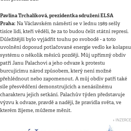
Pavlína Trchalíková, prezidentka sdružení ELSA
Praha:
Na Václavském náměstí se v lednu 1989 sešly
tisíce lidí, kteří věděli, že za to budou čelit státní represi.
Důležitější bylo vyjádřit touhu po svobodě - a toto
uvolnění doposud potlačované energie vedlo ke kolapsu
systému o několik měsíců později. Můj upřímný obdiv
patří Janu Palachovi a jeho odvaze k protestu
burcujícímu národ způsobem, který není možné
přehlédnout nebo zapomenout. A můj obdiv patří také
síle přesvědčení demonstrujících a nenásilnému
charakteru jejich setkání. Palachův týden představuje
výzvu k odvaze, pravdě a naději, že pravidla světa, ve
kterém žijeme, můžeme měnit.
↓ INZERCE