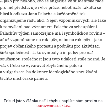
A jako pro někoho, kdo se angažuje ve studentské radě,
pro mě představuje i více práce, neboť naše fakulta se
hlásí k odkazu Jana Palacha a každoročně tak
organizujeme řadu akcí. Nejen vzpomínkových, ale také
k zamyšlení nad významem Palachova sebeupálení.
Palachův týden samozřejmě má i symbolickou rovinu –
ať už vzpomínáme na rok 1969, nebo na rok 1989 – jako
projev občanského protestu a podnětu pro aktivizaci
širší společnosti. Jako symboly a impulsy pro naši
současnou společnost jsou tyto události stále nosné. Je
však třeba se vyvarovat zbytečného patosu
a vulgarizace, ba dokonce ideologického zneužívání
těchto míst české paměti.
Pokud jste v článku našli chybu, napište nám prosím na
opravy@respekt.cz
.