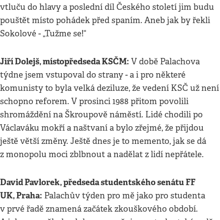
vtluču do hlavy a poslední díl Českého století jim budu
pouštět místo pohádek před spaním. Aneb jak by řekli
Sokolové - „Tužme se!“
Jiří Dolejš, místopředseda KSČM:
V době Palachova
týdne jsem vstupoval do strany - a i pro některé
komunisty to byla velká deziluze, že vedení KSČ už není
schopno reforem. V prosinci 1988 přitom povolili
shromáždění na Škroupově náměstí. Lidé chodili po
Václaváku mokří a naštvaní a bylo zřejmé, že přijdou
ještě větší změny. Ještě dnes je to memento, jak se dá
z monopolu moci zblbnout a nadělat z lidí nepřátele.
David Pavlorek, předseda studentského senátu FF
UK, Praha:
Palachův týden pro mě jako pro studenta
v prvé řadě znamená začátek zkouškového období.