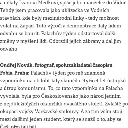
a někdy Ivanovi Medkovi, spíše jeho manželce do Vídně.
Tehdy jsem pracovala jako uklízečka ve Vodních
stavbách, kde byly mezinárodní linky - tedy možnost
volat na Západ. Toto výročí a demonstrace daly lidem
odvahu se bouřit. Palachův týden odstartoval další
změny v myšlení lidí. Odbrzdil jejich zábrany a dal jim
odvahu.
Ondřej Novák, fotograf, spoluzakladatel časopisu
Fobia, Praha:
Palachův týden pro mě znamená
vzpomínku na období, kdy skončilo čtyřicet let ústupků
a útrap komunismu. To, co tato vzpomínka na Palacha
vyvolala, byla pro Československo jako národ jedním
z nejdůležitějších okamžiků dvacátého století. Zvláště po
okupaci vojsky Varšavské smlouvy. A za tím vším stojí
mezi dalšími jeden student, který se snažil o to, aby se
Češi přestali bát.