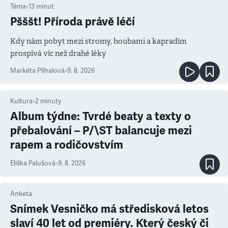
Téma
•
13
minut
Pšššt! Příroda právě léčí
Kdy nám pobyt mezi stromy, houbami a kapradím
prospívá víc než drahé léky
Markéta Plíhalová
•
9. 8. 2026
Kultura
•
2
minuty
Album týdne: Tvrdé beaty a texty o
přebalování – P/\ST balancuje mezi
rapem a rodičovstvím
Eliška Palušová
•
9. 8. 2026
Anketa
Snímek Vesničko má středisková letos
slaví 40 let od premiéry. Který český či