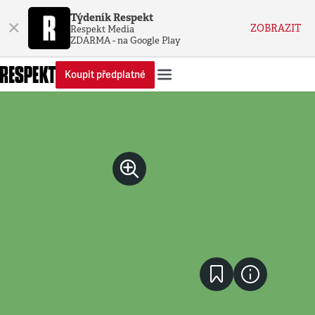
Týdeník Respekt
×
ZOBRAZIT
Respekt Media
ZDARMA - na Google Play
Koupit předplatné