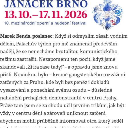
Marek Benda, poslanec
: Když si odmyslím zásah vodním
dělem, Palachův týden pro mě znamenal především
naději, že se nenecháme brutalitou komunistického
režimu zastrašit. Nezapomenu ten pocit, když jsme
skandovali „Zítra zase tady!“ - a opravdu jsme znovu
přišli. Novinkou bylo – kromě gangsterského rozvážení
zatčených za Prahu, kde byli bez peněz i dokladů
vysazováni a ponecháni svému osudu – důsledné
nahánění prchajících demonstrantů v centru Prahy.
Právě tam jsem se za chodu učil prvním trikům, jak být
vždy v centru dění a zároveň uniknout zatčení,
abychom mohli průběžně informovat otce, který seděl