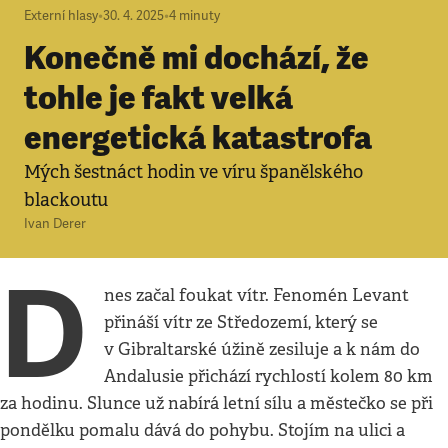
Externí hlasy
•
30. 4. 2025
•
4
minuty
Konečně mi dochází, že
tohle je fakt velká
energetická katastrofa
Mých šestnáct hodin ve víru španělského
blackoutu
Ivan Derer
D
nes začal foukat vítr. Fenomén Levant
přináší vítr ze Středozemí, který se
v Gibraltarské úžině zesiluje a k nám do
Andalusie přichází rychlostí kolem 80 km
za hodinu. Slunce už nabírá letní sílu a městečko se při
pondělku pomalu dává do pohybu. Stojím na ulici a