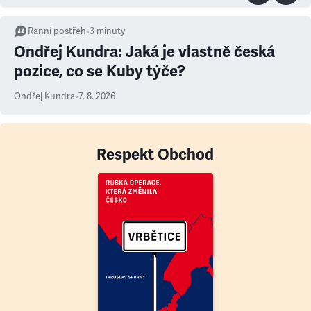
Ranní postřeh
•
3
minuty
Ondřej Kundra: Jaká je vlastně česká
pozice, co se Kuby týče?
Ondřej Kundra
•
7. 8. 2026
Respekt Obchod