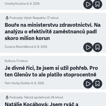
Ondřej Kundra
•
6. 8. 2026
Podcasty
:
Výtah Respektu
•
17 minut
Bouře na ministerstvu zdravotnictví. Na
analýzu o efektivitě zaměstnanců padl
skoro milion korun
Zuzana Machálková
•
6. 8. 2026
Kultura
•
11
minut
Je divné říci, že jsem si užil pohřeb. Pro
ten Glenův to ale platilo stoprocentně
Petr Horký
•
Dublin
•
6. 8. 2026
Podcasty
:
Tekutá společnost
•
39 minut
Natálie Kocábová: Jsem rváč a