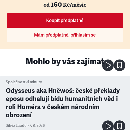
160
od
Kč/měsíc
Koupit předplatné
Mám předplatné, přihlásím se
Mohlo by vás zajímat
Společnost
•
4
minuty
Odysseus aka Hněwoš: české překlady
eposu odhalují bídu humanitních věd i
roli Homéra v českém národním
obrození
Silvie Lauder
•
7. 8. 2026