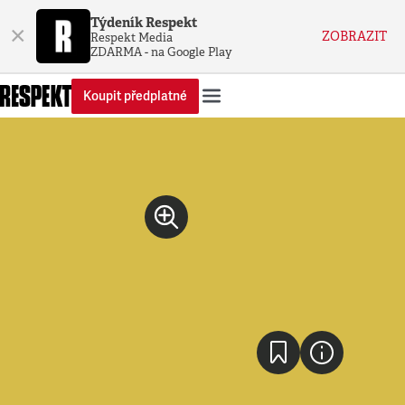
Týdeník Respekt
×
ZOBRAZIT
Respekt Media
ZDARMA - na Google Play
Koupit předplatné