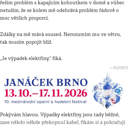
řeším problém s kapajícím kohoutkem v domě a vůbec
netuším, že se kolem mě odehrává problém řádově o
moc větších proporcí.
Zdálky na mě mává soused. Nerozumím mu ve větru,
tak musím popojít blíž.
„Je výpadek elektřiny,“ říká.
↓ INZERCE
Pokývám hlavou. Výpadky elektřiny jsou tady běžné,
zase někdo někde překopnul kabel, říkám si a pokračuji