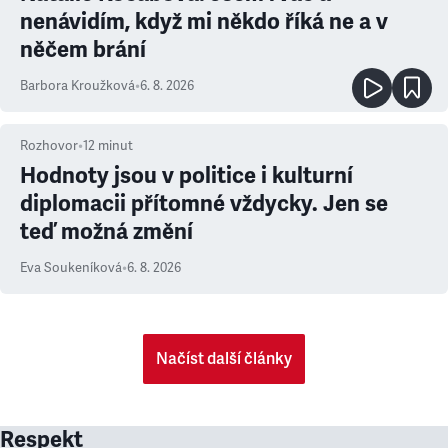
nenávidím, když mi někdo říká ne a v
něčem brání
Barbora Kroužková
•
6. 8. 2026
Rozhovor
•
12
minut
Hodnoty jsou v politice i kulturní
diplomacii přítomné vždycky. Jen se
teď možná změní
Eva Soukeníková
•
6. 8. 2026
Načíst další články
Respekt