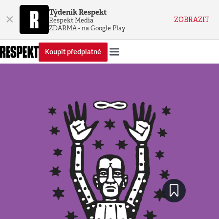
Týdeník Respekt
×
ZOBRAZIT
Respekt Media
ZDARMA - na Google Play
Koupit předplatné