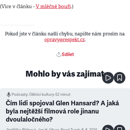
(Více v článku -
V mléčné bouři
.)
Pokud jste v článku našli chybu, napište nám prosím na
opravy@respekt.cz
.
Sdílet
Mohlo by vás zajímat
Podcasty
:
Dělníci kultury
•
52 minut
Čím lidi spojoval Glen Hansard? A jaká
byla nejtěžší filmová role jinanu
dvoulaločného?