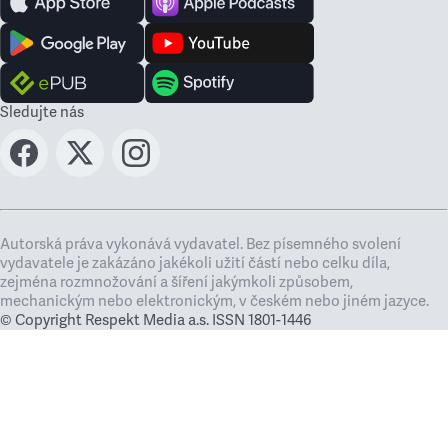
Sledujte nás
Autorská práva vykonává vydavatel. Bez písemného svolení
vydavatele je zakázáno jakékoli užití částí nebo celku díla,
zejména rozmnožování a šíření jakýmkoli způsobem,
mechanickým nebo elektronickým, v českém nebo jiném jazyce.
© Copyright Respekt Media a.s. ISSN 1801-1446