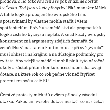
prodává, a na takovou cenu se pak snažíme dostat
i v Česku. Teď jsou všude přebytky,“
říká manažer Málek.
A tahle logika propojeného evropského trhu
s potravinami by vlastně mohla stačit i všem
spotřebitelům. Právě u zemědělství ale pragmatická
logika čistého byznysu neplatí. A snad každý evropský
konzument zná argumenty zdejších farmářů, že
zemědělství na starém kontinentu se při své „výrobě“
musí ohlížet i na krajinu a na důstojné podmínky pro
zvířata. Aby zdejší zemědělci mohli plnit tyto náročné
úkoly a zůstat přitom konkurenceschopní, dostávají
dotace, na které rok co rok padne víc než čtyřicet
procent rozpočtu celé EU.
Čerstvé protesty mlékařů ovšem přinesly zásadní
otázku: Pokud ani vysoké dotace nestačí, co nás čeká?