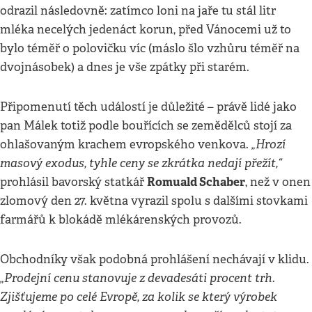
odrazil následovně: zatímco loni na jaře tu stál litr
mléka necelých jedenáct korun, před Vánocemi už to
bylo téměř o polovičku víc (máslo šlo vzhůru téměř na
dvojnásobek) a dnes je vše zpátky při starém.
Připomenutí těch událostí je důležité – právě lidé jako
pan Málek totiž podle bouřících se zemědělců stojí za
„Hrozí
ohlašovaným krachem evropského venkova.
masový exodus, tyhle ceny se zkrátka nedají přežít,“
Romuald Schaber
prohlásil bavorský statkář
, než v onen
zlomový den 27. května vyrazil spolu s dalšími stovkami
farmářů k blokádě mlékárenských provozů.
Obchodníky však podobná prohlášení nechávají v klidu.
„Prodejní cenu stanovuje z devadesáti procent trh.
Zjišťujeme po celé Evropě, za kolik se který výrobek