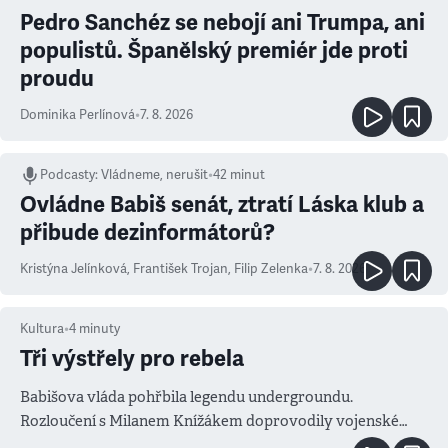
Pedro Sanchéz se nebojí ani Trumpa, ani
populistů. Španělský premiér jde proti
proudu
Dominika Perlínová
•
7. 8. 2026
Podcasty
:
Vládneme, nerušit
•
42 minut
Ovládne Babiš senát, ztratí Láska klub a
přibude dezinformátorů?
Kristýna Jelínková
,
František Trojan
,
Filip Zelenka
•
7. 8. 2026
Kultura
•
4
minuty
Tři výstřely pro rebela
Babišova vláda pohřbila legendu undergroundu.
Rozloučení s Milanem Knížákem doprovodily vojenské
salvy i kritika pokrokářů