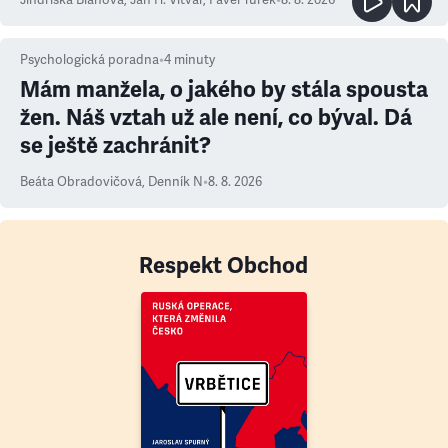
Jindřiška Bláhová
,
Jan H. Vitvar
,
Pavel Turek
•
8. 8. 2026
Psychologická poradna
•
4
minuty
Mám manžela, o jakého by stála spousta
žen. Náš vztah už ale není, co býval. Dá
se ještě zachránit?
Beáta Obradovičová
,
Denník N
•
8. 8. 2026
Respekt Obchod