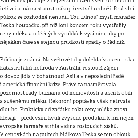
Pan Málek pracuje v největším tuzemském obchodním
řetězci a má na starost nákup čerstvého zboží. Poslední
půlrok se rozhodně nenudil. Tou „vlnou“ myslí manažer
Teska houpačku, při níž loni koncem roku vystřelily
ceny mléka a mléčných výrobků k výšinám, aby po
nějakém čase se stejnou prudkostí spadly o řád níž.
Příčina je známá. Na světové trhy dolehla koncem roku
katastrofální neúroda v Austrálii, rostoucí zájem
o dovoz jídla v bohatnoucí Asii a v neposlední řadě
i americká finanční krize. Právě ta nasměrovala
pozornost řady burziánů od nemovitostí a akcií k obilí
a sušenému mléku. Rekordní poptávka však netrvala
dlouho. Prakticky od začátku roku ceny mléka znovu
klesají – především kvůli zvýšené produkci, k níž nejen
evropské farmáře strhla vidina rostoucích zisků.
V cenovkách na pultech Málkova Teska se ten oblouk