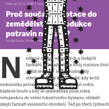
Diskuse
•
22. 6. 2008
•
3
minuty
Proč současné dotace do
zemědělství a produkce
potravin nestačí?
Tomáš Sachr
,
Anneke Hudalla
,
Respekt
N
edávné záběry německých a českých
farmářů vylévajících na hnůj statisíce litrů
„příliš levného“ mléka rozbouřily
středoevropský klid. V době, kdy kvůli
nedostatku potravin propukají v řadě míst světa
hladové bouře a kdy se zemědělská půda stává
vstupenkou do velmi lukrativního byznysu, ohlásili
zdejší farmáři existenční ohrožení. Teď po třech týdnech