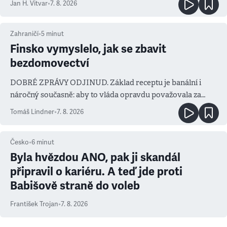
Jan H. Vitvar
•
7. 8. 2026
Zahraničí
•
5
minut
Finsko vymyslelo, jak se zbavit
bezdomovectví
DOBRÉ ZPRÁVY ODJINUD. Základ receptu je banální i
náročný současně: aby to vláda opravdu považovala za
prioritu
Tomáš Lindner
•
7. 8. 2026
Česko
•
6
minut
Byla hvězdou ANO, pak ji skandál
připravil o kariéru. A teď jde proti
Babišově straně do voleb
František Trojan
•
7. 8. 2026