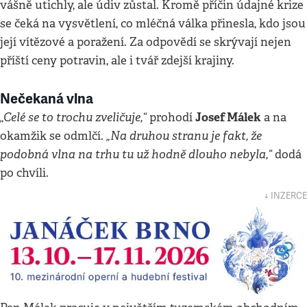
vášně utichly, ale údiv zůstal. Kromě příčin údajné krize
se čeká na vysvětlení, co mléčná válka přinesla, kdo jsou
její vítězové a poražení. Za odpovědí se skrývají nejen
příští ceny potravin, ale i tvář zdejší krajiny.
Nečekaná vlna
„Celé se to trochu zveličuje,“
Josef Málek
prohodí
a na
„Na druhou stranu je fakt, že
okamžik se odmlčí.
podobná vlna na trhu tu už hodně dlouho nebyla,“
dodá
po chvíli.
↓ INZERCE