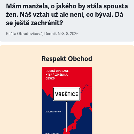
Mám manžela, o jakého by stála spousta
žen. Náš vztah už ale není, co býval. Dá
se ještě zachránit?
Beáta Obradovičová
,
Denník N
•
8. 8. 2026
Respekt Obchod