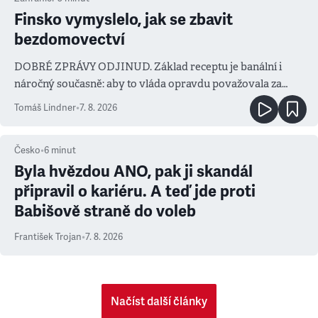
Finsko vymyslelo, jak se zbavit
bezdomovectví
DOBRÉ ZPRÁVY ODJINUD. Základ receptu je banální i
náročný současně: aby to vláda opravdu považovala za
prioritu
Tomáš Lindner
•
7. 8. 2026
Česko
•
6
minut
Byla hvězdou ANO, pak ji skandál
připravil o kariéru. A teď jde proti
Babišově straně do voleb
František Trojan
•
7. 8. 2026
Načíst další články