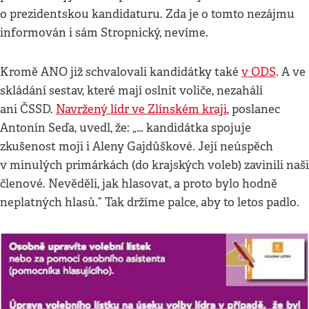
o prezidentskou kandidaturu. Zda je o tomto nezájmu
informován i sám Stropnický, nevíme.
Kromě ANO již schvalovali kandidátky také
v ODS
. A ve
skládání sestav, které mají oslnit voliče, nezahálí
ani ČSSD.
Navržený lídr ve Zlínském kraji
, poslanec
Antonín Seďa, uvedl, že: „… kandidátka spojuje
zkušenost moji i Aleny Gajdůškové. Její neúspěch
v minulých primárkách (do krajských voleb) zavinili naši
členové. Nevěděli, jak hlasovat, a proto bylo hodně
neplatných hlasů.” Tak držíme palce, aby to letos padlo.