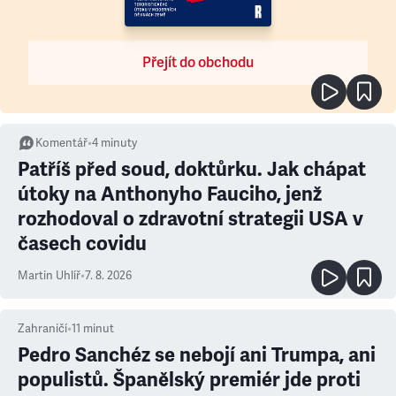
Přejít do obchodu
Komentář
•
4
minuty
Patříš před soud, doktůrku. Jak chápat
útoky na Anthonyho Fauciho, jenž
rozhodoval o zdravotní strategii USA v
časech covidu
Martin Uhlíř
•
7. 8. 2026
Zahraničí
•
11
minut
Pedro Sanchéz se nebojí ani Trumpa, ani
populistů. Španělský premiér jde proti