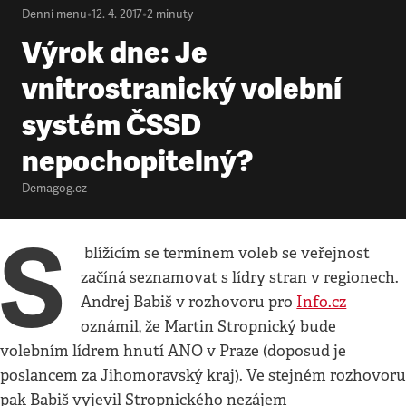
Denní menu
•
12. 4. 2017
•
2
minuty
Výrok dne: Je
vnitrostranický volební
systém ČSSD
nepochopitelný?
Demagog.cz
S
blížícím se termínem voleb se veřejnost
začíná seznamovat s lídry stran v regionech.
Andrej Babiš v rozhovoru pro
Info.cz
oznámil, že Martin Stropnický bude
volebním lídrem hnutí ANO v Praze (doposud je
poslancem za Jihomoravský kraj). Ve stejném rozhovoru
pak Babiš vyjevil Stropnického nezájem