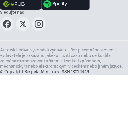
Sledujte nás
Autorská práva vykonává vydavatel. Bez písemného svolení
vydavatele je zakázáno jakékoli užití částí nebo celku díla,
zejména rozmnožování a šíření jakýmkoli způsobem,
mechanickým nebo elektronickým, v českém nebo jiném jazyce.
© Copyright Respekt Media a.s. ISSN 1801-1446