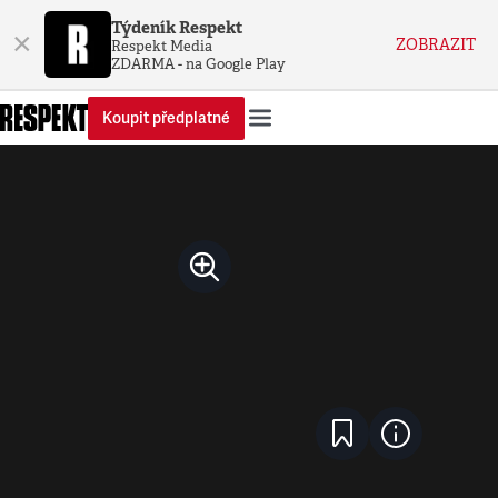
Týdeník Respekt
×
ZOBRAZIT
Respekt Media
ZDARMA - na Google Play
Koupit předplatné