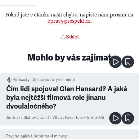
Pokud jste v článku našli chybu, napište nám prosím na
opravy@respekt.cz
.
Sdílet
Mohlo by vás zajímat
Podcasty
:
Dělníci kultury
•
52 minut
Čím lidi spojoval Glen Hansard? A jaká
byla nejtěžší filmová role jinanu
dvoulaločného?
Jindřiška Bláhová
,
Jan H. Vitvar
,
Pavel Turek
•
8. 8. 2026
Psychologická poradna
•
4
minuty