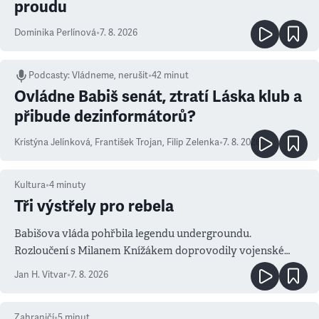
proudu
Dominika Perlínová
•
7. 8. 2026
Podcasty
:
Vládneme, nerušit
•
42 minut
Ovládne Babiš senát, ztratí Láska klub a
přibude dezinformátorů?
Kristýna Jelínková
,
František Trojan
,
Filip Zelenka
•
7. 8. 2026
Kultura
•
4
minuty
Tři výstřely pro rebela
Babišova vláda pohřbila legendu undergroundu.
Rozloučení s Milanem Knížákem doprovodily vojenské
salvy i kritika pokrokářů
Jan H. Vitvar
•
7. 8. 2026
Zahraničí
•
5
minut