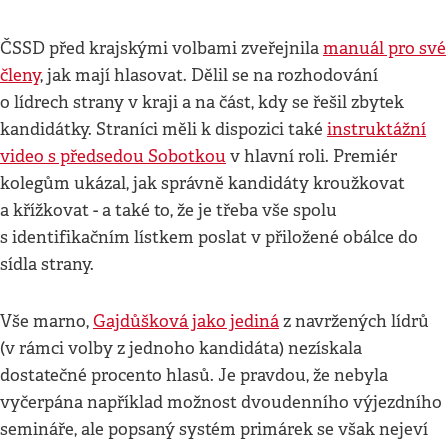
ČSSD před krajskými volbami zveřejnila
manuál pro své
členy
, jak mají hlasovat. Dělil se na rozhodování
o lídrech strany v kraji a na část, kdy se řešil zbytek
kandidátky. Straníci měli k dispozici také
instruktážní
video s předsedou Sobotkou
v hlavní roli. Premiér
kolegům ukázal, jak správně kandidáty kroužkovat
a křížkovat - a také to, že je třeba vše spolu
s identifikačním lístkem poslat v přiložené obálce do
sídla strany.
Vše marno,
Gajdůšková jako jediná
z navržených lídrů
(v rámci volby z jednoho kandidáta) nezískala
dostatečné procento hlasů. Je pravdou, že nebyla
vyčerpána například možnost dvoudenního výjezdního
semináře, ale popsaný systém primárek se však nejeví