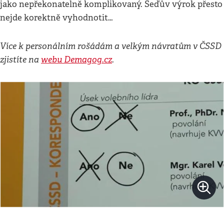
jako nepřekonatelně komplikovaný. Seďův výrok přesto
nejde korektně vyhodnotit…
Více k personálním rošádám a velkým návratům v ČSSD
zjistíte na
webu Demagog.cz
.