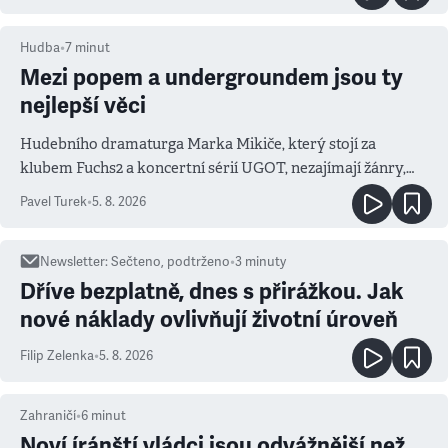
Hudba
•
7
minut
Mezi popem a undergroundem jsou ty
nejlepší věci
Hudebního dramaturga Marka Mikiče, který stojí za
klubem Fuchs2 a koncertní sérií UGOT, nezajímají žánry,
ale atmosféra
Pavel Turek
•
5. 8. 2026
Newsletter
:
Sečteno, podtrženo
•
3
minuty
Dříve bezplatně, dnes s přirážkou. Jak
nové náklady ovlivňují životní úroveň
Filip Zelenka
•
5. 8. 2026
Zahraničí
•
6
minut
Noví íránští vládci jsou odvážnější než