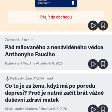
Přejít do obchodu
Zahraničí
•
18
minut
Pád milovaného a nenáviděného vědce
Anthonyho Fauciho
Katherine J. Wu
,
The Atlantic
•
5. 8. 2026
Podcasty
:
Ženy XYZ
•
54 minut
Co to je za ženu, když má po porodu
depresi? Proč je nutné začít brát vážně
duševní zdraví matek
Silvie Lauder
,
Markéta Plíhalová
•
5. 8. 2026