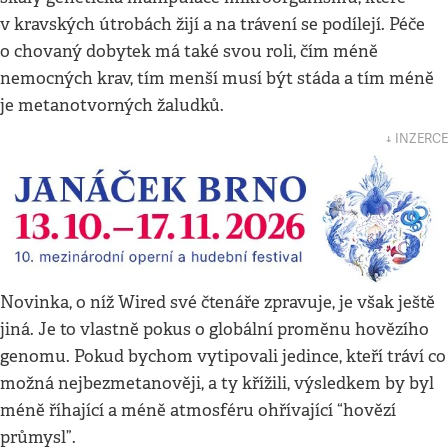
v kravských útrobách žijí a na trávení se podílejí. Péče
o chovaný dobytek má také svou roli, čím méně
nemocných krav, tím menší musí být stáda a tím méně
je metanotvorných žaludků.
↓ INZERCE
Novinka, o níž Wired své čtenáře zpravuje, je však ještě
jiná. Je to vlastně pokus o globální proměnu hovězího
genomu. Pokud bychom vytipovali jedince, kteří tráví co
možná nejbezmetanověji, a ty křížili, výsledkem by byl
méně říhající a méně atmosféru ohřívající “hovězí
průmysl”.