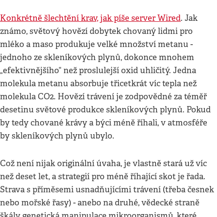
Konkrétně šlechtění krav, jak píše server Wired
. Jak
známo, světový hovězí dobytek chovaný lidmi pro
mléko a maso produkuje velké množství metanu -
jednoho ze skleníkových plynů, dokonce mnohem
„efektivnějšího“ než proslulejší oxid uhličitý. Jedna
molekula metanu absorbuje třicetkrát víc tepla než
molekula CO2. Hovězí trávení je zodpovědné za téměř
desetinu světové produkce skleníkových plynů. Pokud
by tedy chované krávy a býci méně říhali, v atmosféře
by skleníkových plynů ubylo.
Což není nijak originální úvaha, je vlastně stará už víc
než deset let, a strategií pro méně říhající skot je řada.
Strava s příměsemi usnadňujícími trávení (třeba česnek
nebo mořské řasy) - anebo na druhé, vědecké straně
škály genetická manipulace mikroorganismů, které