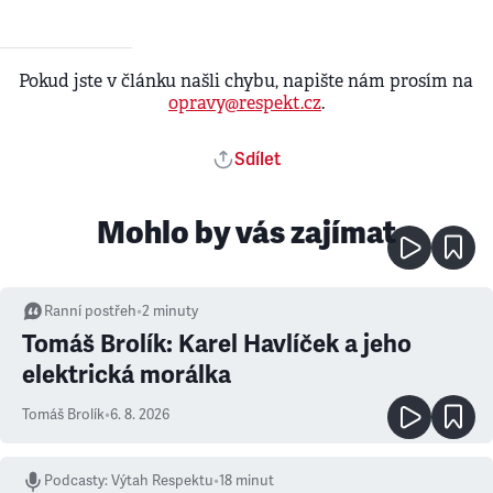
Pokud jste v článku našli chybu, napište nám prosím na
opravy@respekt.cz
.
Sdílet
Mohlo by vás zajímat
Ranní postřeh
•
2
minuty
Tomáš Brolík: Karel Havlíček a jeho
elektrická morálka
Tomáš Brolík
•
6. 8. 2026
Podcasty
:
Výtah Respektu
•
18 minut