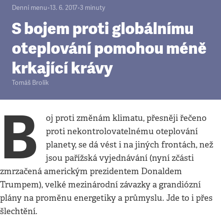
Denní menu
•
13. 6. 2017
•
3
minuty
S bojem proti globálnímu
oteplování pomohou méně
krkající krávy
Tomáš Brolík
B
oj proti změnám klimatu, přesněji řečeno
proti nekontrolovatelnému oteplování
planety, se dá vést i na jiných frontách, než
jsou pařížská vyjednávání (nyní zčásti
zmrzačená americkým prezidentem Donaldem
Trumpem), velké mezinárodní závazky a grandiózní
plány na proměnu energetiky a průmyslu. Jde to i přes
šlechtění.