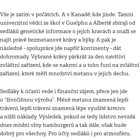
Vše je zatím v počátcích. A v Kanadě; kde jinde. Tamní
univerzitní vědci ze škol v Guelphu a Albertě sbírají od
sedláků genetické informace o jejich kravách a snaží se
najít právě bezmetanové krávy a býky. A pak je
následně - spolupráce jde napříč kontinenty - dát
dohromady. Vybrané krávy párkrát za den navštíví
zvláštní zařízení, kde se nakrmí a u toho funí na zvláštní
zařízení, které měří množství metanu v jejich dechu.
Sedláky k účasti vede i finanční zájem, přece jen jde
o “živočišnou výrobu”. Méně metanu znamená lepší
trávení, lepší trávení znamená lépe využité krmivo
a nižší náklady. Výsledek, pokud se tedy lidstvo nevzdá
dnes módní vlny hamburgerů a tak dále, však bude
dobrý pro všechny. Pro účty sedláků i pro atmosféru.