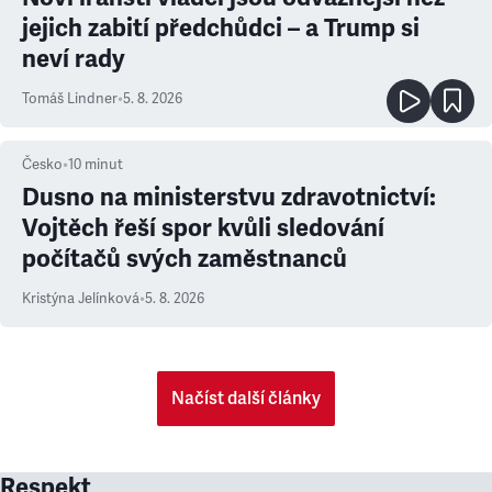
jejich zabití předchůdci – a Trump si
neví rady
Tomáš Lindner
•
5. 8. 2026
Česko
•
10
minut
Dusno na ministerstvu zdravotnictví:
Vojtěch řeší spor kvůli sledování
počítačů svých zaměstnanců
Kristýna Jelínková
•
5. 8. 2026
Načíst další články
Respekt