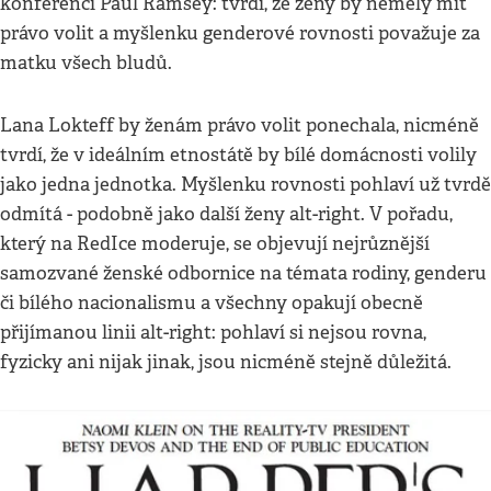
konferenci Paul Ramsey: tvrdí, že ženy by neměly mít
právo volit a myšlenku genderové rovnosti považuje za
matku všech bludů.
Lana Lokteff by ženám právo volit ponechala, nicméně
tvrdí, že v ideálním etnostátě by bílé domácnosti volily
jako jedna jednotka. Myšlenku rovnosti pohlaví už tvrdě
odmítá - podobně jako další ženy alt-right. V pořadu,
který na RedIce moderuje, se objevují nejrůznější
samozvané ženské odbornice na témata rodiny, genderu
či bílého nacionalismu a všechny opakují obecně
přijímanou linii alt-right: pohlaví si nejsou rovna,
fyzicky ani nijak jinak, jsou nicméně stejně důležitá.