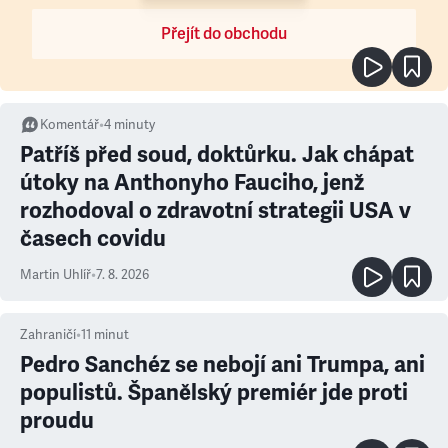
Přejít do obchodu
Komentář
•
4
minuty
Patříš před soud, doktůrku. Jak chápat
útoky na Anthonyho Fauciho, jenž
rozhodoval o zdravotní strategii USA v
časech covidu
Martin Uhlíř
•
7. 8. 2026
Zahraničí
•
11
minut
Pedro Sanchéz se nebojí ani Trumpa, ani
populistů. Španělský premiér jde proti
proudu