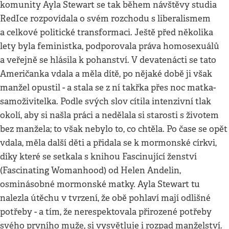
komunity Ayla Stewart se tak během návštěvy studia
RedIce rozpovídala o svém rozchodu s liberalismem
a celkové politické transformaci. Ještě před několika
lety byla feministka, podporovala práva homosexuálů
a veřejně se hlásila k pohanství. V devatenácti se tato
Američanka vdala a měla dítě, po nějaké době ji však
manžel opustil - a stala se z ní takřka přes noc matka-
samoživitelka. Podle svých slov cítila intenzivní tlak
okolí, aby si našla práci a nedělala si starosti s životem
bez manžela; to však nebylo to, co chtěla. Po čase se opět
vdala, měla další děti a přidala se k mormonské církvi,
díky které se setkala s knihou Fascinující ženství
(Fascinating Womanhood) od Helen Andelin,
osminásobné mormonské matky. Ayla Stewart tu
nalezla útěchu v tvrzení, že obě pohlaví mají odlišné
potřeby - a tím, že nerespektovala přirozené potřeby
svého prvního muže, si vysvětluje i rozpad manželství.