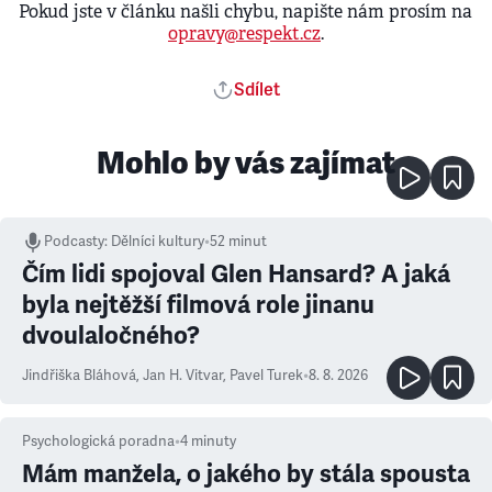
Pokud jste v článku našli chybu, napište nám prosím na
opravy@respekt.cz
.
Sdílet
Mohlo by vás zajímat
Podcasty
:
Dělníci kultury
•
52 minut
Čím lidi spojoval Glen Hansard? A jaká
byla nejtěžší filmová role jinanu
dvoulaločného?
Jindřiška Bláhová
,
Jan H. Vitvar
,
Pavel Turek
•
8. 8. 2026
Psychologická poradna
•
4
minuty
Mám manžela, o jakého by stála spousta