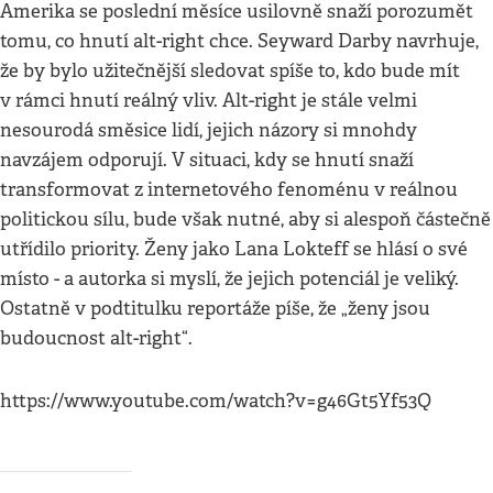
Amerika se poslední měsíce usilovně snaží porozumět
tomu, co hnutí alt-right chce. Seyward Darby navrhuje,
že by bylo užitečnější sledovat spíše to, kdo bude mít
v rámci hnutí reálný vliv. Alt-right je stále velmi
nesourodá směsice lidí, jejich názory si mnohdy
navzájem odporují. V situaci, kdy se hnutí snaží
transformovat z internetového fenoménu v reálnou
politickou sílu, bude však nutné, aby si alespoň částečně
utřídilo priority. Ženy jako Lana Lokteff se hlásí o své
místo - a autorka si myslí, že jejich potenciál je veliký.
Ostatně v podtitulku reportáže píše, že „ženy jsou
budoucnost alt-right“.
https://www.youtube.com/watch?v=g46Gt5Yf53Q