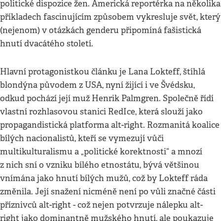
politické dispozice žen. Americká reportérka na několika
příkladech fascinujícím způsobem vykresluje svět, který
(nejenom) v otázkách genderu připomíná fašistická
hnutí dvacátého století.
Hlavní protagonistkou článku je Lana Lokteff, štíhlá
blondýna původem z USA, nyní žijící i ve Švédsku,
odkud pochází její muž Henrik Palmgren. Společně řídí
vlastní rozhlasovou stanici RedIce, která slouží jako
propagandistická platforma alt-right. Rozmanitá koalice
bílých nacionalistů, kteří se vymezují vůči
multikulturalismu a „politické korektnosti“ a mnozí
z nich sní o vzniku bílého etnostátu, bývá většinou
vnímána jako hnutí bílých mužů, což by Lokteff ráda
změnila. Její snažení nicméně není po vůli značné části
příznivců alt-right - což nejen potvrzuje nálepku alt-
right jako dominantně mužského hnutí, ale poukazuje