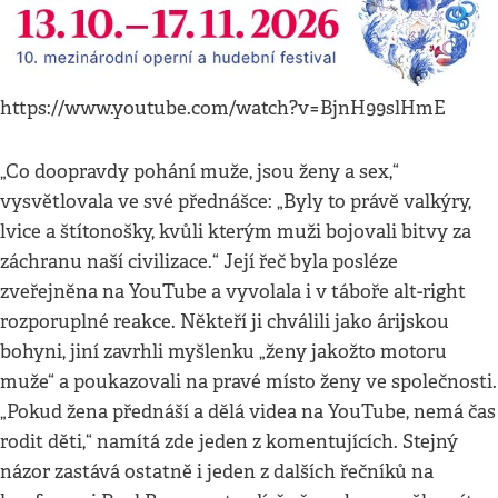
https://www.youtube.com/watch?v=BjnH99slHmE
„Co doopravdy pohání muže, jsou ženy a sex,“
vysvětlovala ve své přednášce: „Byly to právě valkýry,
lvice a štítonošky, kvůli kterým muži bojovali bitvy za
záchranu naší civilizace.“ Její řeč byla posléze
zveřejněna na YouTube a vyvolala i v táboře alt-right
rozporuplné reakce. Někteří ji chválili jako árijskou
bohyni, jiní zavrhli myšlenku „ženy jakožto motoru
muže“ a poukazovali na pravé místo ženy ve společnosti.
„Pokud žena přednáší a dělá videa na YouTube, nemá čas
rodit děti,“ namítá zde jeden z komentujících. Stejný
názor zastává ostatně i jeden z dalších řečníků na