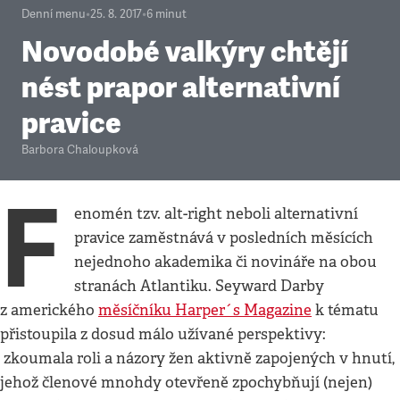
Denní menu
•
25. 8. 2017
•
6
minut
Novodobé valkýry chtějí
nést prapor alternativní
pravice
Barbora Chaloupková
F
enomén tzv. alt-right neboli alternativní
pravice zaměstnává v posledních měsících
nejednoho akademika či novináře na obou
stranách Atlantiku. Seyward Darby
z amerického
měsíčníku Harper´s Magazine
k tématu
přistoupila z dosud málo užívané perspektivy:
zkoumala roli a názory žen aktivně zapojených v hnutí,
jehož členové mnohdy otevřeně zpochybňují (nejen)