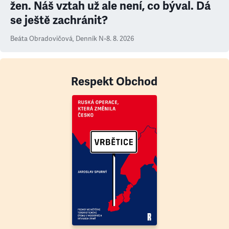
žen. Náš vztah už ale není, co býval. Dá
se ještě zachránit?
Beáta Obradovičová
,
Denník N
•
8. 8. 2026
Respekt Obchod