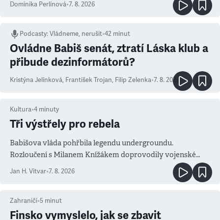
Dominika Perlínová
•
7. 8. 2026
Podcasty
:
Vládneme, nerušit
•
42 minut
Ovládne Babiš senát, ztratí Láska klub a
přibude dezinformátorů?
Kristýna Jelínková
,
František Trojan
,
Filip Zelenka
•
7. 8. 2026
Kultura
•
4
minuty
Tři výstřely pro rebela
Babišova vláda pohřbila legendu undergroundu.
Rozloučení s Milanem Knížákem doprovodily vojenské
salvy i kritika pokrokářů
Jan H. Vitvar
•
7. 8. 2026
Zahraničí
•
5
minut
Finsko vymyslelo, jak se zbavit