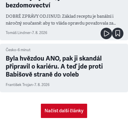
bezdomovectví
DOBRÉ ZPRÁVY ODJINUD. Základ receptu je banální i
náročný současně: aby to vláda opravdu považovala za
prioritu
Tomáš Lindner
•
7. 8. 2026
Česko
•
6
minut
Byla hvězdou ANO, pak ji skandál
připravil o kariéru. A teď jde proti
Babišově straně do voleb
František Trojan
•
7. 8. 2026
Načíst další články