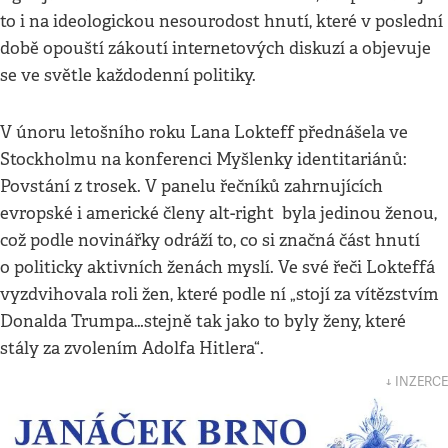
to i na ideologickou nesourodost hnutí, které v poslední
době opouští zákoutí internetových diskuzí a objevuje
se ve světle každodenní politiky.
V únoru letošního roku Lana Lokteff přednášela ve
Stockholmu na konferenci Myšlenky identitariánů:
Povstání z trosek. V panelu řečníků zahrnujících
evropské i americké členy alt-right byla jedinou ženou,
což podle novinářky odráží to, co si značná část hnutí
o politicky aktivních ženách myslí. Ve své řeči Lokteffá
vyzdvihovala roli žen, které podle ní „stojí za vítězstvím
Donalda Trumpa…stejně tak jako to byly ženy, které
stály za zvolením Adolfa Hitlera“.
↓ INZERCE