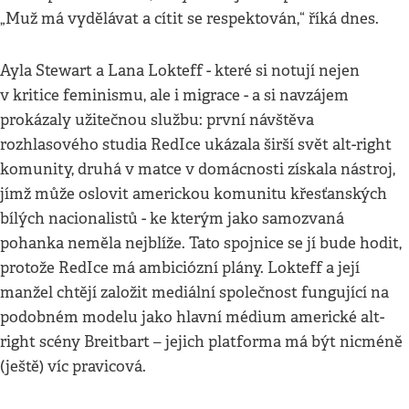
„Muž má vydělávat a cítit se respektován,“ říká dnes.
Ayla Stewart a Lana Lokteff - které si notují nejen
v kritice feminismu, ale i migrace - a si navzájem
prokázaly užitečnou službu: první návštěva
rozhlasového studia RedIce ukázala širší svět alt-right
komunity, druhá v matce v domácnosti získala nástroj,
jímž může oslovit americkou komunitu křesťanských
bílých nacionalistů - ke kterým jako samozvaná
pohanka neměla nejblíže. Tato spojnice se jí bude hodit,
protože RedIce má ambiciózní plány. Lokteff a její
manžel chtějí založit mediální společnost fungující na
podobném modelu jako hlavní médium americké alt-
right scény Breitbart – jejich platforma má být nicméně
(ještě) víc pravicová.