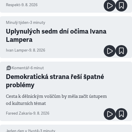
Respekt
•
9. 8. 2026
Minulý týden
•
3
minuty
Uplynulých sedm dní očima Ivana
Lampera
Ivan Lamper
•
9. 8. 2026
Komentář
•
6
minut
Demokratická strana řeší špatné
problémy
Cesta k dělnickým voličům by měla začít ústupem
od kulturních témat
Fareed Zakaria
•
9. 8. 2026
Jeden den v životě
•
3
minuty