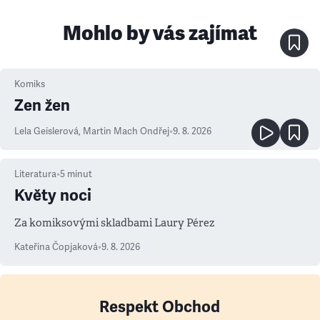
Mohlo by vás zajímat
Komiks
Zen žen
Lela Geislerová
,
Martin Mach Ondřej
•
9. 8. 2026
Literatura
•
5
minut
Květy noci
Za komiksovými skladbami Laury Pérez
Kateřina Čopjaková
•
9. 8. 2026
Respekt Obchod