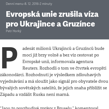
Denní menu
•
8. 12. 2016
•
2
minuty
Evropská unie zrušila víza
pro Ukrajince a Gruzínce
Petr Horký
P
adesát milionů Ukrajinců a Gruzínců bude
moci již brzy volně a bez víz cestovat po
Evropské unii, informovala agentura
Reuters. Rozhodli o tom ve čtvrtek evropští
zákonodárci. Rozhodnutí je výsledkem zdlouhavých
vyjednávání a má sloužit jako signál pro obyvatele dvou
bývalých sovětských satelitů, že jejich snaha přiblížit se
Západu a vzdálit Rusku není marná.
“Jsou to povzbudivé zprávy z Bruselu,” komentoval