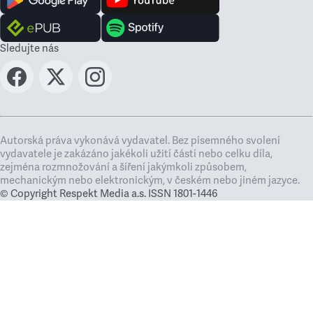
Sledujte nás
Autorská práva vykonává vydavatel. Bez písemného svolení
vydavatele je zakázáno jakékoli užití částí nebo celku díla,
zejména rozmnožování a šíření jakýmkoli způsobem,
mechanickým nebo elektronickým, v českém nebo jiném jazyce.
© Copyright Respekt Media a.s. ISSN 1801-1446