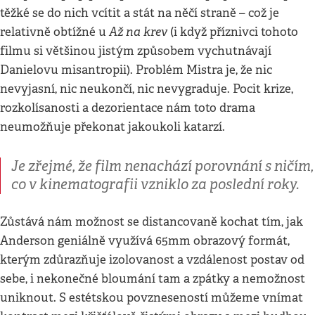
těžké se do nich vcítit a stát na něčí straně – což je
Až na krev
relativně obtížné u
(i když příznivci tohoto
filmu si většinou jistým způsobem vychutnávají
Danielovu misantropii). Problém Mistra je, že nic
nevyjasní, nic neukončí, nic nevygraduje. Pocit krize,
rozkolísanosti a dezorientace nám toto drama
neumožňuje překonat jakoukoli katarzí.
Je zřejmé, že film nenachází porovnání s ničím,
co v kinematografii vzniklo za poslední roky.
Zůstává nám možnost se distancovaně kochat tím, jak
Anderson geniálně využívá 65mm obrazový formát,
kterým zdůrazňuje izolovanost a vzdálenost postav od
sebe, i nekonečné bloumání tam a zpátky a nemožnost
uniknout. S estétskou povzneseností můžeme vnímat