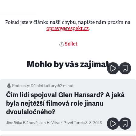
Pokud jste v článku našli chybu, napište nám prosím na
opravy@respekt.cz
.
Sdílet
Mohlo by vás zajímat
Podcasty
:
Dělníci kultury
•
52 minut
Čím lidi spojoval Glen Hansard? A jaká
byla nejtěžší filmová role jinanu
dvoulaločného?
Jindřiška Bláhová
,
Jan H. Vitvar
,
Pavel Turek
•
8. 8. 2026