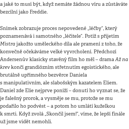
a jaké to musí být, když nemáte žádnou víru a zůstáváte
bezcílní jako Freddie.
Snímek zobrazuje proces nepovedené „léčby“, který
poznamenává i samotného „léčitele“. Potíž s přijetím
Mistra
jakožto uměleckého díla ale pramení z toho, že
konvečně očekáváme velké vyvrcholení. Předchozí
Až na
Andersenův klasicky stavěný film ho měl – drama
krev
končí grandiózním střetnutím egoistického, ale
brutálně upřímného bezvěrce Daniela
s manipulativním, ale slabošským kazatelem Eliem.
Daniel zde Elie nejprve poníží – donutí ho vyznat se, že
je falešný prorok, a vysměje se mu, protože se mu
podařilo ho podvést – a potom ho umlátí kuželkou
k smrti. Když zvolá „Skončil jsem!“, víme, že lepší finále
už jsme vidět nemohli.