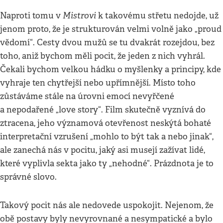
Mistrovi
Naproti tomu v
k takovému střetu nedojde, už
jenom proto, že je strukturován velmi volně jako „proud
vědomí“. Cesty dvou mužů se tu dvakrát rozejdou, bez
toho, aniž bychom měli pocit, že jeden z nich vyhrál.
Čekali bychom velkou hádku o myšlenky a principy, kde
vyhraje ten chytřejší nebo upřímnější. Místo toho
zůstáváme stále na úrovni emocí nevyřčené
a nepodařené „love story“. Film skutečně vyznívá do
ztracena, jeho významová otevřenost neskýtá bohaté
interpretační vzrušení „mohlo to být tak a nebo jinak“,
ale zanechá nás v pocitu, jaký asi musejí zažívat lidé,
které vyplivla sekta jako ty „nehodné“. Prázdnota je to
správné slovo.
Takový pocit nás ale nedovede uspokojit. Nejenom, že
obě postavy byly nevyrovnané a nesympatické a bylo