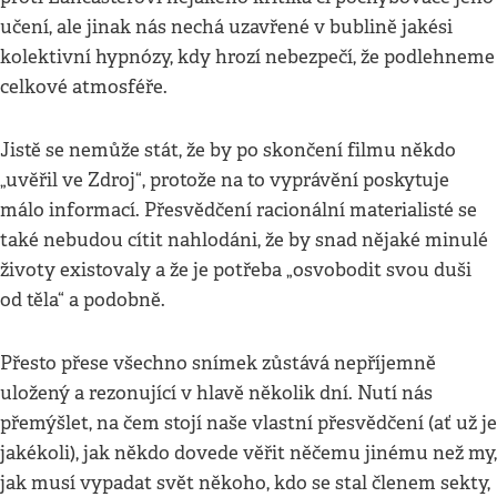
učení, ale jinak nás nechá uzavřené v bublině jakési
kolektivní hypnózy, kdy hrozí nebezpečí, že podlehneme
celkové atmosféře.
Jistě se nemůže stát, že by po skončení filmu někdo
„uvěřil ve Zdroj“, protože na to vyprávění poskytuje
málo informací. Přesvědčení racionální materialisté se
také nebudou cítit nahlodáni, že by snad nějaké minulé
životy existovaly a že je potřeba „osvobodit svou duši
od těla“ a podobně.
Přesto přese všechno snímek zůstává nepříjemně
uložený a rezonující v hlavě několik dní. Nutí nás
přemýšlet, na čem stojí naše vlastní přesvědčení (ať už je
jakékoli), jak někdo dovede věřit něčemu jinému než my,
jak musí vypadat svět někoho, kdo se stal členem sekty,