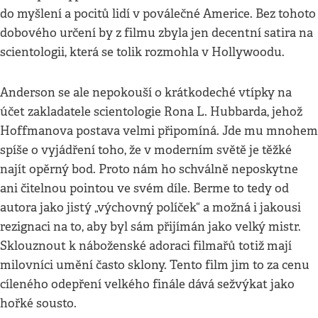
do myšlení a pocitů lidí v poválečné Americe. Bez tohoto
dobového určení by z filmu zbyla jen decentní satira na
scientologii, která se tolik rozmohla v Hollywoodu.
Anderson se ale nepokouší o krátkodeché vtípky na
účet zakladatele scientologie Rona L. Hubbarda, jehož
Hoffmanova postava velmi připomíná. Jde mu mnohem
spíše o vyjádření toho, že v moderním světě je těžké
najít opěrný bod. Proto nám ho schválně neposkytne
ani čitelnou pointou ve svém díle. Berme to tedy od
autora jako jistý „výchovný políček“ a možná i jakousi
rezignaci na to, aby byl sám přijímán jako velký mistr.
Sklouznout k náboženské adoraci filmařů totiž mají
milovníci umění často sklony. Tento film jim to za cenu
cíleného odepření velkého finále dává sežvýkat jako
hořké sousto.