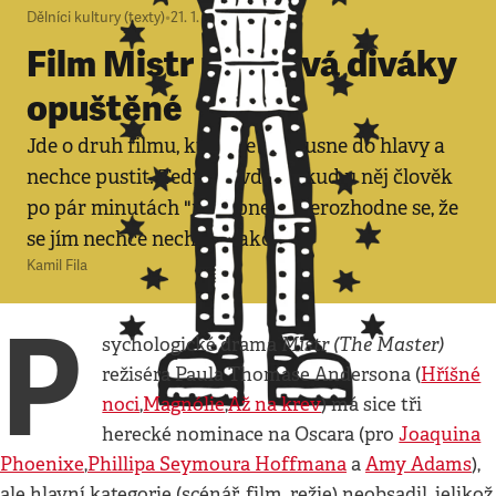
Dělníci kultury (texty)
•
21. 1. 2013
•
8
minut
Film Mistr nechává diváky
opuštěné
Jde o druh filmu, který se zakousne do hlavy a
nechce pustit. Tedy pravda, pokud u něj člověk
po pár minutách "nevypne" a nerozhodne se, že
se jím nechce nechat atakovat.
Kamil Fila
P
Mistr (The Master)
sychologické drama
režiséra Paula Thomase Andersona (
Hříšné
noci
,
Magnólie
,
Až na krev
) má sice tři
herecké nominace na Oscara (pro
Joaquina
Phoenixe
,
Phillipa Seymoura Hoffmana
a
Amy Adams
),
ale hlavní kategorie (scénář, film, režie) neobsadil, jelikož