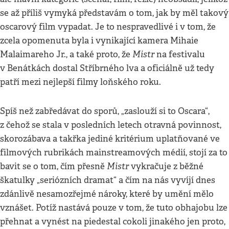
se až příliš vymyká představám o tom, jak by měl takový
oscarový film vypadat. Je to nespravedlivé i v tom, že
zcela opomenuta byla i vynikající kamera Mihaie
Mistr
Malaimareho Jr., a také proto, že
na festivalu
v Benátkách dostal Stříbrného lva a oficiálně už tedy
patří mezi nejlepší filmy loňského roku.
Spíš než zabředávat do sporů, „zaslouží si to Oscara“,
z čehož se stala v posledních letech otravná povinnost,
skorozábava a takřka jediné kritérium uplatňované ve
filmových rubrikách mainstreamových médií, stojí za to
Mistr
bavit se o tom, čím přesně
vykračuje z běžné
škatulky „seriózních dramat“ a čím na nás vyvíjí dnes
zdánlivě nesamozřejmé nároky, které by umění mělo
vznášet. Potíž nastává pouze v tom, že tuto obhajobu lze
přehnat a vynést na piedestal cokoli jinakého jen proto,