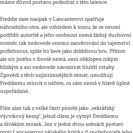
máme důvod postavu podezírat z této latence.
Freddie zase naopak v Lancasterovi spatřuje
náhradního otce, ale vzhledem k tomu, že se neumí
podřídit autoritě a jeho osobnost nemá žádný duchovní
rozměr, tak nedovede onomu zasvěcování do tajemství
podlehnout, spíše ho bere jako dráždivou hru. Přitom
ale nic jiného v životě nemá, není obklopen nikým
blízkým a ani nedovede navazovat hlubší vztahy.
Zpovědi z těch nejintimnějších témat, umožňují
Freddiemu mluvit o něčem, co sám nemá v hlavě úplně
uspořádané.
Film sám tak z velké části působí jako „sektářský
výcvikový kemp“, jehož cílem je vymýt Freddiemu
a divákům mozek. Jen v jedné dvou scénách postaví
proti Lancasterovi nějakého kritika či pochybovače jeho