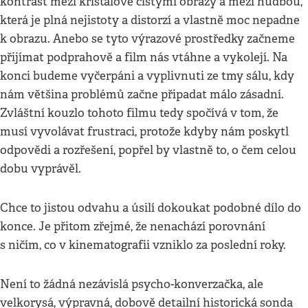
kontrast mezi křišťálově čistými obrazy a mezi hudbou,
která je plná nejistoty a distorzí a vlastně moc nepadne
k obrazu. Anebo se tyto výrazové prostředky začneme
přijímat podprahově a film nás vtáhne a vykolejí. Na
konci budeme vyčerpáni a vyplivnuti ze tmy sálu, kdy
nám většina problémů začne připadat málo zásadní.
Zvláštní kouzlo tohoto filmu tedy spočívá v tom, že
musí vyvolávat frustraci, protože kdyby nám poskytl
odpovědi a rozřešení, popřel by vlastně to, o čem celou
dobu vyprávěl.
Chce to jistou odvahu a úsilí dokoukat podobné dílo do
konce. Je přitom zřejmé, že nenachází porovnání
s ničím, co v kinematografii vzniklo za poslední roky.
Není to žádná nezávislá psycho-konverzačka, ale
velkorysá, výpravná, dobově detailní historická sonda