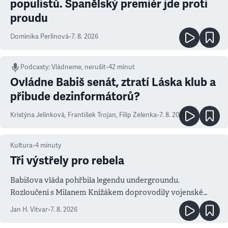
populistů. Španělský premiér jde proti
proudu
Dominika Perlínová
•
7. 8. 2026
Podcasty
:
Vládneme, nerušit
•
42 minut
Ovládne Babiš senát, ztratí Láska klub a
přibude dezinformátorů?
Kristýna Jelínková
,
František Trojan
,
Filip Zelenka
•
7. 8. 2026
Kultura
•
4
minuty
Tři výstřely pro rebela
Babišova vláda pohřbila legendu undergroundu.
Rozloučení s Milanem Knížákem doprovodily vojenské
salvy i kritika pokrokářů
Jan H. Vitvar
•
7. 8. 2026