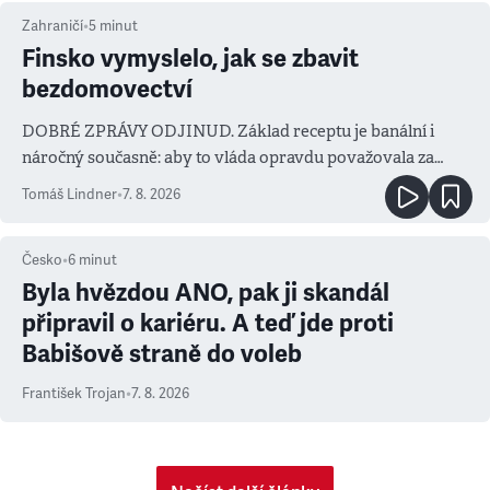
Zahraničí
•
5
minut
Finsko vymyslelo, jak se zbavit
bezdomovectví
DOBRÉ ZPRÁVY ODJINUD. Základ receptu je banální i
náročný současně: aby to vláda opravdu považovala za
prioritu
Tomáš Lindner
•
7. 8. 2026
Česko
•
6
minut
Byla hvězdou ANO, pak ji skandál
připravil o kariéru. A teď jde proti
Babišově straně do voleb
František Trojan
•
7. 8. 2026