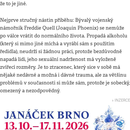
že to je jiné.
Nejprve stručný nástin příběhu: Bývalý vojenský
námořník Freddie Quell (Joaquin Phoenix) se nemůže
po válce vrátit do normálního života. Propadá alkoholu
(který si mimo jiné míchá a vyrábí sám s použitím
ředidla), neudrží si žádnou práci, protože bezdůvodně
napadá lidi, jeho sexuální nadrženost má vyloženě
zvířecí rozměry. Je to ztracenec, který sice v sobě má
nějaké nedávné a možná i dávné trauma, ale za většinu
problémů v současnosti si může sám, protože je sobecký,
omezený a nezodpovědný.
↓ INZERCE