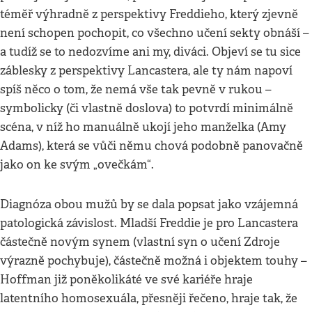
téměř výhradně z perspektivy Freddieho, který zjevně
není schopen pochopit, co všechno učení sekty obnáší –
a tudíž se to nedozvíme ani my, diváci. Objeví se tu sice
záblesky z perspektivy Lancastera, ale ty nám napoví
spíš něco o tom, že nemá vše tak pevně v rukou –
symbolicky (či vlastně doslova) to potvrdí minimálně
scéna, v níž ho manuálně ukojí jeho manželka (Amy
Adams), která se vůči němu chová podobně panovačně
jako on ke svým „ovečkám“.
Diagnóza obou mužů by se dala popsat jako vzájemná
patologická závislost. Mladší Freddie je pro Lancastera
částečně novým synem (vlastní syn o učení Zdroje
výrazně pochybuje), částečně možná i objektem touhy –
Hoffman již poněkolikáté ve své kariéře hraje
latentního homosexuála, přesněji řečeno, hraje tak, že