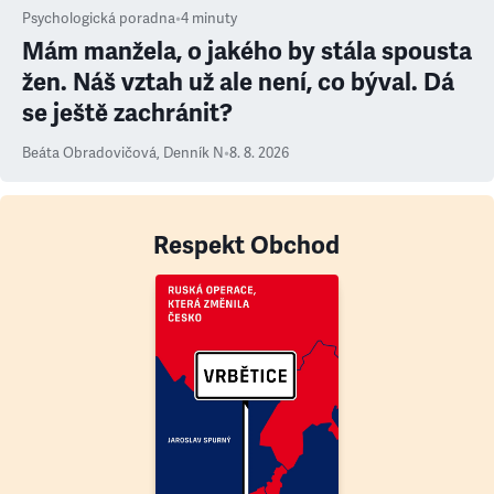
Psychologická poradna
•
4
minuty
Mám manžela, o jakého by stála spousta
žen. Náš vztah už ale není, co býval. Dá
se ještě zachránit?
Beáta Obradovičová
,
Denník N
•
8. 8. 2026
Respekt Obchod