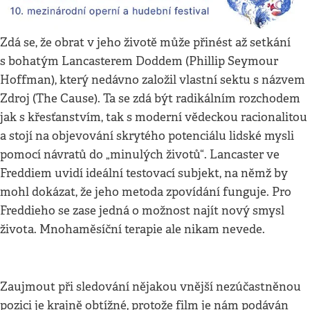
Zdá se, že obrat v jeho životě může přinést až setkání
s bohatým Lancasterem Doddem (Phillip Seymour
Hoffman), který nedávno založil vlastní sektu s názvem
Zdroj (The Cause). Ta se zdá být radikálním rozchodem
jak s křesťanstvím, tak s moderní vědeckou racionalitou
a stojí na objevování skrytého potenciálu lidské mysli
pomocí návratů do „minulých životů“. Lancaster ve
Freddiem uvidí ideální testovací subjekt, na němž by
mohl dokázat, že jeho metoda zpovídání funguje. Pro
Freddieho se zase jedná o možnost najít nový smysl
života. Mnohaměsíční terapie ale nikam nevede.
Zaujmout při sledování nějakou vnější nezúčastněnou
pozici je krajně obtížné, protože film je nám podáván