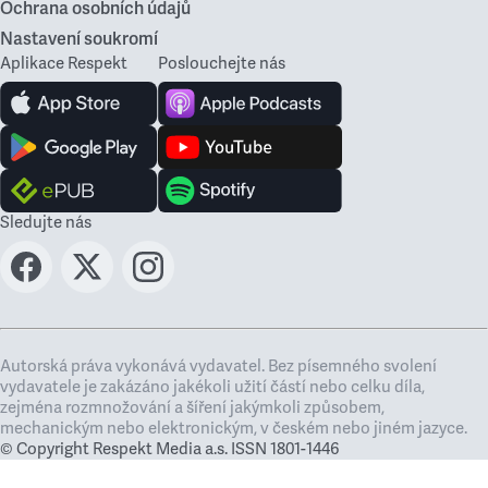
Ochrana osobních údajů
Nastavení soukromí
Aplikace Respekt
Poslouchejte nás
Sledujte nás
Autorská práva vykonává vydavatel. Bez písemného svolení
vydavatele je zakázáno jakékoli užití částí nebo celku díla,
zejména rozmnožování a šíření jakýmkoli způsobem,
mechanickým nebo elektronickým, v českém nebo jiném jazyce.
© Copyright Respekt Media a.s. ISSN 1801-1446