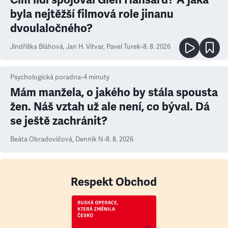
byla nejtěžší filmová role jinanu
dvoulaločného?
Jindřiška Bláhová
,
Jan H. Vitvar
,
Pavel Turek
•
8. 8. 2026
Psychologická poradna
•
4
minuty
Mám manžela, o jakého by stála spousta
žen. Náš vztah už ale není, co býval. Dá
se ještě zachránit?
Beáta Obradovičová
,
Denník N
•
8. 8. 2026
Respekt Obchod