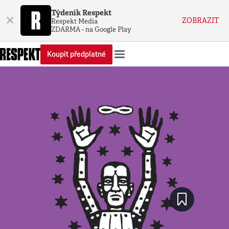
Týdeník Respekt
×
ZOBRAZIT
Respekt Media
ZDARMA - na Google Play
Koupit předplatné