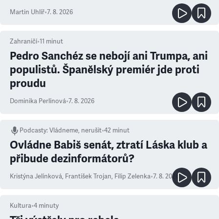
Martin Uhlíř
•
7. 8. 2026
Zahraničí
•
11
minut
Pedro Sanchéz se nebojí ani Trumpa, ani
populistů. Španělský premiér jde proti
proudu
Dominika Perlínová
•
7. 8. 2026
Podcasty
:
Vládneme, nerušit
•
42 minut
Ovládne Babiš senát, ztratí Láska klub a
přibude dezinformátorů?
Kristýna Jelínková
,
František Trojan
,
Filip Zelenka
•
7. 8. 2026
Kultura
•
4
minuty