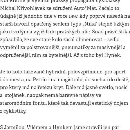
Konkrétně je vyvinul pražský propagátor cyklolásky
Michal Křivohlávek ze sdružení Auto*Mat. Začalo to
údajně již jednoho dne v roce 1997, kdy poprvé nasedá na
starší favorit opatřený sedlem typu „štika“ stejně úzkým
jako tvrdým a vyjíždí do pražských ulic. Snad právě štika
způsobila, že své staré kolo začal obměňovat – sedlo
vyměnil za polstrovanější, pneumatiky za masivnější a
odpruženější, rám za bytelnější. Až z toho byl Hynek.
Je to kolo takzvaně hybridní, polovzpřímené, pro sport
i do města, na Petřín i na magistrálu, do sucha i do deště,
pro který má na řetězu kryt. Dále má jasné světlo, nosič
a stojánek, naopak nemá barevné nápisy ve
staromódním fontu, které tak devastují estetický dojem
z cyklistiky.
S Jarmilou, Vilémem a Hynkem jsme strávili jen pár