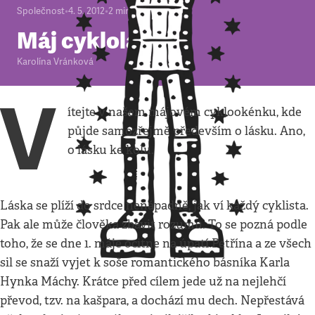
Společnost
•
4. 5. 2012
•
2
minuty
Máj cyklolásky
Karolína Vránková
V
ítejte v našem májovém cyklookénku, kde
půjde samozřejmě především o lásku. Ano,
o lásku ke kolu.
Láska se plíží do srdce nenápadně, jak ví každý cyklista.
Pak ale může člověka zbavit rozumu. To se pozná podle
toho, že se dne 1. máje ocitne na úpatí Petřína a ze všech
sil se snaží vyjet k soše romantického básníka Karla
Hynka Máchy. Krátce před cílem jede už na nejlehčí
převod, tzv. na kašpara, a dochází mu dech. Nepřestává