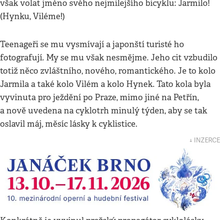
však volat jméno svého nejmilejšího bicyklu: Jarmilo!
(Hynku, Viléme!)
Teenageři se mu vysmívají a japonští turisté ho
fotografují. My se mu však nesmějme. Jeho cit vzbudilo
totiž něco zvláštního, nového, romantického. Je to kolo
Jarmila a také kolo Vilém a kolo Hynek. Tato kola byla
vyvinuta pro ježdění po Praze, mimo jiné na Petřín,
a nově uvedena na cyklotrh minulý týden, aby se tak
oslavil máj, měsíc lásky k cyklistice.
↓ INZERCE