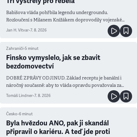
Tři výstřely pro rebela
Babišova vláda pohřbila legendu undergroundu.
Rozloučení s Milanem Knížákem doprovodily vojenské
salvy i kritika pokrokářů
Jan H. Vitvar
•
7. 8. 2026
Zahraničí
•
5
minut
Finsko vymyslelo, jak se zbavit
bezdomovectví
DOBRÉ ZPRÁVY ODJINUD. Základ receptu je banální i
náročný současně: aby to vláda opravdu považovala za
prioritu
Tomáš Lindner
•
7. 8. 2026
Česko
•
6
minut
Byla hvězdou ANO, pak ji skandál
připravil o kariéru. A teď jde proti