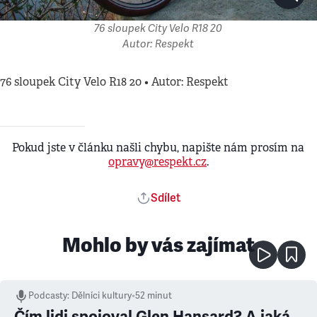
76 sloupek City Velo R18 20
Autor: Respekt
76 sloupek City Velo R18 20 • Autor: Respekt
Pokud jste v článku našli chybu, napište nám prosím na
opravy@respekt.cz
.
Sdílet
Mohlo by vás zajímat
Podcasty
:
Dělníci kultury
•
52 minut
Čím lidi spojoval Glen Hansard? A jaká