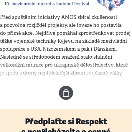
Před spuštěním iniciativy AMOS sbíral zkušenosti
a pozvolna rozjížděl projekty, ale invaze ho postavila
do přímé akce. Nejdříve pomáhal zprostředkovat prodej
těžké vojenské techniky Kyjevu na základě mezivládní
spolupráce s USA, Nizozemskem a pak i Dánskem.
Následně se středobodem snažení stalo shánění
velkorážní munice pro ukrajinské dělostřelectvo, které
je spolu s drony nejdůležitější zbraní současné války.
Předplaťte si Respekt
a nepřicházejte o cenné