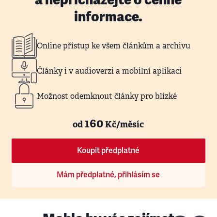
informace.
Online přístup ke všem článkům a archivu
Články i v audioverzi a mobilní aplikaci
Možnost odemknout články pro blízké
160
od
Kč/měsíc
Koupit předplatné
Mám předplatné, přihlásím se