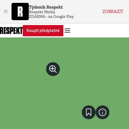
Týdeník Respekt
×
ZOBRAZIT
Respekt Media
ZDARMA - na Google Play
Koupit předplatné