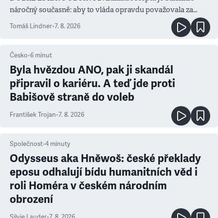
náročný současně: aby to vláda opravdu považovala za
prioritu
Tomáš Lindner
•
7. 8. 2026
Česko
•
6
minut
Byla hvězdou ANO, pak ji skandál
připravil o kariéru. A teď jde proti
Babišově straně do voleb
František Trojan
•
7. 8. 2026
Společnost
•
4
minuty
Odysseus aka Hněwoš: české překlady
eposu odhalují bídu humanitních věd i
roli Homéra v českém národním
obrození
Silvie Lauder
•
7. 8. 2026