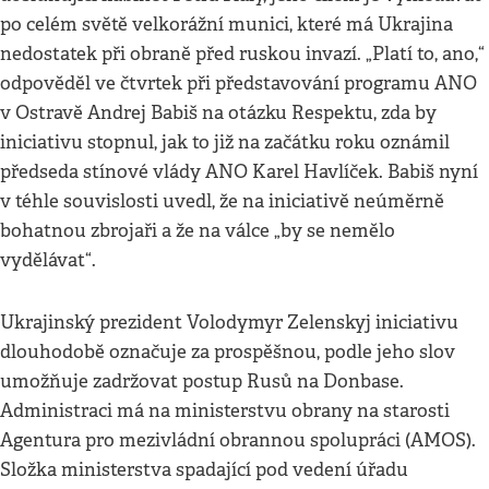
po celém světě velkorážní munici, které má Ukrajina
nedostatek při obraně před ruskou invazí. „Platí to, ano,“
odpověděl ve čtvrtek při představování programu ANO
v Ostravě Andrej Babiš na otázku Respektu, zda by
iniciativu stopnul, jak to již na začátku roku oznámil
předseda stínové vlády ANO Karel Havlíček. Babiš nyní
v téhle souvislosti uvedl, že na iniciativě neúměrně
bohatnou zbrojaři a že na válce „by se nemělo
vydělávat“.
Ukrajinský prezident Volodymyr Zelenskyj iniciativu
dlouhodobě označuje za prospěšnou, podle jeho slov
umožňuje zadržovat postup Rusů na Donbase.
Administraci má na ministerstvu obrany na starosti
Agentura pro mezivládní obrannou spolupráci (AMOS).
Složka ministerstva spadající pod vedení úřadu