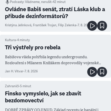
Podcasty
:
Vládneme, nerušit
•
42 minut
Ovládne Babiš senát, ztratí Láska klub a
přibude dezinformátorů?
Kristýna Jelínková
,
František Trojan
,
Filip Zelenka
•
7. 8. 2026
Kultura
•
4
minuty
Tři výstřely pro rebela
Babišova vláda pohřbila legendu undergroundu.
Rozloučení s Milanem Knížákem doprovodily vojenské
salvy i kritika pokrokářů
Jan H. Vitvar
•
7. 8. 2026
Zahraničí
•
5
minut
Finsko vymyslelo, jak se zbavit
bezdomovectví
DOBRÉ ZPRÁVY ODJINUD. Základ receptu je banální i