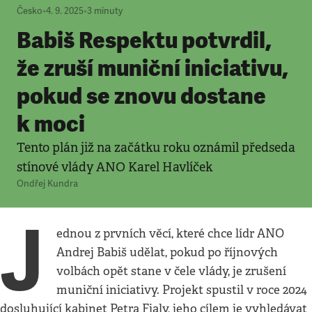
Česko
•
4. 9. 2025
•
3
minuty
Babiš Respektu potvrdil,
že zruší muniční iniciativu,
pokud se znovu dostane
k moci
Tento plán již na začátku roku oznámil předseda
stínové vlády ANO Karel Havlíček
Ondřej Kundra
J
ednou z prvních věcí, které chce lídr ANO
Andrej Babiš udělat, pokud po říjnových
volbách opět stane v čele vlády, je zrušení
muniční iniciativy. Projekt spustil v roce 2024
dosluhující kabinet Petra Fialy, jeho cílem je vyhledávat