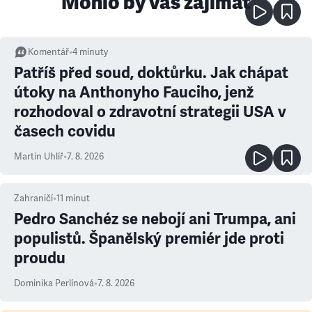
Mohlo by vás zajímat
Komentář
•
4
minuty
Patříš před soud, doktůrku. Jak chápat
útoky na Anthonyho Fauciho, jenž
rozhodoval o zdravotní strategii USA v
časech covidu
Martin Uhlíř
•
7. 8. 2026
Zahraničí
•
11
minut
Pedro Sanchéz se nebojí ani Trumpa, ani
populistů. Španělský premiér jde proti
proudu
Dominika Perlínová
•
7. 8. 2026