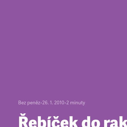
Bez peněz
•
26. 1. 2010
•
2
minuty
Řebíček do ra