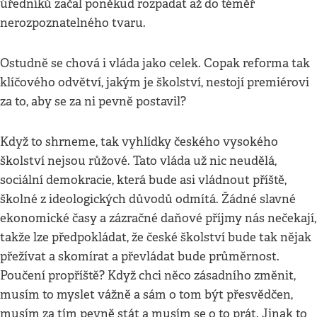
úředníků začal poněkud rozpadat až do téměř
nerozpoznatelného tvaru.
Ostudně se chová i vláda jako celek. Copak reforma tak
klíčového odvětví, jakým je školství, nestojí premiérovi
za to, aby se za ni pevně postavil?
Když to shrneme, tak vyhlídky českého vysokého
školství nejsou růžové. Tato vláda už nic neudělá,
sociální demokracie, která bude asi vládnout příště,
školné z ideologických důvodů odmítá. Žádné slavné
ekonomické časy a zázračné daňové příjmy nás nečekají,
takže lze předpokládat, že české školství bude tak nějak
přežívat a skomírat a převládat bude průměrnost.
Poučení propříště? Když chci něco zásadního změnit,
musím to myslet vážně a sám o tom být přesvědčen,
musím za tím pevně stát a musím se o to prát. Jinak to