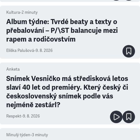
Kultura
•
2
minuty
Album týdne: Tvrdé beaty a texty o
přebalování – P/\ST balancuje mezi
rapem a rodičovstvím
Eliška Palušová
•
9. 8. 2026
Anketa
Snímek Vesničko má středisková letos
slaví 40 let od premiéry. Který český či
československý snímek podle vás
nejméně zestárl?
Respekt
•
9. 8. 2026
Minulý týden
•
3
minuty