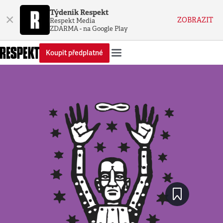
Týdeník Respekt
×
ZOBRAZIT
Respekt Media
ZDARMA - na Google Play
Koupit předplatné