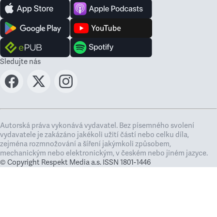
Sledujte nás
Autorská práva vykonává vydavatel. Bez písemného svolení
vydavatele je zakázáno jakékoli užití částí nebo celku díla,
zejména rozmnožování a šíření jakýmkoli způsobem,
mechanickým nebo elektronickým, v českém nebo jiném jazyce.
© Copyright Respekt Media a.s. ISSN 1801-1446