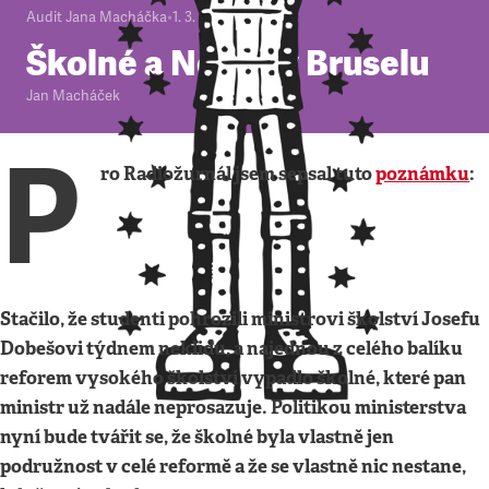
Audit Jana Macháčka
•
1. 3. 2012
•
5
minut
Školné a Nečas v Bruselu
Jan Macháček
P
ro Radiožurnál jsem sepsal tuto
poznámku
:
Stačilo, že studenti pohrozili ministrovi školství Josefu
Dobešovi týdnem neklidu, a najednou z celého balíku
reforem vysokého školství vypadlo školné, které pan
ministr už nadále neprosazuje. Politikou ministerstva
nyní bude tvářit se, že školné byla vlastně jen
podružnost v celé reformě a že se vlastně nic nestane,