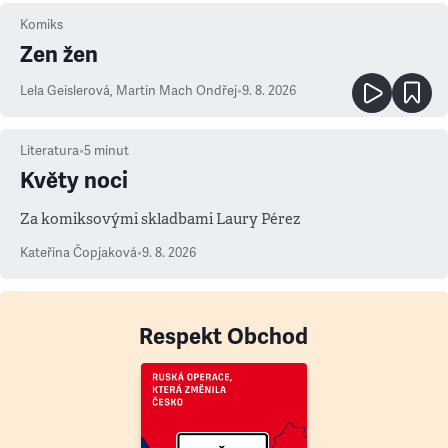
Komiks
Zen žen
Lela Geislerová
,
Martin Mach Ondřej
•
9. 8. 2026
Literatura
•
5
minut
Květy noci
Za komiksovými skladbami Laury Pérez
Kateřina Čopjaková
•
9. 8. 2026
Respekt Obchod