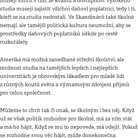
musejí smířit s tím, že kvalitu a dostupnost vysokého
studia musejí zajistit všichni daňoví poplatníci, tedy i ti,
kteří se na studia nedostali. Ve Skandinávii také školné
nemají, ale tamější politická kultura neumožní, aby se
prostředky daňových poplatníků někde po cestě
rozkutálely.
Amerika má možná zanedbané střední školství, ale
možnost studia na tamějších lepších i nejlepších
univerzitách je obrovským lákadlem pro mladé lidi
z různých koutů světa a významným zdrojem příjmů
pro celou společnost.
Můžeme to chtít tak či onak, se školným i bez něj. Když
už se však politik rozhodne pro školné, má za ním stát
a má ho hájit. Když se mu to nepovede, má odejít. Pokud
se rozhodne svou věc hájit, může donekonečna