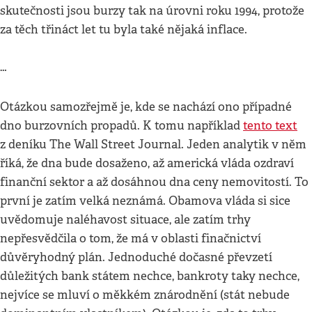
skutečnosti jsou burzy tak na úrovni roku 1994, protože
za těch třináct let tu byla také nějaká inflace.
…
Otázkou samozřejmě je, kde se nachází ono případné
dno burzovních propadů. K tomu například
tento text
z deníku The Wall Street Journal. Jeden analytik v něm
říká, že dna bude dosaženo, až americká vláda ozdraví
finanční sektor a až dosáhnou dna ceny nemovitostí. To
první je zatím velká neznámá. Obamova vláda si sice
uvědomuje naléhavost situace, ale zatím trhy
nepřesvědčila o tom, že má v oblasti finačnictví
důvěryhodný plán. Jednoduché dočasné převzetí
důležitých bank státem nechce, bankroty taky nechce,
nejvíce se mluví o měkkém znárodnění (stát nebude