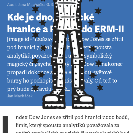
Audit Jana Macháčka
•
3. 3. 2009
•
4
minuty
Kde je dno, magické
hranice a Polsko do ERM-II
[image id="120824790"]Index Dow Jones se zřítil
pod hranici 7.000 bodů, limit, který spousta
analytiků považovala za určitý symbolický,
magický či psychologický bod. Dow se nakonec
propadl dokonce až na 6.800 bodů, světové
burzy ho pochopitelně následovaly. Od teď to
prý bude opravdu vážné…
Jan Macháček
I
ndex Dow Jones se zřítil pod hranici 7.000 bodů,
limit, který spousta analytiků považovala za