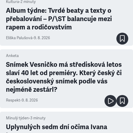
Kultura
•
2
minuty
Album týdne: Tvrdé beaty a texty o
přebalování – P/\ST balancuje mezi
rapem a rodičovstvím
Eliška Palušová
•
9. 8. 2026
Anketa
Snímek Vesničko má středisková letos
slaví 40 let od premiéry. Který český či
československý snímek podle vás
nejméně zestárl?
Respekt
•
9. 8. 2026
Minulý týden
•
3
minuty
Uplynulých sedm dní očima Ivana