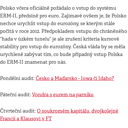
Polsko včera oficiálně požádalo o vstup do systému
ERM-II, předsíně pro euro. Zajímavé ovšem je, že Polsko
nechce urychlit vstup do eurozóny, se kterým stále
počítá v roce 2012. Předpokladem vstupu do chráněného
“hada v úzkém tunelu” je ale zrušení kriteria kursové
stability pro vstup do eurozóny. Česká vláda by se měla
urychleně zabývat tím, co bude případný vstup Polska
do ERM-II znamenat pro nás.
Pondělní audit:
Česko a Maďarsko - Iowa či Idaho?
Páteční audit:
Vondra s eurem na parníku
Čtvrteční audit:
O soukromém kapitálu, dvojkolejné
Francii a Klausovi v FT