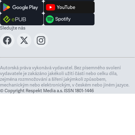
Sledujte nás
Autorská práva vykonává vydavatel. Bez písemného svolení
vydavatele je zakázáno jakékoli užití částí nebo celku díla,
zejména rozmnožování a šíření jakýmkoli způsobem,
mechanickým nebo elektronickým, v českém nebo jiném jazyce.
© Copyright Respekt Media a.s. ISSN 1801-1446