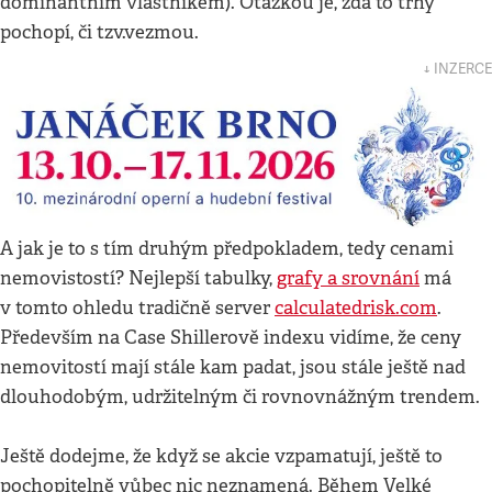
dominantním vlastníkem). Otázkou je, zda to trhy
pochopí, či tzv.vezmou.
↓ INZERCE
A jak je to s tím druhým předpokladem, tedy cenami
nemovistostí? Nejlepší tabulky,
grafy a srovnání
má
v tomto ohledu tradičně server
calculatedrisk.com
.
Především na Case Shillerově indexu vidíme, že ceny
nemovitostí mají stále kam padat, jsou stále ještě nad
dlouhodobým, udržitelným či rovnovnážným trendem.
Ještě dodejme, že když se akcie vzpamatují, ještě to
pochopitelně vůbec nic neznamená. Během Velké