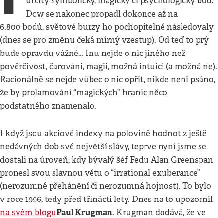
určitý symbolický, magický či psychologický bod.
Dow se nakonec propadl dokonce až na
6.800 bodů, světové burzy ho pochopitelně následovaly
(dnes se pro změnu čeká mírný vzestup). Od teď to prý
bude opravdu vážné… Inu nejde o nic jiného než
pověrčivost, čarování, magii, možná intuici (a možná ne).
Racionálně se nejde vůbec o nic opřít, nikde není psáno,
že by prolamování “magických” hranic něco
podstatného znamenalo.
I když jsou akciové indexy na polovině hodnot z ještě
nedávných dob své největší slávy, teprve nyní jsme se
dostali na úroveň, kdy bývalý šéf Fedu Alan Greenspan
pronesl svou slavnou větu o “irrational exuberance”
(nerozumné přehánění či nerozumná hojnost). To bylo
v roce 1996, tedy před třinácti lety. Dnes na to upozornil
Paul Krugman
na svém blogu
. Krugman dodává, že ve