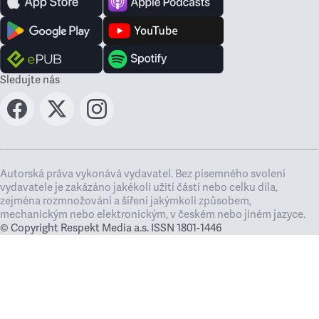
Sledujte nás
Autorská práva vykonává vydavatel. Bez písemného svolení
vydavatele je zakázáno jakékoli užití částí nebo celku díla,
zejména rozmnožování a šíření jakýmkoli způsobem,
mechanickým nebo elektronickým, v českém nebo jiném jazyce.
© Copyright Respekt Media a.s. ISSN 1801-1446