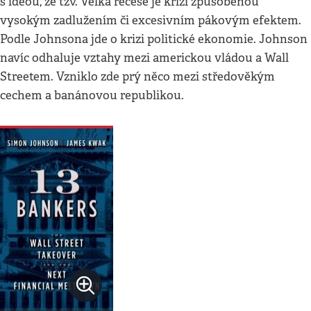
s ideou, že tzv. Velká recese je krizí způsobenou
vysokým zadlužením či excesivním pákovým efektem.
Podle Johnsona jde o krizi politické ekonomie. Johnson
navíc odhaluje vztahy mezi americkou vládou a Wall
Streetem. Vzniklo zde prý něco mezi středověkým
cechem a banánovou republikou.