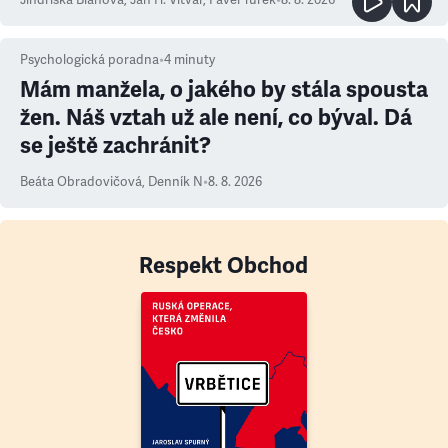
Jindřiška Bláhová
,
Jan H. Vitvar
,
Pavel Turek
•
8. 8. 2026
Psychologická poradna
•
4
minuty
Mám manžela, o jakého by stála spousta
žen. Náš vztah už ale není, co býval. Dá
se ještě zachránit?
Beáta Obradovičová
,
Denník N
•
8. 8. 2026
Respekt Obchod