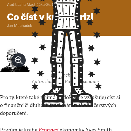
Audit Jana Macháčka
•
26. 5. 2010
•
2
minuty
Co číst v krizi o krizi
Jan Macháček
Jan Macháček
Autor: ilustrace: Pavel Reisenauer
Pro ty, které také zajímá (či dokonce vzrušuje) číst si
o finanční či dluhové krizi mám několik čerstvých
doporučení.
Econned
Prvním je kniha
ekonomky Yves Smith