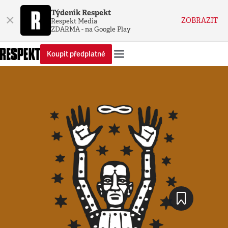
Týdeník Respekt
×
ZOBRAZIT
Respekt Media
ZDARMA - na Google Play
Koupit předplatné