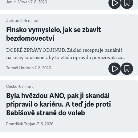
Jan H. Vitvar
•
7. 8. 2026
Zahraničí
•
5
minut
Finsko vymyslelo, jak se zbavit
bezdomovectví
DOBRÉ ZPRÁVY ODJINUD. Základ receptu je banální i
náročný současně: aby to vláda opravdu považovala za
prioritu
Tomáš Lindner
•
7. 8. 2026
Česko
•
6
minut
Byla hvězdou ANO, pak ji skandál
připravil o kariéru. A teď jde proti
Babišově straně do voleb
František Trojan
•
7. 8. 2026