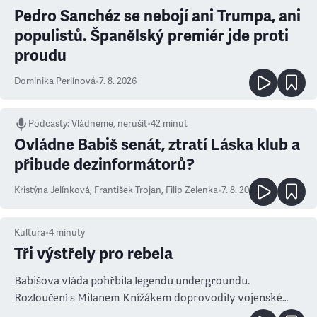
Pedro Sanchéz se nebojí ani Trumpa, ani
populistů. Španělský premiér jde proti
proudu
Dominika Perlínová
•
7. 8. 2026
Podcasty
:
Vládneme, nerušit
•
42 minut
Ovládne Babiš senát, ztratí Láska klub a
přibude dezinformátorů?
Kristýna Jelínková
,
František Trojan
,
Filip Zelenka
•
7. 8. 2026
Kultura
•
4
minuty
Tři výstřely pro rebela
Babišova vláda pohřbila legendu undergroundu.
Rozloučení s Milanem Knížákem doprovodily vojenské
salvy i kritika pokrokářů