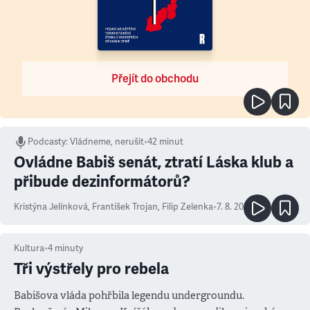
Přejít do obchodu
Podcasty
:
Vládneme, nerušit
•
42 minut
Ovládne Babiš senát, ztratí Láska klub a
přibude dezinformátorů?
Kristýna Jelínková
,
František Trojan
,
Filip Zelenka
•
7. 8. 2026
Kultura
•
4
minuty
Tři výstřely pro rebela
Babišova vláda pohřbila legendu undergroundu.