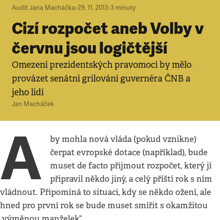
Audit Jana Macháčka
•
29. 11. 2013
•
3
minuty
Cizí rozpočet aneb Volby v
červnu jsou logičtější
Omezení prezidentských pravomocí by mělo
provázet senátní grilování guvernéra ČNB a
jeho lidí
Jan Macháček
A
by mohla nová vláda (pokud vznikne)
čerpat evropské dotace (například), bude
muset de facto přijmout rozpočet, který jí
připravil někdo jiný, a celý příští rok s ním
vládnout. Připomíná to situaci, kdy se někdo ožení, ale
hned pro první rok se bude muset smířit s okamžitou
„výměnou manželek“.