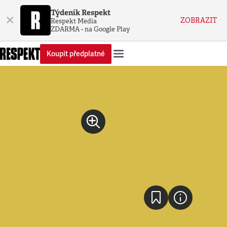
Týdeník Respekt
×
ZOBRAZIT
Respekt Media
ZDARMA - na Google Play
Koupit předplatné