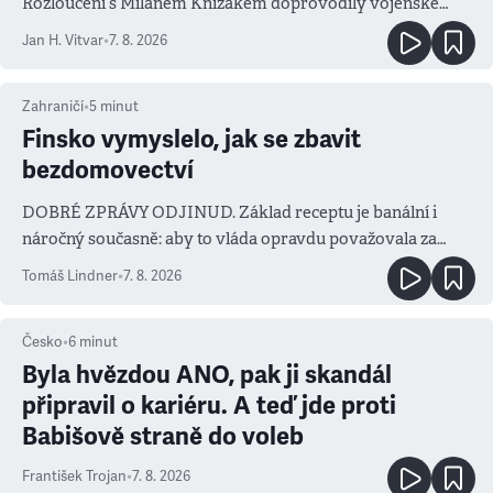
Rozloučení s Milanem Knížákem doprovodily vojenské
salvy i kritika pokrokářů
Jan H. Vitvar
•
7. 8. 2026
Zahraničí
•
5
minut
Finsko vymyslelo, jak se zbavit
bezdomovectví
DOBRÉ ZPRÁVY ODJINUD. Základ receptu je banální i
náročný současně: aby to vláda opravdu považovala za
prioritu
Tomáš Lindner
•
7. 8. 2026
Česko
•
6
minut
Byla hvězdou ANO, pak ji skandál
připravil o kariéru. A teď jde proti
Babišově straně do voleb
František Trojan
•
7. 8. 2026