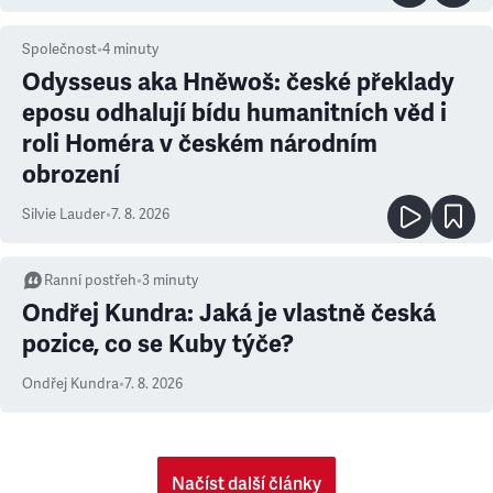
Společnost
•
4
minuty
Odysseus aka Hněwoš: české překlady
eposu odhalují bídu humanitních věd i
roli Homéra v českém národním
obrození
Silvie Lauder
•
7. 8. 2026
Ranní postřeh
•
3
minuty
Ondřej Kundra: Jaká je vlastně česká
pozice, co se Kuby týče?
Ondřej Kundra
•
7. 8. 2026
Načíst další články