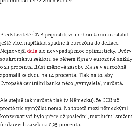
přítomnosti televizních kamer.
…
Představitelé ČNB připustili, že mohou korunu oslabit
ještě více, například spadne-li eurozóna do deflace.
Nejnovější
data
ale nevypadají moc optimisticky. Úvěry
soukromému sektoru se během října v eurozóně snížily
o 2,1 procenta. Růst měnové zásoby M3 se v eurozóně
zpomalil ze dvou na 1,4 procenta. Tlak na to, aby
Evropská centrální banka něco „vymyslela“, narůstá.
Ale stejně tak narůstá tlak (v Německu), že ECB už
prostě nic vymýšlet nemá. Na tapetě mezi německými
konzervativci bylo přece už poslední „revoluční“ snížení
úrokových sazeb na 0,25 procenta.