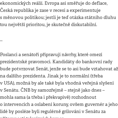
ekonomických reálií. Evropa asi směřuje do deflace,
Česká republika je zase v recesi a experimentuje
s měnovou politikou; jestli je teď otázka státního dluhu
tou největší prioritou, je skutečně diskutabilní.
…
Poslanci a senátoři připravují návrhy, které omezí
prezidentské pravomoci. Kandidáty do bankovní rady
bude potvrzovat Senát, jenže se to asi bude vztahovat až
na dalšího prezidenta. Jinak je to normální (třeba
v USA), možná by ale také byla vhodná veřejná slyšení
v Senátu. ČNB by samozřejmě – stejně jako dnes –
mohla sama (a třeba i překvapivě) rozhodnout
o intervencích a oslabení koruny, ovšem guvernér a jeho
lidé by posléze byli regulérně grilováni v Senátu za