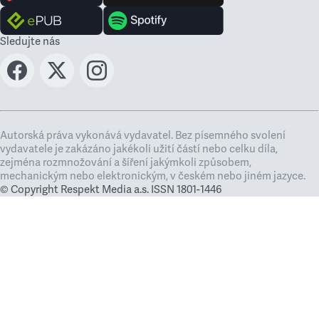
Sledujte nás
Autorská práva vykonává vydavatel. Bez písemného svolení
vydavatele je zakázáno jakékoli užití částí nebo celku díla,
zejména rozmnožování a šíření jakýmkoli způsobem,
mechanickým nebo elektronickým, v českém nebo jiném jazyce.
© Copyright Respekt Media a.s. ISSN 1801-1446