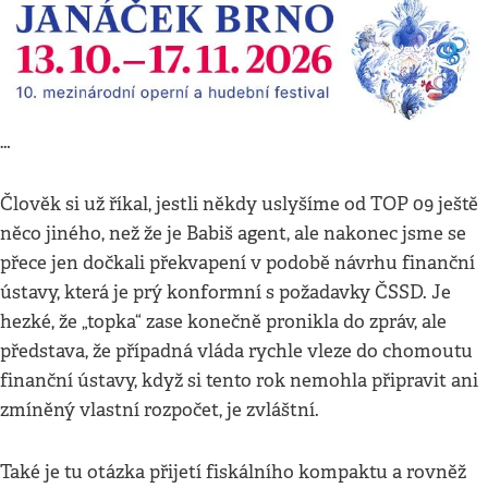
…
Člověk si už říkal, jestli někdy uslyšíme od TOP 09 ještě
něco jiného, než že je Babiš agent, ale nakonec jsme se
přece jen dočkali překvapení v podobě návrhu finanční
ústavy, která je prý konformní s požadavky ČSSD. Je
hezké, že „topka“ zase konečně pronikla do zpráv, ale
představa, že případná vláda rychle vleze do chomoutu
finanční ústavy, když si tento rok nemohla připravit ani
zmíněný vlastní rozpočet, je zvláštní.
Také je tu otázka přijetí fiskálního kompaktu a rovněž