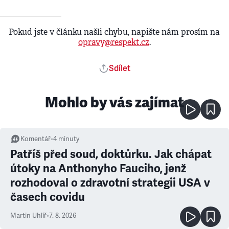
Pokud jste v článku našli chybu, napište nám prosím na
opravy@respekt.cz
.
Sdílet
Mohlo by vás zajímat
Komentář
•
4
minuty
Patříš před soud, doktůrku. Jak chápat
útoky na Anthonyho Fauciho, jenž
rozhodoval o zdravotní strategii USA v
časech covidu
Martin Uhlíř
•
7. 8. 2026