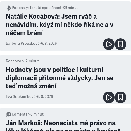
Podcasty
:
Tekutá společnost
•
39 minut
Natálie Kocábová: Jsem rváč a
nenávidím, když mi někdo říká ne a v
něčem brání
Barbora Kroužková
•
6. 8. 2026
Rozhovor
•
12
minut
Hodnoty jsou v politice i kulturní
diplomacii přítomné vždycky. Jen se
teď možná změní
Eva Soukeníková
•
6. 8. 2026
Komentář
•
8
minut
Ján Markoš: Neonacista má právo na