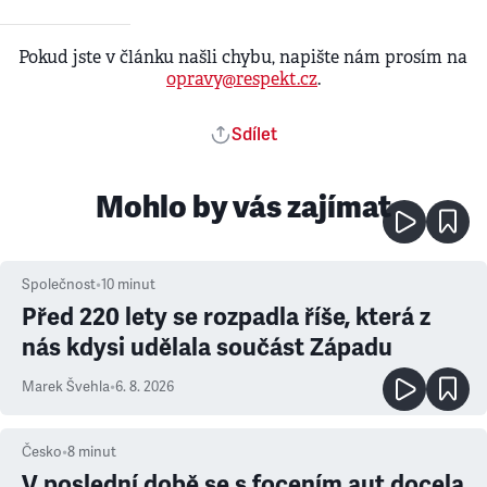
Pokud jste v článku našli chybu, napište nám prosím na
opravy@respekt.cz
.
Sdílet
Mohlo by vás zajímat
Společnost
•
10
minut
Před 220 lety se rozpadla říše, která z
nás kdysi udělala součást Západu
Marek Švehla
•
6. 8. 2026
Česko
•
8
minut
V poslední době se s focením aut docela