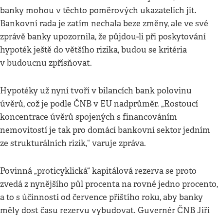
banky mohou v těchto poměrových ukazatelích jít.
Bankovní rada je zatím nechala beze změny, ale ve své
zprávě banky upozornila, že půjdou-li při poskytování
hypoték ještě do většího rizika, budou se kritéria
v budoucnu zpřísňovat.
Hypotéky už nyní tvoří v bilancích bank polovinu
úvěrů, což je podle ČNB v EU nadprůměr. „Rostoucí
koncentrace úvěrů spojených s financováním
nemovitostí je tak pro domácí bankovní sektor jedním
ze strukturálních rizik,“ varuje zpráva.
Povinná „proticyklická“ kapitálová rezerva se proto
zvedá z nynějšího půl procenta na rovné jedno procento,
a to s účinností od července příštího roku, aby banky
měly dost času rezervu vybudovat. Guvernér ČNB Jiří