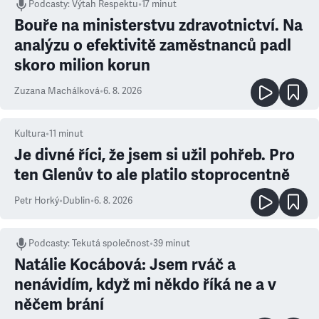
Podcasty
:
Výtah Respektu
•
17 minut
Bouře na ministerstvu zdravotnictví. Na
analýzu o efektivitě zaměstnanců padl
skoro milion korun
Zuzana Machálková
•
6. 8. 2026
Kultura
•
11
minut
Je divné říci, že jsem si užil pohřeb. Pro
ten Glenův to ale platilo stoprocentně
Petr Horký
•
Dublin
•
6. 8. 2026
Podcasty
:
Tekutá společnost
•
39 minut
Natálie Kocábová: Jsem rváč a
nenávidím, když mi někdo říká ne a v
něčem brání