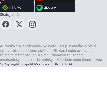
Sledujte nás
Autorská práva vykonává vydavatel. Bez písemného svolení
vydavatele je zakázáno jakékoli užití částí nebo celku díla,
zejména rozmnožování a šíření jakýmkoli způsobem,
mechanickým nebo elektronickým, v českém nebo jiném jazyce.
© Copyright Respekt Media a.s. ISSN 1801-1446