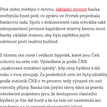
Plné znění zveřejní v červnu,
základní shrnutí
banka
zveřejnila hned poté, co zprávu ve čtvrtek projednala
bankovní rada. Spolu s dokumentem rada schválila také
zdvojnásobení povinné kapitálové rezervy, kterou musí
banky ukládat stranou, aby byla zajištěna jejich
odolnost proti realitní bublině.
S růstem cen roste i velikost hypoték, které jsou Češi
ochotni na sebe vzít. Výsledkem je podle ČNB
„opakované roztáčení spirály“, kdy ceny bydlení a dál
ruku v ruce stoupají. Za posledních osm let byty zdražily
podle statistik ČNB o 70 procent, tedy výrazně víc než
vzrostly příjmy. Banka tím jinými slovy dává za pravdu
všeobecně známému jevu, že dostupnost vlastního
bydlení je čím dál horší a že na tom nic nezměnila ani
pandemie a s ní spojený ekonomický útlum.