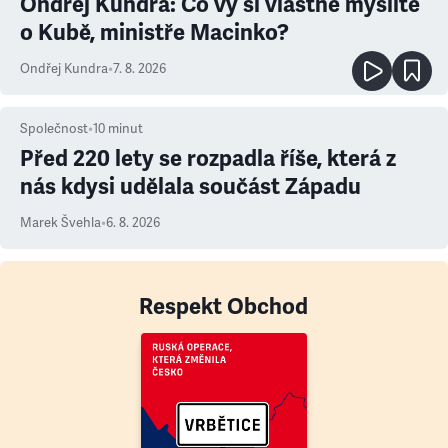
Ondřej Kundra: Co vy si vlastně myslíte
o Kubě, ministře Macinko?
Ondřej Kundra
•
7. 8. 2026
Společnost
•
10
minut
Před 220 lety se rozpadla říše, která z
nás kdysi udělala součást Západu
Marek Švehla
•
6. 8. 2026
Respekt Obchod