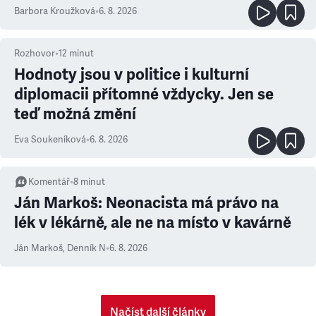
Barbora Kroužková
•
6. 8. 2026
Rozhovor
•
12
minut
Hodnoty jsou v politice i kulturní
diplomacii přítomné vždycky. Jen se
teď možná změní
Eva Soukeníková
•
6. 8. 2026
Komentář
•
8
minut
Ján Markoš: Neonacista má právo na
lék v lékárně, ale ne na místo v kavárně
Ján Markoš
,
Denník N
•
6. 8. 2026
Načíst další články