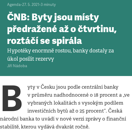
Agenda
•
27. 5. 2021
•
3
minuty
ČNB: Byty jsou místy
předražené až o čtvrtinu,
roztáčí se spirála
Hypotéky enormně rostou, banky dostaly za
úkol posílit rezervy
Jiří Nádoba
B
yty v Česku jsou podle centrální banky
v průměru nadhodnocené o 18 procent a „ve
vybraných lokalitách s vysokým podílem
investičních bytů až o 25 procent“. Česká
národní banka to uvádí v nové verzi zprávy o finanční
stabilitě, kterou vydává dvakrát ročně.