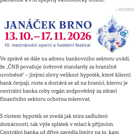
↓ INZERCE
Ve zprávě se dále na adresu bankovního sektoru uvádí,
že „ČNB považuje úvěrové standardy za hraničně
uvolněné“ – jinými slovy velikost hypoték, které klienti
bank čerpají, roste a dostává se až na hranici, kterou je
centrální banka coby orgán zodpovědný za zdraví
finančního sektoru ochotna tolerovat.
S růstem hypoték se zvedá jak míra zadlužení
domácností, tak výše splátek v relaci k příjmům.
Centrální banka už dříve zavedla limity na to, kam