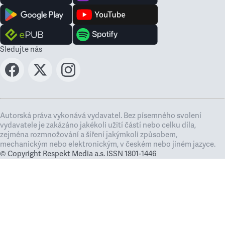
Sledujte nás
Autorská práva vykonává vydavatel. Bez písemného svolení
vydavatele je zakázáno jakékoli užití částí nebo celku díla,
zejména rozmnožování a šíření jakýmkoli způsobem,
mechanickým nebo elektronickým, v českém nebo jiném jazyce.
© Copyright Respekt Media a.s. ISSN 1801-1446