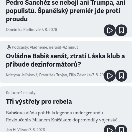
Pedro Sanchéz se nebojí ani Trumpa, ani
populistů. Španělský premiér jde proti
proudu
Dominika Perlínová
•
7. 8. 2026
Podcasty
:
Vládneme, nerušit
•
42 minut
Ovládne Babiš senát, ztratí Láska klub a
přibude dezinformátorů?
Kristýna Jelínková
,
František Trojan
,
Filip Zelenka
•
7. 8. 2026
Kultura
•
4
minuty
Tři výstřely pro rebela
Babišova vláda pohřbila legendu undergroundu.
Rozloučení s Milanem Knížákem doprovodily vojenské
salvy i kritika pokrokářů
Jan H. Vitvar
•
7. 8. 2026