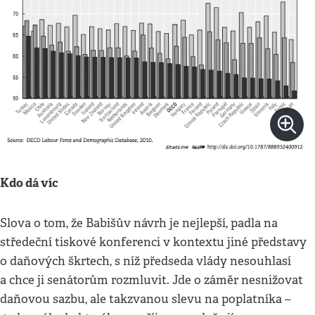
Kdo dá víc
Slova o tom, že Babišův návrh je nejlepší, padla na
středeční tiskové konferenci v kontextu jiné představy
o daňových škrtech, s níž předseda vlády nesouhlasí
a chce ji senátorům rozmluvit. Jde o záměr nesnižovat
daňovou sazbu, ale takzvanou slevu na poplatníka –