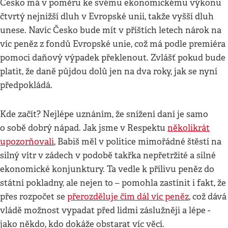
Česko má v poměru ke svému ekonomickému výkonu
čtvrtý nejnižší dluh v Evropské unii, takže vyšší dluh
unese. Navíc Česko bude mít v příštích letech nárok na
víc peněz z fondů Evropské unie, což má podle premiéra
pomoci daňový výpadek překlenout. Zvlášť pokud bude
platit, že daně půjdou dolů jen na dva roky, jak se nyní
předpokládá.
Kde začít? Nejlépe uznáním, že snížení daní je samo
o sobě dobrý nápad. Jak jsme v Respektu
několikrát
upozorňovali
, Babiš měl v politice mimořádné štěstí na
silný vítr v zádech v podobě takřka nepřetržité a silné
ekonomické konjunktury. Ta vedle k přílivu peněz do
státní pokladny, ale nejen to – pomohla zastínit i fakt, že
přes rozpočet se
přerozděluje čím dál víc peněz
, což dává
vládě možnost vypadat před lidmi záslužněji a lépe -
jako někdo, kdo dokáže obstarat víc věcí.