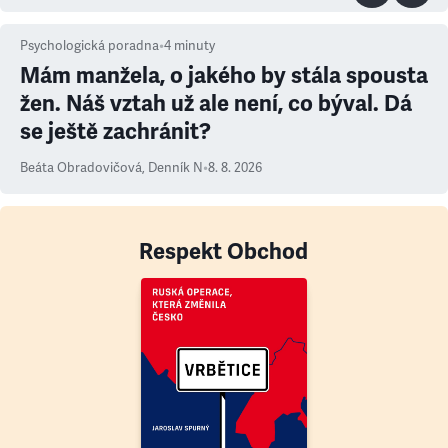
Psychologická poradna
•
4
minuty
Mám manžela, o jakého by stála spousta
žen. Náš vztah už ale není, co býval. Dá
se ještě zachránit?
Beáta Obradovičová
,
Denník N
•
8. 8. 2026
Respekt Obchod