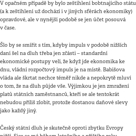
V opačném případě by bylo zeštíhlení bobtnajícího státu
(a k zeštíhlení už dochází i v jiných sférách ekonomiky)
opravdové, ale v nynější podobě se jen účet posouvá
v čase.
Šlo by se smířit s tím, kdyby impuls v podobě nižších
daní šel na dluh třeba jen zčásti – standardní
ekonomické postupy velí, že když jde ekonomika ke
dnu, vládní rozpočtový impuls je na místě. Babišova
vláda ale škrtat nechce téměř nikde a nepokrytě mluví
o tom, že na dluh půjde vše. Výjimkou je jen zmražení
platů státních zaměstnanců, kteří se ale tentokrát
nebudou příliš zlobit, protože dostanou daňové slevy
jako každý jiný.
Český státní dluh je skutečně oproti zbytku Evropy