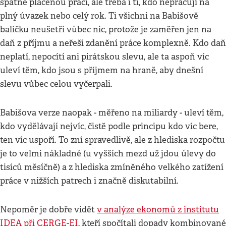
špatně placenou práci, ale třeba i ti, kdo nepracují na
plný úvazek nebo celý rok. Ti všichni na Babišově
balíčku neušetří vůbec nic, protože je zaměřen jen na
daň z příjmu a neřeší zdanění práce komplexně. Kdo daň
neplatí, nepocítí ani pirátskou slevu, ale ta aspoň víc
uleví těm, kdo jsou s příjmem na hraně, aby dnešní
slevu vůbec celou vyčerpali.
Babišova verze naopak - měřeno na miliardy - uleví těm,
kdo vydělávají nejvíc, čistě podle principu kdo víc bere,
ten víc uspoří. To zní spravedlivě, ale z hlediska rozpočtu
je to velmi nákladné (u vyšších mezd už jdou úlevy do
tisíců měsíčně) a z hlediska zmíněného velkého zatížení
práce v nižších patrech i značně diskutabilní.
Nepoměr je dobře vidět
v analýze ekonomů z institutu
IDEA při CERGE-EI
, kteří spočítali dopady kombinované