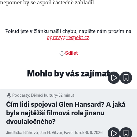
nepoměr by se aspoň částečně zahladil.
Pokud jste v článku našli chybu, napište nám prosím na
opravy@respekt.cz
.
Sdílet
Mohlo by vás zajímat
Podcasty
:
Dělníci kultury
•
52 minut
Čím lidi spojoval Glen Hansard? A jaká
byla nejtěžší filmová role jinanu
dvoulaločného?
Jindřiška Bláhová
,
Jan H. Vitvar
,
Pavel Turek
•
8. 8. 2026