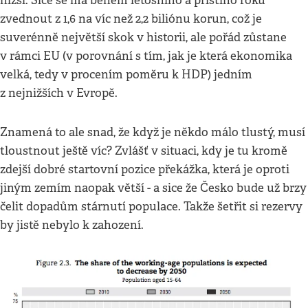
nižší. Sice se má během letošního a příštího roku
zvednout z 1,6 na víc než 2,2 biliónu korun, což je
suverénně největší skok v historii, ale pořád zůstane
v rámci EU (v porovnání s tím, jak je která ekonomika
velká, tedy v procením poměru k HDP) jedním
z nejnižších v Evropě.
Znamená to ale snad, že když je někdo málo tlustý, musí
tloustnout ještě víc? Zvlášť v situaci, kdy je tu kromě
zdejší dobré startovní pozice překážka, která je oproti
jiným zemím naopak větší - a sice že Česko bude už brzy
čelit dopadům stárnutí populace. Takže šetřit si rezervy
by jistě nebylo k zahození.