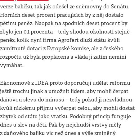
verze balíčku, tak jak odešel ze sněmovny do Senátu.
Horních deset procent pracujících by z něj dostalo
pětinu peněz. Naopak na spodních deset procent by
zbylo jen 0,1 procenta – tedy shodou okolností stejně
peněz, kolik nyní firma Agrofert dluží státu kvůli
zamítnuté dotaci z Evropské komise, ale z českého
rozpočtu už byla proplacena a vláda ji zatím nemíní
vymáhat.
Ekonomové z IDEA proto doporučují udělat reformu
ještě trochu jinak a umožnit lidem, aby mohli čerpat
daňovou slevu do mínusu – tedy pokud ji nezvládnou
kvůli nízkému příjmu vyčerpat celou, aby mohli dostat
zbytek od státu jako vratku. Podobný princip funguje
dnes u slev na děti. Pak by nejchudší vrstvy měly
z daňového balíku víc než dnes a výše zmíněný