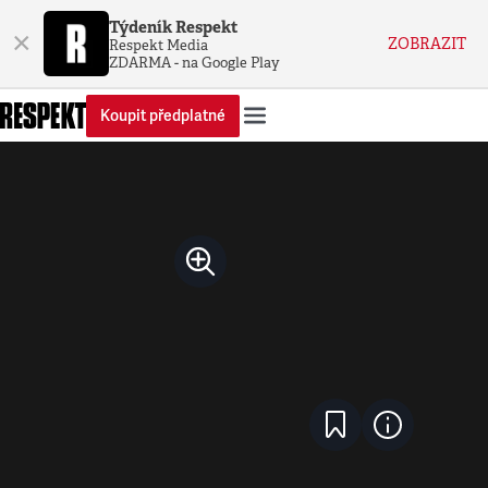
Týdeník Respekt
×
ZOBRAZIT
Respekt Media
ZDARMA - na Google Play
Koupit předplatné