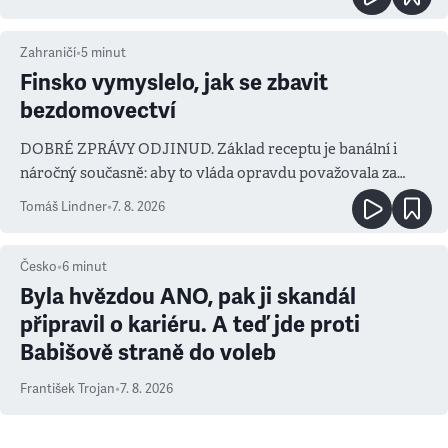
Zahraničí
•
5
minut
Finsko vymyslelo, jak se zbavit
bezdomovectví
DOBRÉ ZPRÁVY ODJINUD. Základ receptu je banální i
náročný současně: aby to vláda opravdu považovala za
prioritu
Tomáš Lindner
•
7. 8. 2026
Česko
•
6
minut
Byla hvězdou ANO, pak ji skandál
připravil o kariéru. A teď jde proti
Babišově straně do voleb
František Trojan
•
7. 8. 2026