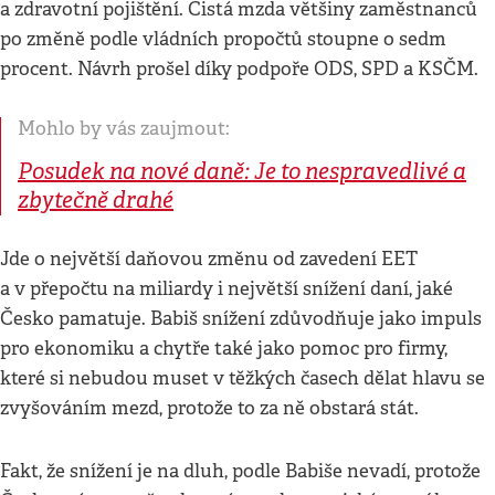
a zdravotní pojištění. Čistá mzda většiny zaměstnanců
po změně podle vládních propočtů stoupne o sedm
procent. Návrh prošel díky podpoře ODS, SPD a KSČM.
Mohlo by vás zaujmout:
Posudek na nové daně: Je to nespravedlivé a
zbytečně drahé
Jde o největší daňovou změnu od zavedení EET
a v přepočtu na miliardy i největší snížení daní, jaké
Česko pamatuje. Babiš snížení zdůvodňuje jako impuls
pro ekonomiku a chytře také jako pomoc pro firmy,
které si nebudou muset v těžkých časech dělat hlavu se
zvyšováním mezd, protože to za ně obstará stát.
Fakt, že snížení je na dluh, podle Babiše nevadí, protože