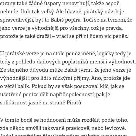
strany také žádné úspory nenavrhují, takže aspoň
nebude dluh tak velký. Ale hlavně, pirátský návrh je
spravedlivější, byť to Babiš popírá. Točí se na tvrzení, že
jeho verze je výhodnější pro všechny, což je pravda,
protože je také dražší – vrací se při ní lidem víc peněz.
U pirátské verze je na stole peněz méně, logicky tedy je
tedy z pohledu daňových poplatníků menší i výhodnost.
Ze stejného důvodu může Babiš tvrdit, že jeho verze je
výhodnější i pro lidi s nízkými příjmy. Ano, protože jde
o větší balík. Pokud by se však posuzoval klíč, jak se
ušetřené peníze dělí napříč společností, pak je
solidárnost jasně na straně Pirátů.
V tomto bodě se hodnocení může rozdělit podle toho,
zda někdo smýšlí takzvaně pravicově, nebo levicově.