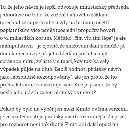
To, že jeho návrh je lepší, odvozuje ministerský předseda
jednoduše od toho, že zúžení daňového základu
(přechod ze superhrubé mzdy na hrubou) ušetří
poplatníkům více peněz (poslední propočty hovoří
o 72 miliardách korun). Měřítko „čím víc, tím lépe“ je ale
manipulativní – je zjevné, že snižování daní nemůže jít
donekonečna a je při jeho hledání potřeba najít
správnou míru, zvláště v situaci, kdy takřka celý
výpadek půjde na dluh. Babiš hodnotí pirátský návrh
jako „absolutně nezodpovědný“, ale jen proto, že ho
přičítá k tomu, co navrhuje sám. Kde je psáno, že by
nešlo jeho návrh za ten pirátský vyměnit?
Pokud by bylo na výběr jen mezi těmito dvěma verzemi,
je ve skutečnosti je pirátský návrh rozumnější. Za prvé,
pro rozpočet není tak drahý. Piráti ani další opoziční