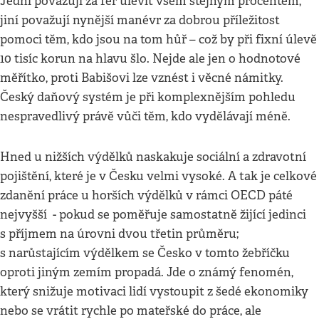
Jedni považují za fér ulevit všem stejným procentem,
jiní považují nynější manévr za dobrou příležitost
pomoci těm, kdo jsou na tom hůř – což by při fixní úlevě
10 tisíc korun na hlavu šlo. Nejde ale jen o hodnotové
měřítko, proti Babišovi lze vznést i věcné námitky.
Český daňový systém je při komplexnějším pohledu
nespravedlivý právě vůči těm, kdo vydělávají méně.
Hned u nižších výdělků naskakuje sociální a zdravotní
pojištění, které je v Česku velmi vysoké. A tak je celkové
zdanění práce u horších výdělků v rámci OECD páté
nejvyšší - pokud se poměřuje samostatně žijící jedinci
s příjmem na úrovni dvou třetin průměru;
s narůstajícím výdělkem se Česko v tomto žebříčku
oproti jiným zemím propadá. Jde o známý fenomén,
který snižuje motivaci lidí vystoupit z šedé ekonomiky
nebo se vrátit rychle po mateřské do práce, ale