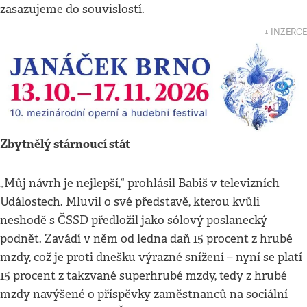
zasazujeme do souvislostí.
↓ INZERCE
Zbytnělý stárnoucí stát
„Můj návrh je nejlepší,“ prohlásil Babiš v televizních
Událostech. Mluvil o své představě, kterou kvůli
neshodě s ČSSD předložil jako sólový poslanecký
podnět. Zavádí v něm od ledna daň 15 procent z hrubé
mzdy, což je proti dnešku výrazné snížení – nyní se platí
15 procent z takzvané superhrubé mzdy, tedy z hrubé
mzdy navýšené o příspěvky zaměstnanců na sociální