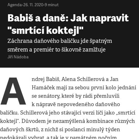
Agenda
•
26. 11. 2020
•
9
minut
Babiš a daně: Jak napravit
"smrtící koktejl"
Záchrana daňového balíčku jde špatným
směrem a premiér to šikovně zamlžuje
Jiří Nádoba
A
ndrej Babiš, Alena Schillerová a Jan
Hamáček mají za sebou první kolo jednání
se senátory, které by rádi přemluvili
k nápravě nepovedeného daňového
balíčku. Schillerová jeho stávající verzi líčí jako „smrtící
koktejl“. Důvodem je nezamýšlená kombinace různých
daňových škrtů, z nichž si poslanci minulý týden
nedokázali vybrat, a tak je v památném nočním