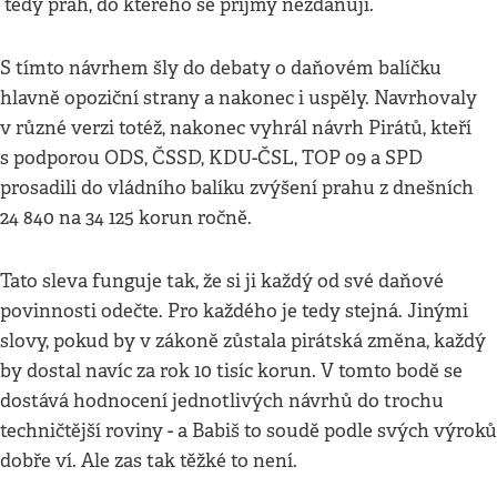
tedy práh, do kterého se příjmy nezdaňují.
S tímto návrhem šly do debaty o daňovém balíčku
hlavně opoziční strany a nakonec i uspěly. Navrhovaly
v různé verzi totéž, nakonec vyhrál návrh Pirátů, kteří
s podporou ODS, ČSSD, KDU-ČSL, TOP 09 a SPD
prosadili do vládního balíku zvýšení prahu z dnešních
24 840 na 34 125 korun ročně.
Tato sleva funguje tak, že si ji každý od své daňové
povinnosti odečte. Pro každého je tedy stejná. Jinými
slovy, pokud by v zákoně zůstala pirátská změna, každý
by dostal navíc za rok 10 tisíc korun. V tomto bodě se
dostává hodnocení jednotlivých návrhů do trochu
techničtější roviny - a Babiš to soudě podle svých výroků
dobře ví. Ale zas tak těžké to není.