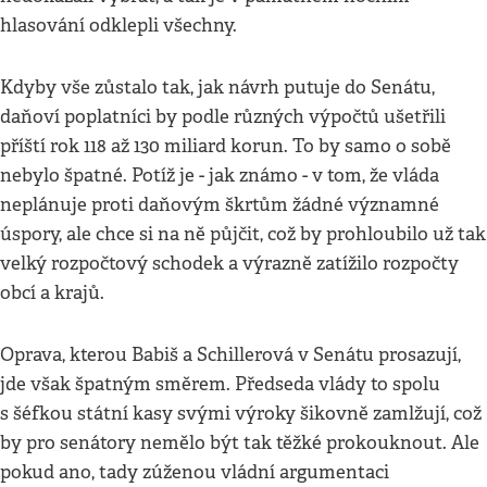
hlasování odklepli všechny.
Kdyby vše zůstalo tak, jak návrh putuje do Senátu,
daňoví poplatníci by podle různých výpočtů ušetřili
příští rok 118 až 130 miliard korun. To by samo o sobě
nebylo špatné. Potíž je - jak známo - v tom, že vláda
neplánuje proti daňovým škrtům žádné významné
úspory, ale chce si na ně půjčit, což by prohloubilo už tak
velký rozpočtový schodek a výrazně zatížilo rozpočty
obcí a krajů.
Oprava, kterou Babiš a Schillerová v Senátu prosazují,
jde však špatným směrem. Předseda vlády to spolu
s šéfkou státní kasy svými výroky šikovně zamlžují, což
by pro senátory nemělo být tak těžké prokouknout. Ale
pokud ano, tady zúženou vládní argumentaci