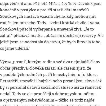
odpověď zní ano. Pětiletá Míša a čtyřletý Davídek jsou
konečně v postýlce a pro tři starší děti manželů
Součkových nastává vzácná chvíle, kdy mohou mít
rodiče jen pro sebe. Tedy – velmi krátká chvíle. Ivana
Součková působí vyčerpaně a unaveně zívá. „Je to
záhul,“ přiznává matka, „občas mi docházejí rezervy. Ale
ještě jsem se nedostala do stavu, že bych litovala toho,
co jsme udělali.“
Výraz „prcani“, kterým rodina své dva nejmladší členy
občas přezdívá, člověka zarazí, ale časem zjistí, že
v podobných rodinách patří k nezbytnému folkloru.
Retardéři, smraďoši, hajzlíci nebo prcani jsou slova, jež
by si personál ústavů sociálních služeb asi za rámeček
nedal. Tady se ale pronášejí s dobromyslnou něhou
a oprávněným sebevědomím – těžko se totiž najde