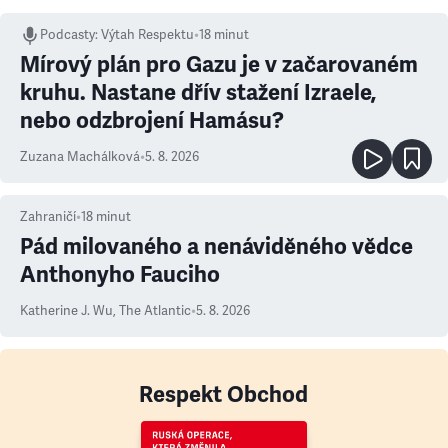
Podcasty
:
Výtah Respektu
•
18 minut
Mírový plán pro Gazu je v začarovaném
kruhu. Nastane dřív stažení Izraele,
nebo odzbrojení Hamásu?
Zuzana Machálková
•
5. 8. 2026
Zahraničí
•
18
minut
Pád milovaného a nenáviděného vědce
Anthonyho Fauciho
Katherine J. Wu
,
The Atlantic
•
5. 8. 2026
Respekt Obchod