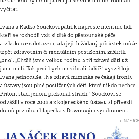
někdo, kdo by mohl jadrnější slovník těmhle rodinám
vyčítat.
Ivana a Radko Součkovi patří k naprosté menšině lidí,
kteří se rozhodli vzít si dítě do pěstounské péče
a v kolonce s dotazem, zda jejich žádaný přírůstek může
trpět zdravotním či mentálním postižením, zaškrtli
„ano“. „Chtěli jsme velkou rodinu a tři zdravé děti už
jsme měli. Tak proč bychom si brali další?“ vysvětluje
Ivana jednoduše. „Na zdravá miminka se čekají fronty
a ústavy jsou plné postižených dětí, které nikdo nechce.
Přitom stačí jenom překonat strach.“ Součkovi se
odvážili v roce 2008 a z kojeneckého ústavu si přivezli
domů prvního chlapečka s Downovým syndromem.
↓ INZERCE