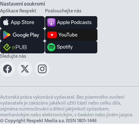
Nastavení soukromí
Aplikace Respekt
Poslouchejte nás
Sledujte nás
Autorská práva vykonává vydavatel. Bez písemného svolení
vydavatele je zakázáno jakékoli užití částí nebo celku díla,
zejména rozmnožování a šíření jakýmkoli způsobem,
mechanickým nebo elektronickým, v českém nebo jiném jazyce.
© Copyright Respekt Media a.s. ISSN 1801-1446