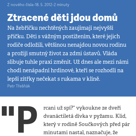
Z nového čísla
•
18. 5. 2012
•
2
minuty
Ztracené děti jdou domů
Na žebříčku nechtěných zaujímají nejvyšší
příčku. Děti s vážným postižením, které jejich
rodiče odložili, většinou nenajdou novou rodinu
a prožijí smutný život za zdmi ústavů. Vláda
slibuje tuhle praxi změnit. Už dnes ale mezi námi
chodí nenápadní hrdinové, kteří se rozhodli na
lepší zítřky nečekat s rukama v klíně.
Petr Třešňák
"P
rcani už spí?“ vykoukne ze dveří
dvanáctiletá dívka v pyžamu. Klid,
který v rodině Součkových před pár
minutami nastal, naznačuje, že