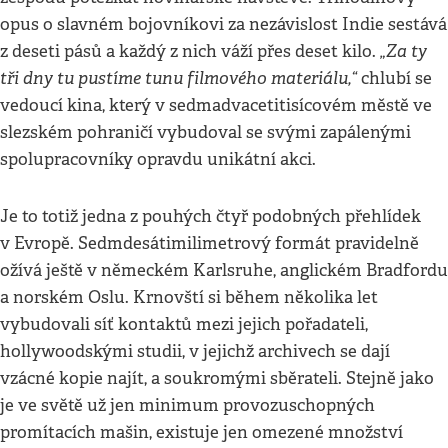
opus o slavném bojovníkovi za nezávislost Indie sestává
„Za ty
z deseti pásů a každý z nich váží přes deset kilo.
tři dny tu pustíme tunu filmového materiálu,“
chlubí se
vedoucí kina, který v sedmadvacetitisícovém městě ve
slezském pohraničí vybudoval se svými zapálenými
spolupracovníky opravdu unikátní akci.
Je to totiž jedna z pouhých čtyř podobných přehlídek
v Evropě. Sedmdesátimilimetrový formát pravidelně
ožívá ještě v německém Karlsruhe, anglickém Bradfordu
a norském Oslu. Krnovští si během několika let
vybudovali síť kontaktů mezi jejich pořadateli,
hollywoodskými studii, v jejichž archivech se dají
vzácné kopie najít, a soukromými sběrateli. Stejně jako
je ve světě už jen minimum provozuschopných
promítacích mašin, existuje jen omezené množství