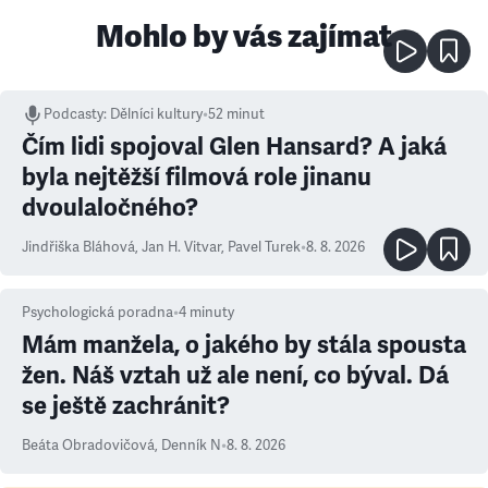
Mohlo by vás zajímat
Podcasty
:
Dělníci kultury
•
52 minut
Čím lidi spojoval Glen Hansard? A jaká
byla nejtěžší filmová role jinanu
dvoulaločného?
Jindřiška Bláhová
,
Jan H. Vitvar
,
Pavel Turek
•
8. 8. 2026
Psychologická poradna
•
4
minuty
Mám manžela, o jakého by stála spousta
žen. Náš vztah už ale není, co býval. Dá
se ještě zachránit?
Beáta Obradovičová
,
Denník N
•
8. 8. 2026