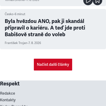
Tomáš Lindner
•
7. 8. 2026
Česko
•
6
minut
Byla hvězdou ANO, pak ji skandál
připravil o kariéru. A teď jde proti
Babišově straně do voleb
František Trojan
•
7. 8. 2026
Načíst další články
Respekt
Redakce
Kontakty