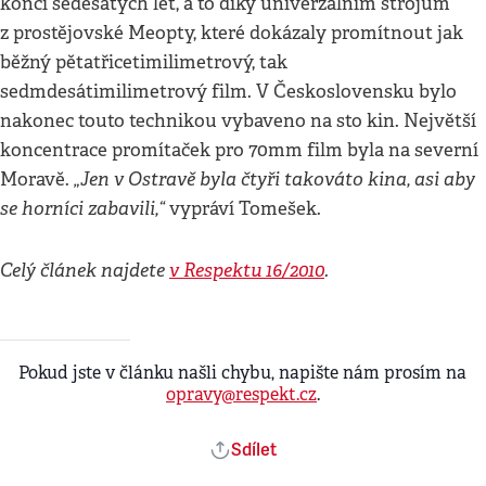
konci šedesátých let, a to díky univerzálním strojům
z prostějovské Meopty, které dokázaly promítnout jak
běžný pětatřicetimilimetrový, tak
sedmdesátimilimetrový film. V Československu bylo
nakonec touto technikou vybaveno na sto kin. Největší
koncentrace promítaček pro 70mm film byla na severní
„Jen v Ostravě byla čtyři takováto kina, asi aby
Moravě.
se horníci zabavili,“
vypráví Tomešek.
Celý článek najdete
v Respektu 16/2010
.
Pokud jste v článku našli chybu, napište nám prosím na
opravy@respekt.cz
.
Sdílet