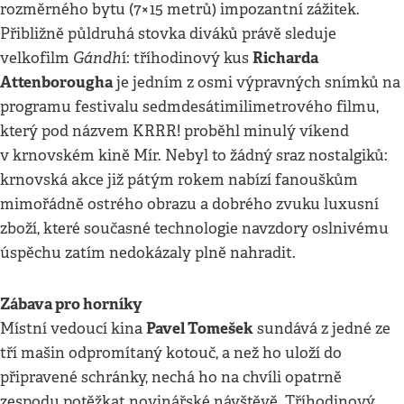
rozměrného bytu (7×15 metrů) impozantní zážitek.
Přibližně půldruhá stovka diváků právě sleduje
Gándh
Richarda
velkofilm
í: tříhodinový kus
Attenborougha
je jedním z osmi výpravných snímků na
programu festivalu sedmdesátimilimetrového filmu,
který pod názvem KRRR! proběhl minulý víkend
v krnovském kině Mír. Nebyl to žádný sraz nostalgiků:
krnovská akce již pátým rokem nabízí fanouškům
mimořádně ostrého obrazu a dobrého zvuku luxusní
zboží, které současné technologie navzdory oslnivému
úspěchu zatím nedokázaly plně nahradit.
Zábava pro horníky
Pavel Tomešek
Místní vedoucí kina
sundává z jedné ze
tří mašin odpromítaný kotouč, a než ho uloží do
připravené schránky, nechá ho na chvíli opatrně
zespodu potěžkat novinářské návštěvě. Tříhodinový