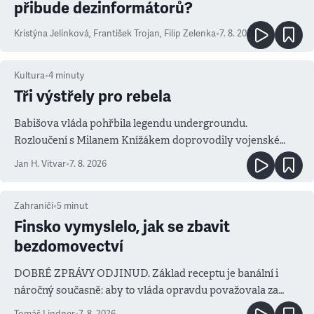
přibude dezinformátorů?
Kristýna Jelínková
,
František Trojan
,
Filip Zelenka
•
7. 8. 2026
Kultura
•
4
minuty
Tři výstřely pro rebela
Babišova vláda pohřbila legendu undergroundu.
Rozloučení s Milanem Knížákem doprovodily vojenské
salvy i kritika pokrokářů
Jan H. Vitvar
•
7. 8. 2026
Zahraničí
•
5
minut
Finsko vymyslelo, jak se zbavit
bezdomovectví
DOBRÉ ZPRÁVY ODJINUD. Základ receptu je banální i
náročný současně: aby to vláda opravdu považovala za
prioritu