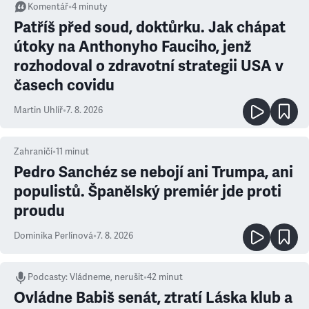
Komentář
•
4
minuty
Patříš před soud, doktůrku. Jak chápat
útoky na Anthonyho Fauciho, jenž
rozhodoval o zdravotní strategii USA v
časech covidu
Martin Uhlíř
•
7. 8. 2026
Zahraničí
•
11
minut
Pedro Sanchéz se nebojí ani Trumpa, ani
populistů. Španělský premiér jde proti
proudu
Dominika Perlínová
•
7. 8. 2026
Podcasty
:
Vládneme, nerušit
•
42 minut
Ovládne Babiš senát, ztratí Láska klub a