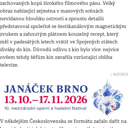
zachovaných kopií širokého filmového pásu. Velký
obraz nabízející zejména v masových scénách
nevídanou hloubku ostrosti a spoustu detailů
představoval společně se šestikanálovým magnetickým
zvukem a zahnutým plátnem kouzelný recept, který
měl v padesátých letech vrátit ve Spojených státech
diváky do kin. Důvodů odlivu z kin bylo více: nejvíce
ovšem tehdy šéfům kin zavařila vzrůstající obliba
televize.
↓ INZERCE
V někdejším Československu se formátu začalo dařit na