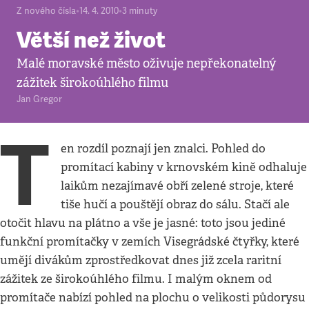
Z nového čísla
•
14. 4. 2010
•
3
minuty
Větší než život
Malé moravské město oživuje nepřekonatelný
zážitek širokoúhlého filmu
Jan Gregor
T
en rozdíl poznají jen znalci. Pohled do
promítací kabiny v krnovském kině odhaluje
laikům nezajímavé obří zelené stroje, které
tiše hučí a pouštějí obraz do sálu. Stačí ale
otočit hlavu na plátno a vše je jasné: toto jsou jediné
funkční promítačky v zemích Visegrádské čtyřky, které
umějí divákům zprostředkovat dnes již zcela raritní
zážitek ze širokoúhlého filmu. I malým oknem od
promítače nabízí pohled na plochu o velikosti půdorysu