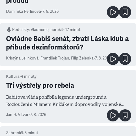
proudu
Dominika Perlínová
•
7. 8. 2026
Podcasty
:
Vládneme, nerušit
•
42 minut
Ovládne Babiš senát, ztratí Láska klub a
přibude dezinformátorů?
Kristýna Jelínková
,
František Trojan
,
Filip Zelenka
•
7. 8. 2026
Kultura
•
4
minuty
Tři výstřely pro rebela
Babišova vláda pohřbila legendu undergroundu.
Rozloučení s Milanem Knížákem doprovodily vojenské
salvy i kritika pokrokářů
Jan H. Vitvar
•
7. 8. 2026
Zahraničí
•
5
minut