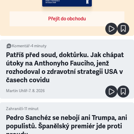
Přejít do obchodu
Komentář
•
4
minuty
Patříš před soud, doktůrku. Jak chápat
útoky na Anthonyho Fauciho, jenž
rozhodoval o zdravotní strategii USA v
časech covidu
Martin Uhlíř
•
7. 8. 2026
Zahraničí
•
11
minut
Pedro Sanchéz se nebojí ani Trumpa, ani
populistů. Španělský premiér jde proti