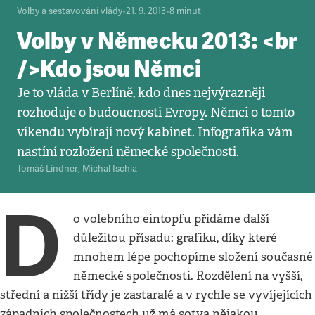
Volby a sestavování vlády
•
21. 9. 2013
•
8
minut
Volby v Německu 2013: <br
/>Kdo jsou Němci
Je to vláda v Berlíně, kdo dnes nejvýrazněji
rozhoduje o budoucnosti Evropy. Němci o tomto
víkendu vybírají nový kabinet. Infografika vám
nastíní rozložení německé společnosti.
Tomáš Lindner
,
Michal Ischia
D
o volebního eintopfu přidáme další
důležitou přísadu: grafiku, díky které
mnohem lépe pochopíme složení současné
německé společnosti. Rozdělení na vyšší,
střední a nižší třídy je zastaralé a v rychle se vyvíjejících
západních společnostech už má sotva nějakou