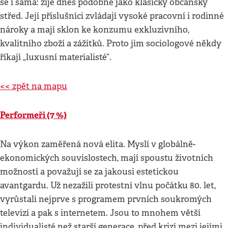
se i sama: žije dnes podobně jako klasický občanský
střed. Její příslušníci zvládají vysoké pracovní i rodinné
nároky a mají sklon ke konzumu exkluzivního,
kvalitního zboží a zážitků. Proto jim sociologové někdy
říkají „luxusní materialisté“.
<< zpět na mapu
Performeři (7 %)
Na výkon zaměřená nová elita. Myslí v globálně-
ekonomických souvislostech, mají spoustu životních
možností a považují se za jakousi estetickou
avantgardu. Už nezažili protestní vlnu počátku 80. let,
vyrůstali nejprve s programem prvních soukromých
televizí a pak s internetem. Jsou to mnohem větší
individualisté než starší generace, před krizí mezi jejími