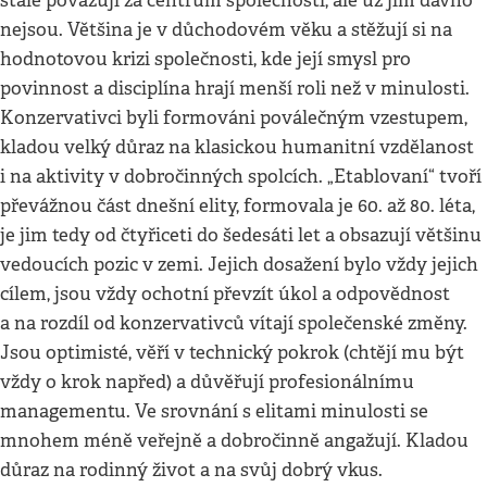
stále považují za centrum společnosti, ale už jím dávno
nejsou. Většina je v důchodovém věku a stěžují si na
hodnotovou krizi společnosti, kde její smysl pro
povinnost a disciplína hrají menší roli než v minulosti.
Konzervativci byli formováni poválečným vzestupem,
kladou velký důraz na klasickou humanitní vzdělanost
i na aktivity v dobročinných spolcích. „Etablovaní“ tvoří
převážnou část dnešní elity, formovala je 60. až 80. léta,
je jim tedy od čtyřiceti do šedesáti let a obsazují většinu
vedoucích pozic v zemi. Jejich dosažení bylo vždy jejich
cílem, jsou vždy ochotní převzít úkol a odpovědnost
a na rozdíl od konzervativců vítají společenské změny.
Jsou optimisté, věří v technický pokrok (chtějí mu být
vždy o krok napřed) a důvěřují profesionálnímu
managementu. Ve srovnání s elitami minulosti se
mnohem méně veřejně a dobročinně angažují. Kladou
důraz na rodinný život a na svůj dobrý vkus.