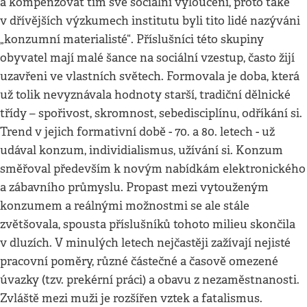
a kompenzovat tím své sociální vyloučení, proto také
v dřívějších výzkumech institutu byli tito lidé nazýváni
„konzumní materialisté“. Příslušníci této skupiny
obyvatel mají malé šance na sociální vzestup, často žijí
uzavřeni ve vlastních světech. Formovala je doba, která
už tolik nevyznávala hodnoty starší, tradiční dělnické
třídy – spořivost, skromnost, sebedisciplínu, odříkání si.
Trend v jejich formativní době - 70. a 80. letech - už
udával konzum, individialismus, užívání si. Konzum
směřoval především k novým nabídkám elektronického
a zábavního průmyslu. Propast mezi vytouženým
konzumem a reálnými možnostmi se ale stále
zvětšovala, spousta příslušníků tohoto milieu skončila
v dluzích. V minulých letech nejčastěji zažívají nejisté
pracovní poměry, různé částečné a časově omezené
úvazky (tzv. prekérní práci) a obavu z nezaměstnanosti.
Zvláště mezi muži je rozšířen vztek a fatalismus.