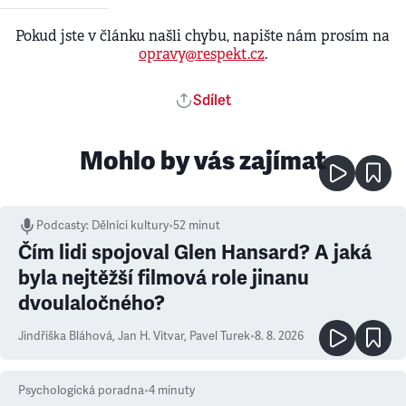
Pokud jste v článku našli chybu, napište nám prosím na
opravy@respekt.cz
.
Sdílet
Mohlo by vás zajímat
Podcasty
:
Dělníci kultury
•
52 minut
Čím lidi spojoval Glen Hansard? A jaká
byla nejtěžší filmová role jinanu
dvoulaločného?
Jindřiška Bláhová
,
Jan H. Vitvar
,
Pavel Turek
•
8. 8. 2026
Psychologická poradna
•
4
minuty