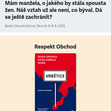
Mám manžela, o jakého by stála spousta
žen. Náš vztah už ale není, co býval. Dá
se ještě zachránit?
Beáta Obradovičová
,
Denník N
•
8. 8. 2026
Respekt Obchod