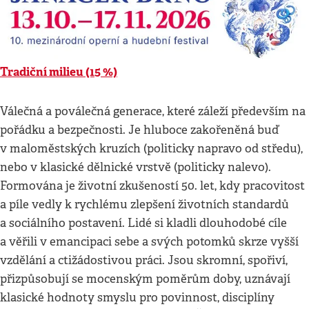
Tradiční milieu (15 %)
Válečná a poválečná generace, které záleží především na
pořádku a bezpečnosti. Je hluboce zakořeněná buď
v maloměstských kruzích (politicky napravo od středu),
nebo v klasické dělnické vrstvě (politicky nalevo).
Formována je životní zkušeností 50. let, kdy pracovitost
a píle vedly k rychlému zlepšení životních standardů
a sociálního postavení. Lidé si kladli dlouhodobé cíle
a věřili v emancipaci sebe a svých potomků skrze vyšší
vzdělání a ctižádostivou práci. Jsou skromní, spořiví,
přizpůsobují se mocenským poměrům doby, uznávají
klasické hodnoty smyslu pro povinnost, disciplíny