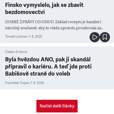
Finsko vymyslelo, jak se zbavit
bezdomovectví
DOBRÉ ZPRÁVY ODJINUD. Základ receptu je banální i
náročný současně: aby to vláda opravdu považovala za
prioritu
Tomáš Lindner
•
7. 8. 2026
Česko
•
6
minut
Byla hvězdou ANO, pak ji skandál
připravil o kariéru. A teď jde proti
Babišově straně do voleb
František Trojan
•
7. 8. 2026
Načíst další články