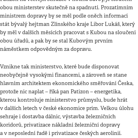
obou ministerstev skutečně na spadnutí. Prozatímním
ministrem dopravy by se měl podle oněch informací
stát bývalý hejtman Zlínského kraje Libor Lukáš, který
by měl v dalších měsících pracovat s Kubou na sloučení
obou úřadů, a pak by se stal Kubovým prvním
náměstkem odpovědným za dopravu.
Vznikne tak ministerstvo, které bude disponovat
neobyčejně vysokými financemi, a zároveň se stane
hlavním architektem ekonomického směřování Česka,
protože nic naplat – říká pan Patizon – energetika,
kterou kontroluje ministerstvo průmyslu, bude hrát
v dalších letech v české ekonomice prim. Velkou úlohu
sehraje i dostavba dálnic, výstavba železničních
koridorů, privatizace nákladní železniční dopravy
a v neposlední řadě i privatizace českých aerolinií.