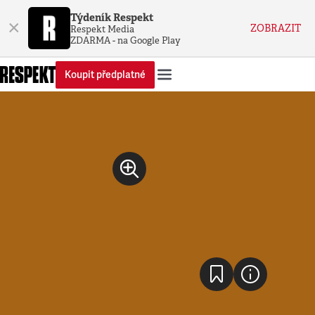
Týdeník Respekt
×
ZOBRAZIT
Respekt Media
ZDARMA - na Google Play
Koupit předplatné