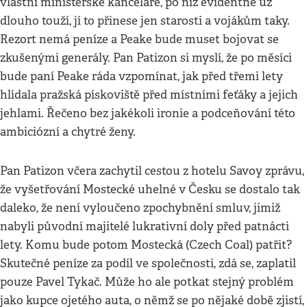
vlastní ministerské kanceláře, po níž evidentně už
dlouho touží, jí to přinese jen starosti a vojákům taky.
Rezort nemá peníze a Peake bude muset bojovat se
zkušenými generály. Pan Patizon si myslí, že po měsíci
bude paní Peake ráda vzpomínat, jak před třemi lety
hlídala pražská pískoviště před místními feťáky a jejich
jehlami. Řečeno bez jakékoli ironie a podceňování této
ambiciózní a chytré ženy.
Pan Patizon včera zachytil cestou z hotelu Savoy zprávu,
že vyšetřování Mostecké uhelné v Česku se dostalo tak
daleko, že není vyloučeno zpochybnění smluv, jimiž
nabyli původní majitelé lukrativní doly před patnácti
lety. Komu bude potom Mostecká (Czech Coal) patřit?
Skutečné peníze za podíl ve společnosti, zdá se, zaplatil
pouze Pavel Tykač. Může ho ale potkat stejný problém
jako kupce ojetého auta, o němž se po nějaké době zjistí,