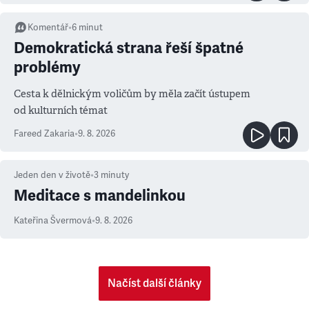
Komentář
•
6
minut
Demokratická strana řeší špatné
problémy
Cesta k dělnickým voličům by měla začít ústupem
od kulturních témat
Fareed Zakaria
•
9. 8. 2026
Jeden den v životě
•
3
minuty
Meditace s mandelinkou
Kateřina Švermová
•
9. 8. 2026
Načíst další články