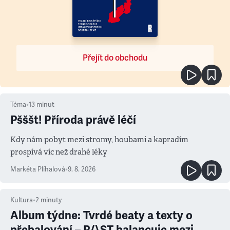
Přejít do obchodu
Téma
•
13
minut
Pšššt! Příroda právě léčí
Kdy nám pobyt mezi stromy, houbami a kapradím
prospívá víc než drahé léky
Markéta Plíhalová
•
9. 8. 2026
Kultura
•
2
minuty
Album týdne: Tvrdé beaty a texty o
přebalování – P/\ST balancuje mezi