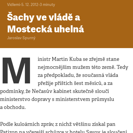
Vidlemi
•
5. 12. 2012
•
3
minuty
Šachy ve vládě a
Mostecká uhelná
Jaroslav Spurný
M
inistr Martin Kuba se zřejmě stane
nejmocnějším mužem této země. Tedy
za předpokladu, že současná vláda
přežije příštích šest měsíců, a za
podmínky, že Nečasův kabinet skutečně sloučí
ministerstvo dopravy s ministerstvem průmyslu
a obchodu.
Podle kuloárních zpráv, z nichž většinu získal pan
Patizon na včerejší schůzce v hotelu Savoy, je sloučení