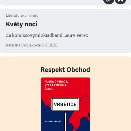
Literatura
•
5
minut
Květy noci
Za komiksovými skladbami Laury Pérez
Kateřina Čopjaková
•
9. 8. 2026
Respekt Obchod