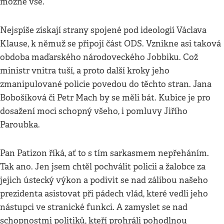
možné vše.
Nejspíše získají strany spojené pod ideologií Václava
Klause, k němuž se připojí část ODS. Vznikne asi taková
obdoba maďarského národoveckého Jobbiku. Což
ministr vnitra tuší, a proto další kroky jeho
zmanipulované policie povedou do těchto stran. Jana
Bobošíková či Petr Mach by se měli bát. Kubice je pro
dosažení moci schopný všeho, i pomluvy Jiřího
Paroubka.
Pan Patizon říká, ať to s tím sarkasmem nepřeháním.
Tak ano. Jen jsem chtěl pochválit policii a žalobce za
jejich ústecký výkon a podivit se nad zálibou našeho
prezidenta asistovat při pádech vlád, které vedli jeho
nástupci ve stranické funkci. A zamyslet se nad
schopnostmi politiků, kteří prohráli pohodlnou