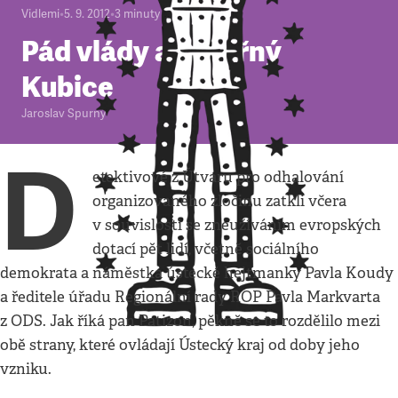
Vidlemi
•
5. 9. 2012
•
3
minuty
Pád vlády a zákeřný
Kubice
Jaroslav Spurný
D
etektivové z Útvaru pro odhalování
organizovaného zločinu zatkli včera
v souvislosti se zneužíváním evropských
dotací pět lidí, včetně sociálního
demokrata a náměstka ústecké hejtmanky Pavla Koudy
a ředitele úřadu Regionální rady ROP Pavla Markvarta
z ODS. Jak říká pan Patizon, pěkně se to rozdělilo mezi
obě strany, které ovládají Ústecký kraj od doby jeho
vzniku.