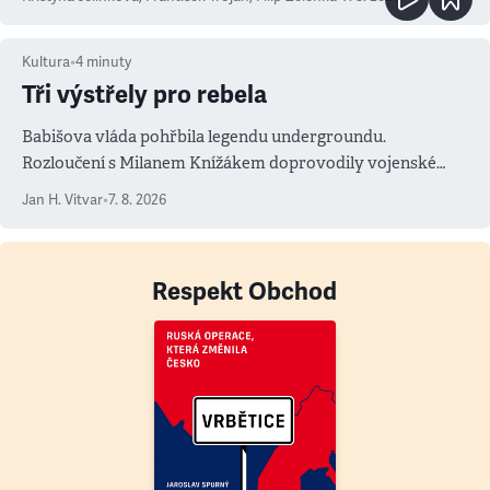
Kultura
•
4
minuty
Tři výstřely pro rebela
Babišova vláda pohřbila legendu undergroundu.
Rozloučení s Milanem Knížákem doprovodily vojenské
salvy i kritika pokrokářů
Jan H. Vitvar
•
7. 8. 2026
Respekt Obchod