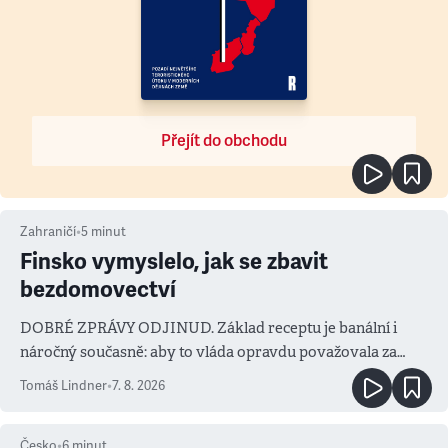
Přejít do obchodu
Zahraničí
•
5
minut
Finsko vymyslelo, jak se zbavit
bezdomovectví
DOBRÉ ZPRÁVY ODJINUD. Základ receptu je banální i
náročný současně: aby to vláda opravdu považovala za
prioritu
Tomáš Lindner
•
7. 8. 2026
Česko
•
6
minut