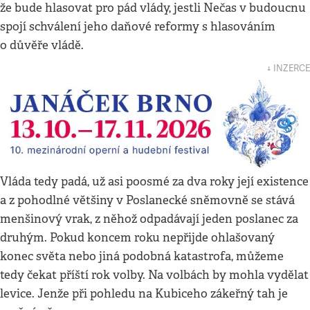
že bude hlasovat pro pád vlády, jestli Nečas v budoucnu
spojí schválení jeho daňové reformy s hlasováním
o důvěře vládě.
↓ INZERCE
Vláda tedy padá, už asi poosmé za dva roky její existence
a z pohodlné většiny v Poslanecké sněmovně se stává
menšinový vrak, z něhož odpadávají jeden poslanec za
druhým. Pokud koncem roku nepřijde ohlašovaný
konec světa nebo jiná podobná katastrofa, můžeme
tedy čekat příští rok volby. Na volbách by mohla vydělat
levice. Jenže při pohledu na Kubiceho zákeřný tah je