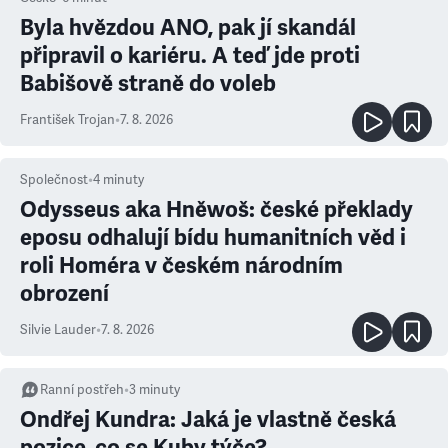
Byla hvězdou ANO, pak jí skandál
připravil o kariéru. A teď jde proti
Babišově straně do voleb
František Trojan
•
7. 8. 2026
Společnost
•
4
minuty
Odysseus aka Hněwoš: české překlady
eposu odhalují bídu humanitních věd i
roli Homéra v českém národním
obrození
Silvie Lauder
•
7. 8. 2026
Ranní postřeh
•
3
minuty
Ondřej Kundra: Jaká je vlastně česká
pozice, co se Kuby týče?