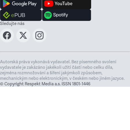
Sledujte nás
Autorská práva vykonává vydavatel. Bez písemného svolení
vydavatele je zakázáno jakékoli užití částí nebo celku díla,
zejména rozmnožování a šíření jakýmkoli způsobem,
mechanickým nebo elektronickým, v českém nebo jiném jazyce.
© Copyright Respekt Media a.s. ISSN 1801-1446