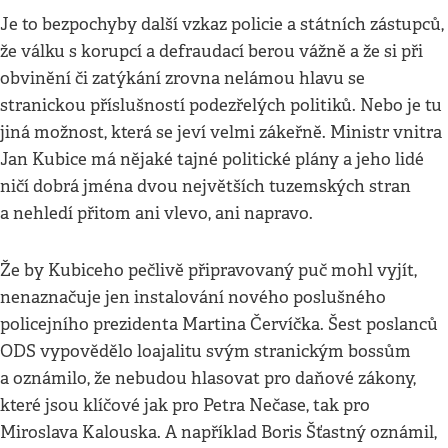
Je to bezpochyby další vzkaz policie a státních zástupců,
že válku s korupcí a defraudací berou vážně a že si při
obvinění či zatýkání zrovna nelámou hlavu se
stranickou příslušností podezřelých politiků. Nebo je tu
jiná možnost, která se jeví velmi zákeřně. Ministr vnitra
Jan Kubice má nějaké tajné politické plány a jeho lidé
ničí dobrá jména dvou největších tuzemských stran
a nehledí přitom ani vlevo, ani napravo.
Že by Kubiceho pečlivě připravovaný puč mohl vyjít,
nenaznačuje jen instalování nového poslušného
policejního prezidenta Martina Červíčka. Šest poslanců
ODS vypovědělo loajalitu svým stranickým bossům
a oznámilo, že nebudou hlasovat pro daňové zákony,
které jsou klíčové jak pro Petra Nečase, tak pro
Miroslava Kalouska. A například Boris Šťastný oznámil,