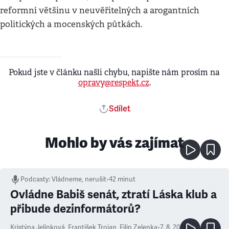
reformní většinu v neuvěřitelných a arogantních
politických a mocenských půtkách.
Pokud jste v článku našli chybu, napište nám prosím na
opravy@respekt.cz
.
Sdílet
Mohlo by vás zajímat
Podcasty
:
Vládneme, nerušit
•
42 minut
Ovládne Babiš senát, ztratí Láska klub a
přibude dezinformátorů?
Kristýna Jelínková
,
František Trojan
,
Filip Zelenka
•
7. 8. 2026