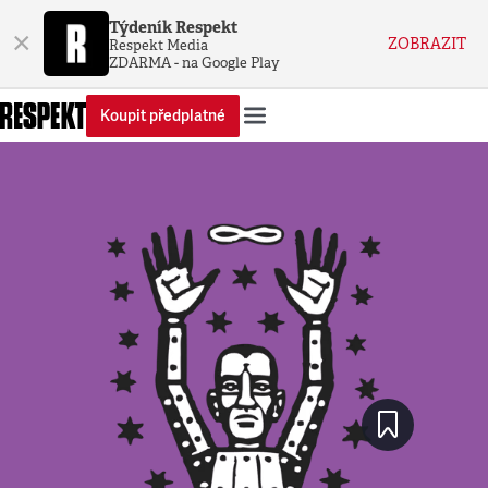
Týdeník Respekt
×
ZOBRAZIT
Respekt Media
ZDARMA - na Google Play
Koupit předplatné